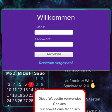
03:43:42
Willkommen
-=RonXTCdaBass-PsY=-
Blog
Autor
Mehr
Kontakt
Suche
Linksammlung
GB
E-Mail:
Startseite
Kennwort:
Startseite
Kennwort vergessen?
Willkommen
auf meiner Web-
Spielwiese 2.0
Diese Webseite verwendet
...neues CMS testen
und
Cookies,
nur soweit dies technisch
mal schauen, was ich hier