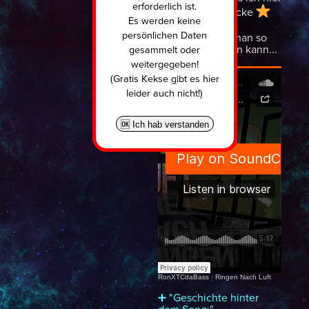
erforderlich ist.
so alles entdecke
Es werden keine
persönlichen Daten
und was man so
möglich machen kann...
gesammelt oder
weitergegeben!
(Gratis Kekse gibt es hier
leider auch nicht!)
🆗 Ich hab verstanden
RonXTCdaBass
·
Ringen Nach Luft
➕ "Geschichte hinter