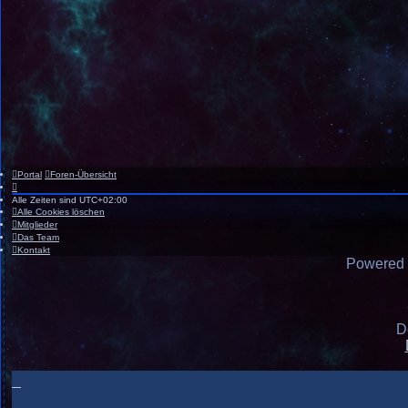
Portal
Foren-Übersicht
Alle Zeiten sind
UTC+02:00
Alle Cookies löschen
Mitglieder
Das Team
Kontakt
Powered
D