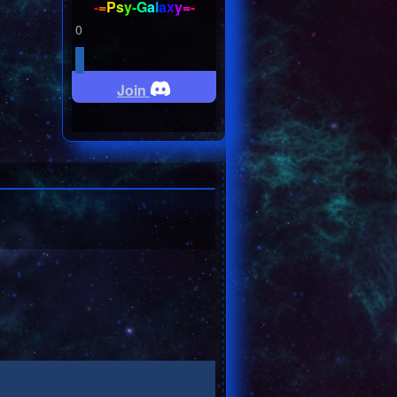
-
=
P
s
y
-
G
a
l
a
x
y
=
-
0
Join