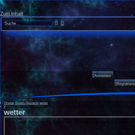
Zum Inhalt
Suche
Erweiterte
Suche
Anmelden
Registrier
Portal
Foren-Übersicht
wetter
Suche
wetter