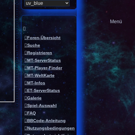
Menü
Foren-Übersicht
Suche
Registrieren
MT-ServerStatus
MT-Player-Finder
MT-WeltKarte
MT-Infos
ET-ServerStatus
Galerie
Spiel-Auswahl
FAQ
BBCode-Anleitung
Nutzungsbedingungen