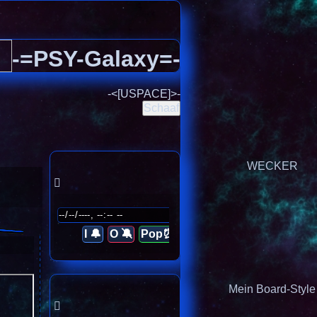
-=PSY-Galaxy=-
-<[USPACE]>-
Schaaf
WECKER
I 🔔
O 🔕
Pop⏰
Mein Board-Style