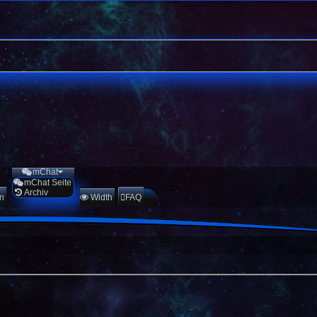
mChat
mChat Seite
Archiv
en
Width
FAQ