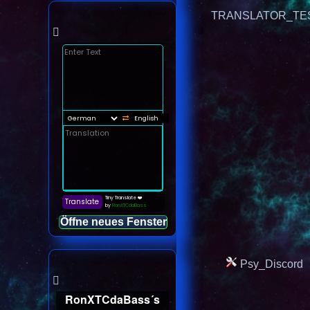
TRANSLATOR_TE
Öffne neues Fenster
Psy_Discord
RonXTCdaBass´s