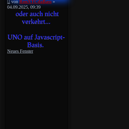
Beitrag
von
RonXTCdaBass
»
04.09.2025, 09:39
oder auch nicht
verkehrt...
UNO auf Javascript-
Basis.
Neues Fenster