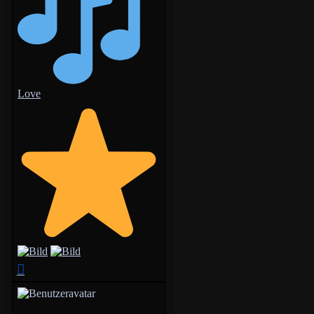
Love
Nach
oben