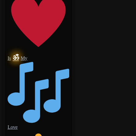
ॐ
Is
My
Love