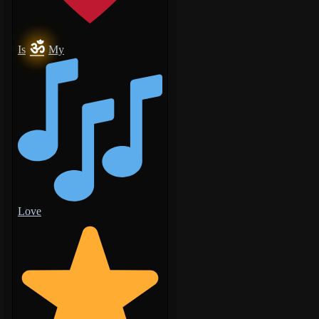
ॐ
Is
My
Love