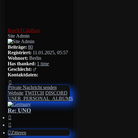
RonXTCdaBass
Site Admin
Beiträge:
80
Registriert:
11.01.2025, 05:57
Wohnort:
Berlin
Has thanked:
1 time
Geschlecht:
Kontaktdaten:
Kontaktdaten
von
Private Nachricht senden
RonXTCdaBass
Website
TWITCH
DISCORD
USER_PERSONAL_ALBUMS
Re: UNO
Zitieren
Zitieren