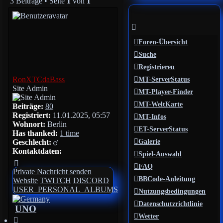
3 Beiträge • Seite
1
von
1
Foren-Übersicht
Suche
Registrieren
RonXTCdaBass
MT-ServerStatus
Site Admin
MT-Player-Finder
MT-WeltKarte
Beiträge:
80
Registriert:
11.01.2025, 05:57
MT-Infos
Wohnort:
Berlin
ET-ServerStatus
Has thanked:
1 time
Galerie
Geschlecht:
Kontaktdaten:
Spiel-Auswahl
Kontaktdaten
FAQ
von
Private Nachricht senden
RonXTCdaBass
BBCode-Anleitung
Website
TWITCH
DISCORD
USER_PERSONAL_ALBUMS
Nutzungsbedingungen
Datenschutzrichtlinie
UNO
Wetter
Zitieren