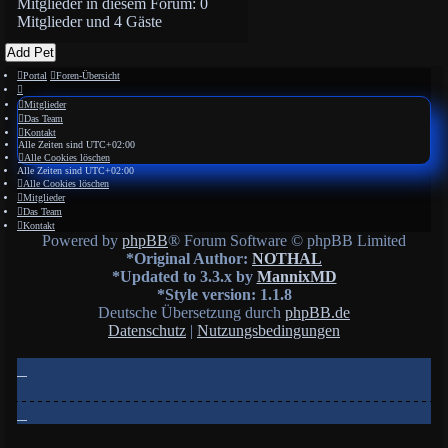
Mitglieder in diesem Forum: 0
Mitglieder und 4 Gäste
Add Pet
Portal
Foren-Übersicht
Mitglieder
Das Team
Kontakt
Alle Zeiten sind
UTC+02:00
Alle Cookies löschen
Alle Zeiten sind
UTC+02:00
Alle Cookies löschen
Mitglieder
Das Team
Kontakt
Powered by
phpBB
® Forum Software © phpBB Limited
*
Original Author:
NOTHAL
*
Updated to 3.3.x by
MannixMD
*
Style version: 1.1.8
Deutsche Übersetzung durch
phpBB.de
Datenschutz
|
Nutzungsbedingungen