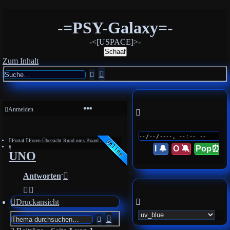
-=PSY-Galaxy=-
-<[USPACE]>-
Schaaf
Zum Inhalt
Erweiterte
Suche
Suche
Anmelden
Registrieren
Portal
Foren-Übersicht
Rund ums Board
Spiele
Suche
I 🔔
O 🔕
Pop⏰
UNO
Antworten
Druckansicht
Erweiterte
Suche
Suche