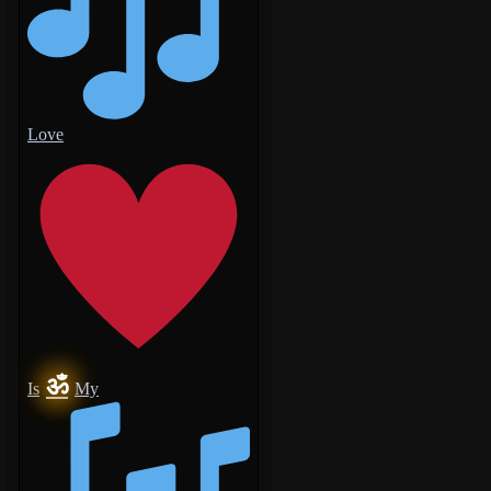
Love
ॐ
Is
My