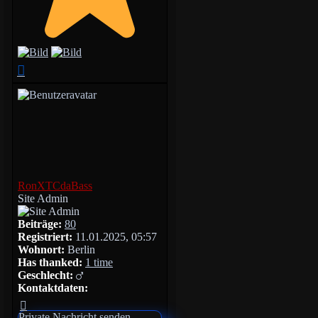
Nach
oben
RonXTCdaBass
Site Admin
Beiträge:
80
Registriert:
11.01.2025, 05:57
Wohnort:
Berlin
Has thanked:
1 time
Geschlecht:
Kontaktdaten:
Kontaktdaten
von
Private Nachricht senden