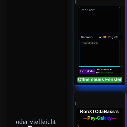
Öffne neues Fenster
RonXTCdaBass´s
-
=
P
s
y
-
G
a
l
a
x
y
=
-
oder vielleicht
0