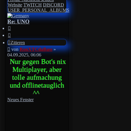
RonXTCdaBass
Website
TWITCH
DISCORD
USER_PERSONAL_ALBUMS
Re: UNO
Zitieren
Zitieren
Beitrag
von
RonXTCdaBass
»
04.09.2025, 06:06
Nur gegen Bot's nix
Multiplayer, aber
tolle aufmachung
und offlinetauglich
^^
Neues Fenster