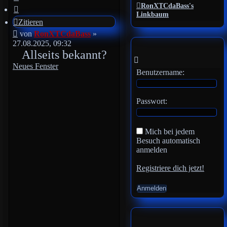
RonXTCdaBass's
Linkbaum
Zitieren
Beitrag
von
RonXTCdaBass
»
27.08.2025, 09:32
Allseits bekannt?
Neues Fenster
Benutzername:
Passwort:
Mich bei jedem
Besuch automatisch
anmelden
Registriere dich jetzt!