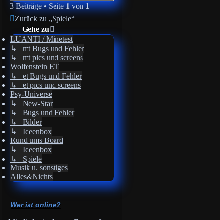
3 Beiträge • Seite
1
von
1
Zurück zu „Spiele“
Gehe zu
LUANTI / Minetest
↳ mt Bugs und Fehler
↳ mt pics und screens
Wolfenstein ET
↳ et Bugs und Fehler
↳ et pics und screens
Psy-Universe
↳ New-Star
↳ Bugs und Fehler
↳ Bilder
↳ Ideenbox
Rund ums Board
↳ Ideenbox
↳ Spiele
Musik u. sonstiges
Alles&Nichts
Wer ist online?