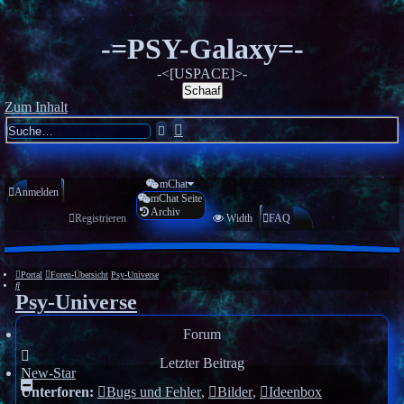
-=PSY-Galaxy=-
-<[USPACE]>-
Schaaf
Zum Inhalt
Erweiterte
Suche
Suche
mChat
Anmelden
mChat Seite
Archiv
Registrieren
Width
FAQ
Portal
Foren-Übersicht
Psy-Universe
Suche
Psy-Universe
Forum
Letzter Beitrag
New-Star
Unterforen:
Bugs und Fehler
,
Bilder
,
Ideenbox