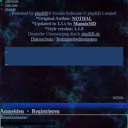
Mitglieder
Das Team
Kontakt
Powered by
phpBB
® Forum Software © phpBB Limited
*
Original Author:
NOTHAL
*
Updated to 3.3.x by
MannixMD
*
Style version: 1.1.8
Deutsche Übersetzung durch
phpBB.de
Datenschutz
|
Nutzungsbedingungen
original Style by
NOTHAL
Anmelden
•
Registrieren
Benutzername: