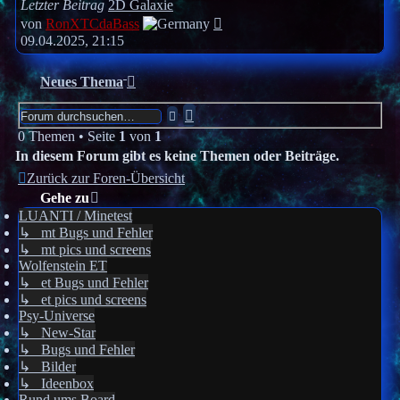
Letzter Beitrag
2D Galaxie
Neuester
von
RonXTCdaBass
Beitrag
09.04.2025, 21:15
Neues Thema
Erweiterte
Suche
Suche
0 Themen • Seite
1
von
1
In diesem Forum gibt es keine Themen oder Beiträge.
Zurück zur Foren-Übersicht
Gehe zu
LUANTI / Minetest
↳ mt Bugs und Fehler
↳ mt pics und screens
Wolfenstein ET
↳ et Bugs und Fehler
↳ et pics und screens
Psy-Universe
↳ New-Star
↳ Bugs und Fehler
↳ Bilder
↳ Ideenbox
Rund ums Board