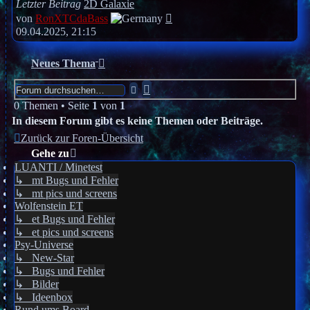
Letzter Beitrag
2D Galaxie
Neuester
von
RonXTCdaBass
Beitrag
09.04.2025, 21:15
Neues Thema
Erweiterte
Suche
Suche
0 Themen • Seite
1
von
1
In diesem Forum gibt es keine Themen oder Beiträge.
Zurück zur Foren-Übersicht
Gehe zu
LUANTI / Minetest
↳ mt Bugs und Fehler
↳ mt pics und screens
Wolfenstein ET
↳ et Bugs und Fehler
↳ et pics und screens
Psy-Universe
↳ New-Star
↳ Bugs und Fehler
↳ Bilder
↳ Ideenbox
Rund ums Board