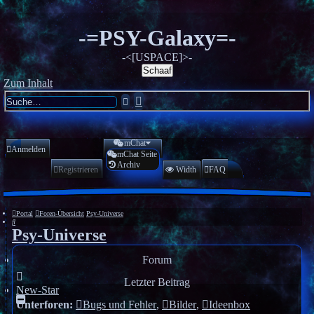
-=PSY-Galaxy=-
-<[USPACE]>-
Schaaf
Zum Inhalt
Erweiterte
Suche
Suche
mChat
Anmelden
mChat Seite
Archiv
Registrieren
Width
FAQ
Portal
Foren-Übersicht
Psy-Universe
Suche
Psy-Universe
Forum
Letzter Beitrag
New-Star
Unterforen:
Bugs und Fehler
,
Bilder
,
Ideenbox