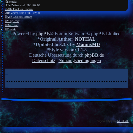
Kontakt
Alle Zeiten sind
UTC+02:00
Alle Cookies löschen
Alle Zeiten sind
UTC+02:00
Alle Cookies löschen
Mitglieder
Das Team
Kontakt
Powered by
phpBB
® Forum Software © phpBB Limited
*
Original Author:
NOTHAL
*
Updated to 3.3.x by
MannixMD
*
Style version: 1.1.8
Deutsche Übersetzung durch
phpBB.de
Datenschutz
|
Nutzungsbedingungen
original Style by
NOTHAL