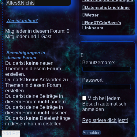
Alles&Nichts
Datenschutzrichtlinie
Wetter
Wer ist online?
RonXTCdaBass's
Linkbaum
Mitglieder in diesem Forum: 0
Mitglieder und 1 Gast
Berechtigungen in
diesem Forum
Benutzername:
Du darfst
keine
neuen
Themen in diesem Forum
erstellen.
Du darfst
keine
Antworten zu
Passwort:
Themen in diesem Forum
erstellen.
Du darfst deine Beiträge in
Mich bei jedem
diesem Forum
nicht
ändern.
Besuch automatisch
Du darfst deine Beiträge in
anmelden
diesem Forum
nicht
löschen.
Du darfst
keine
Dateianhänge
Registriere dich jetzt!
in diesem Forum erstellen.
Add Pet