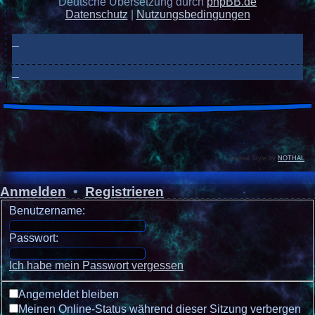
Deutsche Übersetzung durch
phpBB.de
Datenschutz
|
Nutzungsbedingungen
original Style by
NOTHAL
Anmelden
•
Registrieren
Benutzername:
Passwort:
Ich habe mein Passwort vergessen
Angemeldet bleiben
Meinen Online-Status während dieser Sitzung verbergen