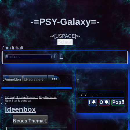
-=PSY-Galaxy=-
-<[USPACE]>-
Schaaf
Zum Inhalt
Suche
Erweiterte
Suche
Anmelden
Registrieren
Portal
Foren-Übersicht
Psy-Universe
New-Star
Ideenbox
I 🔔
O 🔕
Pop⏰
Suche
Ideenbox
Neues Thema