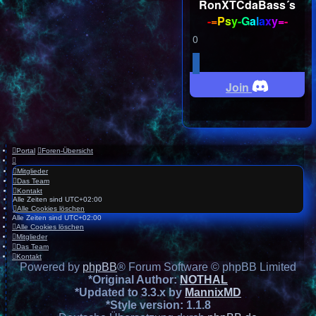
RonXTCdaBass´s
-
=
P
s
y
-
G
a
l
a
x
y
=
-
0
Join
Portal
Foren-Übersicht
Mitglieder
Das Team
Kontakt
Alle Zeiten sind
UTC+02:00
Alle Cookies löschen
Alle Zeiten sind
UTC+02:00
Alle Cookies löschen
Mitglieder
Das Team
Kontakt
Powered by
phpBB
® Forum Software © phpBB Limited
*
Original Author:
NOTHAL
*
Updated to 3.3.x by
MannixMD
*
Style version: 1.1.8