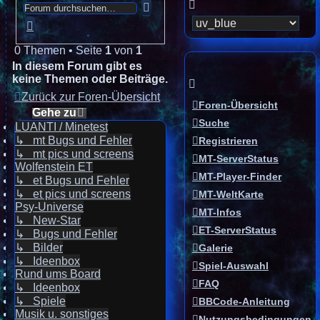
Suche
Erweiterte
Suche
0 Themen • Seite
1
von
1
In diesem Forum gibt es
keine Themen oder Beiträge.
Zurück zur Foren-Übersicht
Foren-Übersicht
Gehe zu
Suche
LUANTI / Minetest
↳ mt Bugs und Fehler
Registrieren
↳ mt pics und screens
MT-ServerStatus
Wolfenstein ET
MT-Player-Finder
↳ et Bugs und Fehler
↳ et pics und screens
MT-WeltKarte
Psy-Universe
MT-Infos
↳ New-Star
ET-ServerStatus
↳ Bugs und Fehler
↳ Bilder
Galerie
↳ Ideenbox
Spiel-Auswahl
Rund ums Board
FAQ
↳ Ideenbox
↳ Spiele
BBCode-Anleitung
Musik u. sonstiges
Nutzungsbedingungen