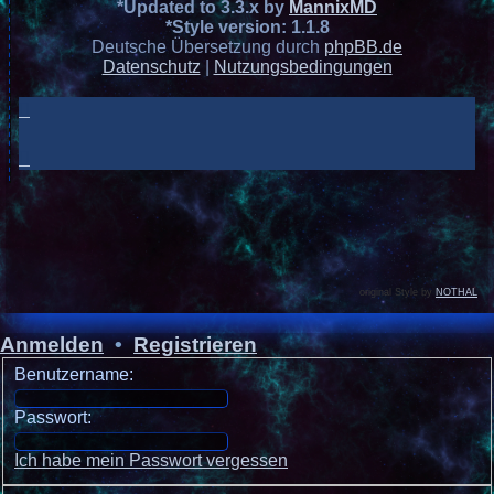
*
Updated to 3.3.x by
MannixMD
*
Style version: 1.1.8
Deutsche Übersetzung durch
phpBB.de
Datenschutz
|
Nutzungsbedingungen
original Style by
NOTHAL
Anmelden
•
Registrieren
Benutzername:
Passwort:
Ich habe mein Passwort vergessen