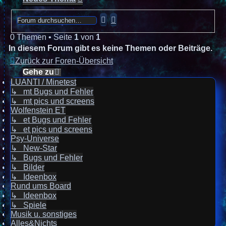
Suche
Erweiterte
Suche
0 Themen • Seite
1
von
1
In diesem Forum gibt es keine Themen oder Beiträge.
Zurück zur Foren-Übersicht
Gehe zu
LUANTI / Minetest
↳ mt Bugs und Fehler
↳ mt pics und screens
Wolfenstein ET
↳ et Bugs und Fehler
↳ et pics und screens
Psy-Universe
↳ New-Star
↳ Bugs und Fehler
↳ Bilder
↳ Ideenbox
Rund ums Board
↳ Ideenbox
↳ Spiele
Musik u. sonstiges
Alles&Nichts