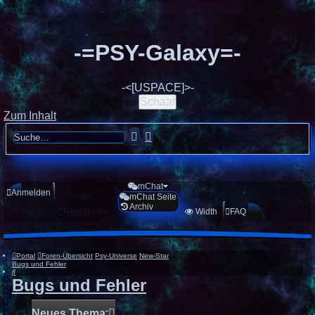
-=PSY-Galaxy=-
-<[USPACE]>-
Schaaf
Zum Inhalt
Suche
Erweiterte
Suche
mChat
Anmelden
mChat Seite
Archiv
Registrieren
Width
FAQ
Portal
Foren-Übersicht
Psy-Universe
New-Star
Bugs und Fehler
Suche
Bugs und Fehler
Neues Thema