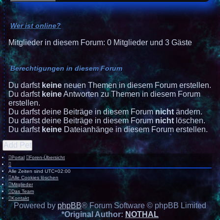
Wer ist online?
Mitglieder in diesem Forum: 0 Mitglieder und 3 Gäste
Berechtigungen in diesem Forum
Du darfst
keine
neuen Themen in diesem Forum erstellen.
Du darfst
keine
Antworten zu Themen in diesem Forum
erstellen.
Du darfst deine Beiträge in diesem Forum
nicht
ändern.
Du darfst deine Beiträge in diesem Forum
nicht
löschen.
Du darfst
keine
Dateianhänge in diesem Forum erstellen.
Add Pet
Portal
Foren-Übersicht
Alle Zeiten sind
UTC+02:00
Alle Cookies löschen
Mitglieder
Das Team
Kontakt
Powered by
phpBB
® Forum Software © phpBB Limited
*
Original Author:
NOTHAL