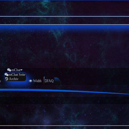
mChat
mChat Seite
Archiv
n
Width
FAQ