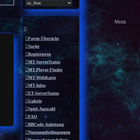
Menü
Foren-Übersicht
Suche
Registrieren
MT-ServerStatus
MT-Player-Finder
MT-WeltKarte
MT-Infos
ET-ServerStatus
Galerie
Spiel-Auswahl
FAQ
BBCode-Anleitung
Nutzungsbedingungen