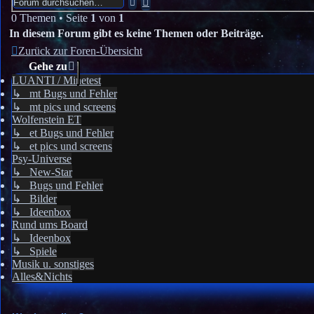
Suche
Suche
0 Themen • Seite
1
von
1
In diesem Forum gibt es keine Themen oder Beiträge.
Zurück zur Foren-Übersicht
Gehe zu
LUANTI / Minetest
↳ mt Bugs und Fehler
↳ mt pics und screens
Wolfenstein ET
↳ et Bugs und Fehler
↳ et pics und screens
Psy-Universe
↳ New-Star
↳ Bugs und Fehler
↳ Bilder
↳ Ideenbox
Rund ums Board
↳ Ideenbox
↳ Spiele
Musik u. sonstiges
Alles&Nichts