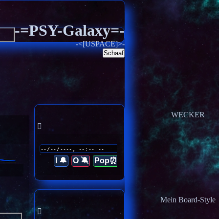
-=PSY-Galaxy=-
-<[USPACE]>-
Schaaf
WECKER
I 🔔
O 🔕
Pop⏰
Mein Board-Style