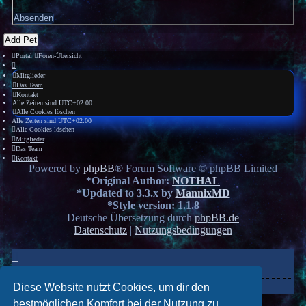
Add Pet
Portal
Foren-Übersicht
Mitglieder
Das Team
Kontakt
Alle Zeiten sind
UTC+02:00
Alle Cookies löschen
Alle Zeiten sind
UTC+02:00
Alle Cookies löschen
Mitglieder
Das Team
Kontakt
Powered by
phpBB
® Forum Software © phpBB Limited
*
Original Author:
NOTHAL
*
Updated to 3.3.x by
MannixMD
*
Style version: 1.1.8
Deutsche Übersetzung durch
phpBB.de
Datenschutz
|
Nutzungsbedingungen
Diese Website nutzt Cookies, um dir den
bestmöglichen Komfort bei der Nutzung zu