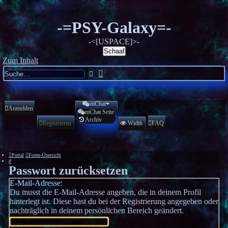
-=PSY-Galaxy=-
-<[USPACE]>-
Schaaf
Zum Inhalt
Erweiterte
Suche
Suche
mChat
Anmelden
mChat Seite
Archiv
Registrieren
Width
FAQ
Portal
Foren-Übersicht
Suche
Passwort zurücksetzen
E-Mail-Adresse:
Du musst die E-Mail-Adresse angeben, die in deinem Profil
hinterlegt ist. Diese hast du bei der Registrierung angegeben oder
nachträglich in deinem persönlichen Bereich geändert.