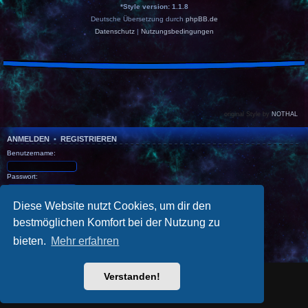
*
Style version: 1.1.8
Deutsche Übersetzung durch
phpBB.de
Datenschutz
|
Nutzungsbedingungen
original Style by
NOTHAL
ANMELDEN
•
REGISTRIEREN
Benutzername:
Passwort:
Ich habe mein Passwort vergessen
Diese Website nutzt Cookies, um dir den
Angemeldet bleiben
bestmöglichen Komfort bei der Nutzung zu
Meinen Online-Status während dieser Sitzung verbergen
bieten.
Mehr erfahren
Verstanden!