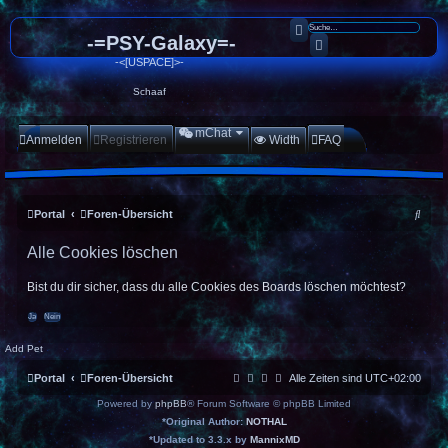
Suche
-=PSY-Galaxy=-
Erweiterte Suche
-<[USPACE]>-
Schaaf
mChat
Anmelden
Registrieren
Width
FAQ
S
Portal
Foren-Übersicht
u
Alle Cookies löschen
c
h
Bist du dir sicher, dass du alle Cookies des Boards löschen möchtest?
e
Add Pet
Portal
Foren-Übersicht
Alle Zeiten sind
UTC+02:00
Powered by
phpBB
® Forum Software © phpBB Limited
*
Original Author:
NOTHAL
*
Updated to 3.3.x by
MannixMD