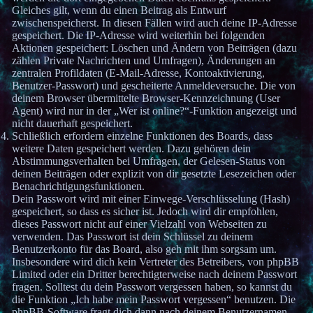
Gleiches gilt, wenn du einen Beitrag als Entwurf
zwischenspeicherst. In diesen Fällen wird auch deine IP-Adresse
gespeichert. Die IP-Adresse wird weiterhin bei folgenden
Aktionen gespeichert: Löschen und Ändern von Beiträgen (dazu
zählen Private Nachrichten und Umfragen), Änderungen an
zentralen Profildaten (E-Mail-Adresse, Kontoaktivierung,
Benutzer-Passwort) und gescheiterte Anmeldeversuche. Die von
deinem Browser übermittelte Browser-Kennzeichnung (User
Agent) wird nur in der „Wer ist online?“-Funktion angezeigt und
nicht dauerhaft gespeichert.
Schließlich erfordern einzelne Funktionen des Boards, dass
weitere Daten gespeichert werden. Dazu gehören dein
Abstimmungsverhalten bei Umfragen, der Gelesen-Status von
deinen Beiträgen oder explizit von dir gesetzte Lesezeichen oder
Benachrichtigungsfunktionen.
Dein Passwort wird mit einer Einwege-Verschlüsselung (Hash)
gespeichert, so dass es sicher ist. Jedoch wird dir empfohlen,
dieses Passwort nicht auf einer Vielzahl von Webseiten zu
verwenden. Das Passwort ist dein Schlüssel zu deinem
Benutzerkonto für das Board, also geh mit ihm sorgsam um.
Insbesondere wird dich kein Vertreter des Betreibers, von phpBB
Limited oder ein Dritter berechtigterweise nach deinem Passwort
fragen. Solltest du dein Passwort vergessen haben, so kannst du
die Funktion „Ich habe mein Passwort vergessen“ benutzen. Die
phpBB-Software fragt dich dann nach deinem Benutzernamen