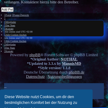
verlangen. Kontaktiere hierzu bitte den Betreiber.
Add Pet
Portal
Foren-Übersicht
Mitglieder
Das Team
Kontakt
Alle Zeiten sind
UTC+02:00
Alle Cookies löschen
Alle Zeiten sind
UTC+02:00
Alle Cookies löschen
Mitglieder
Das Team
Kontakt
Powered by
phpBB
® Forum Software © phpBB Limited
*
Original Author:
NOTHAL
*
Updated to 3.3.x by
MannixMD
*
Style version: 1.1.8
Deutsche Übersetzung durch
phpBB.de
Datenschutz
|
Nutzungsbedingungen
Diese Website nutzt Cookies, um dir den
bestmöglichen Komfort bei der Nutzung zu