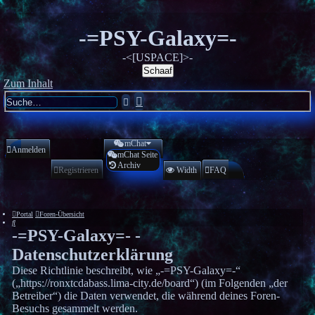
-=PSY-Galaxy=-
-<[USPACE]>-
Schaaf
Zum Inhalt
Erweiterte
Suche
Suche
mChat
Anmelden
mChat Seite
Archiv
Registrieren
Width
FAQ
Portal
Foren-Übersicht
Suche
-=PSY-Galaxy=- -
Datenschutzerklärung
Diese Richtlinie beschreibt, wie „-=PSY-Galaxy=-“
(„https://ronxtcdabass.lima-city.de/board“) (im Folgenden „der
Betreiber“) die Daten verwendet, die während deines Foren-
Besuchs gesammelt werden.