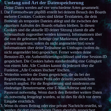
Umfang und Art der Datenspeicherung
Deine Daten werden auf vier verschiedene Arten gesammelt:
Die Forensoftware phpBB erstellt bei deinem Besuch des Boards
mehrere Cookies. Cookies sind kleine Textdateien, die dein
Browser als temporäre Dateien ablegt und die zwischen den
einzelnen Aufrufen des Boards erhalten bleiben. In diesen
Cookies sind die aktuelle ID deiner Sitzung (damit dir alle
Seitenaufrufe zugeordnet werden können), Informationen über
die von dir gelesenen Beiträge (zur Markierung dieser als
gelesen/ungelesen; sofern du nicht angemeldet bist) sowie
Informationen über deine Teilnahme an Umfragen (sofern du
nicht angemeldet bist) gespeichert. Ferner werden deine
Benutzer-ID, ein Authentifizierungsschlüssel und eine Session-ID
gespeichert. Die Cookies haben standardmäßig eine Gültigkeit
von einem Jahr. Alle Cookies kannst du jederzeit über die
Funktion „Alle Cookies löschen“ löschen.
Weiterhin werden die Daten gespeichert, die du bei der
Registrierung, in deinem Profil oder deinem persönlichem
Bereich angibst. Für die Registrierung sind mindestens ein
eindeutiger Benutzername, eine E-Mail-Adresse und ein
Passwort notwendig. Wenn durch den Betreiber weitere Daten
als notwendig festgelegt wurden, so ist dies für dich vor deren
Eingabe ersichtlich.
Wenn du einen Beitrag oder eine private Nachricht erstellst, so
werden die dort eingegebenen Daten ebenfalls gespeichert.