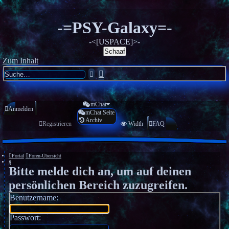
-=PSY-Galaxy=-
-<[USPACE]>-
Schaaf
Zum Inhalt
Erweiterte
Suche
Suche
mChat
Anmelden
mChat Seite
Archiv
Registrieren
Width
FAQ
Portal
Foren-Übersicht
Suche
Bitte melde dich an, um auf deinen
persönlichen Bereich zuzugreifen.
Benutzername:
Passwort: