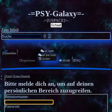
-=PSY-Galaxy=-
-<[USPACE]>-
Schaaf
Zum Inhalt
Erweiterte
Suche
Suche
mChat
Anmelden
mChat Seite
Archiv
Registrieren
Width
FAQ
Portal
Foren-Übersicht
Suche
Bitte melde dich an, um auf deinen
persönlichen Bereich zuzugreifen.
Benutzername:
Passwort: