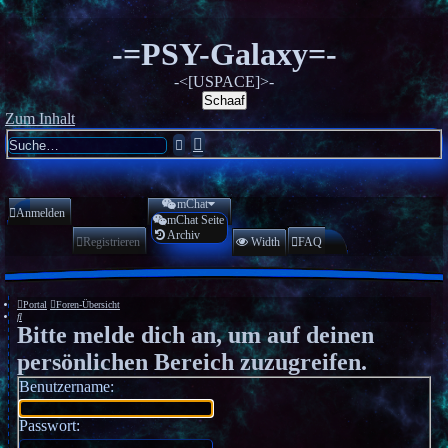
-=PSY-Galaxy=-
-<[USPACE]>-
Schaaf
Zum Inhalt
Erweiterte
Suche
Suche
mChat
Anmelden
mChat Seite
Archiv
Registrieren
Width
FAQ
Portal
Foren-Übersicht
Suche
Bitte melde dich an, um auf deinen
persönlichen Bereich zuzugreifen.
Benutzername:
Passwort: