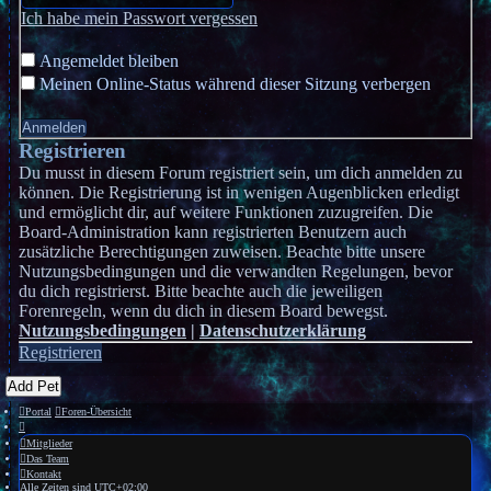
Ich habe mein Passwort vergessen
Angemeldet bleiben
Meinen Online-Status während dieser Sitzung verbergen
Registrieren
Du musst in diesem Forum registriert sein, um dich anmelden zu
können. Die Registrierung ist in wenigen Augenblicken erledigt
und ermöglicht dir, auf weitere Funktionen zuzugreifen. Die
Board-Administration kann registrierten Benutzern auch
zusätzliche Berechtigungen zuweisen. Beachte bitte unsere
Nutzungsbedingungen und die verwandten Regelungen, bevor
du dich registrierst. Bitte beachte auch die jeweiligen
Forenregeln, wenn du dich in diesem Board bewegst.
Nutzungsbedingungen
|
Datenschutzerklärung
Registrieren
Add Pet
Portal
Foren-Übersicht
Mitglieder
Das Team
Kontakt
Alle Zeiten sind
UTC+02:00