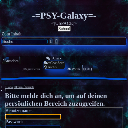
-=PSY-Galaxy=-
-<[USPACE]>-
Schaaf
Zum Inhalt
Erweiterte
Suche
Suche
mChat
Anmelden
mChat Seite
Archiv
Registrieren
Width
FAQ
Portal
Foren-Übersicht
Suche
Bitte melde dich an, um auf deinen
persönlichen Bereich zuzugreifen.
Benutzername:
Passwort: