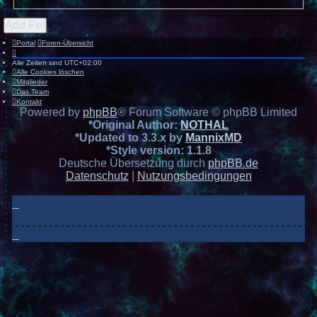
Add Pet
Portal
Foren-Übersicht
Alle Zeiten sind
UTC+02:00
Alle Cookies löschen
Mitglieder
Das Team
Kontakt
Powered by
phpBB
® Forum Software © phpBB Limited
*
Original Author:
NOTHAL
*
Updated to 3.3.x by
MannixMD
*
Style version: 1.1.8
Deutsche Übersetzung durch
phpBB.de
Datenschutz
|
Nutzungsbedingungen