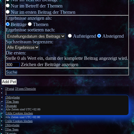
Nur im Betreff der Themen
Nur im ersten Beitrag der Themen
Ergebnisse anzeigen als:
Beiträge
Themen
Ergebnisse sortieren nach:
Aufsteigend
Absteigend
Suchzeitraum begrenzen:
Die ersten:
Stelle 0 als Wert ein, damit der komplette Beitrag angezeigt wird.
Zeichen der Beiträge anzeigen
Add Pet
Portal
Foren-Übersicht
Mitglieder
Das Team
Kontakt
Alle Zeiten sind
UTC+02:00
Alle Cookies löschen
Alle Zeiten sind
UTC+02:00
Alle Cookies löschen
Mitglieder
Das Team
Kontakt