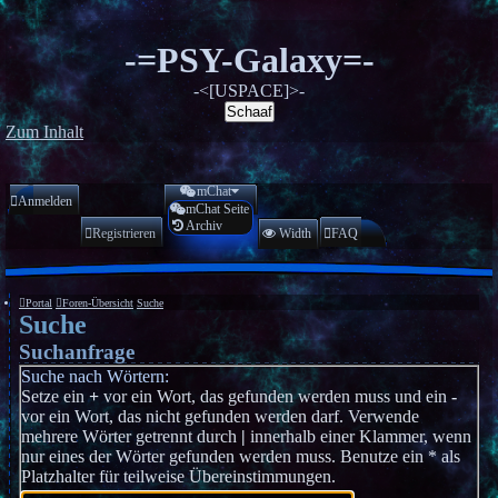
-=PSY-Galaxy=-
-<[USPACE]>-
Schaaf
Zum Inhalt
mChat
Anmelden
mChat Seite
Archiv
Registrieren
Width
FAQ
Portal
Foren-Übersicht
Suche
Suche
Suchanfrage
Suche nach Wörtern:
Setze ein
+
vor ein Wort, das gefunden werden muss und ein
-
vor ein Wort, das nicht gefunden werden darf. Verwende
mehrere Wörter getrennt durch
|
innerhalb einer Klammer, wenn
nur eines der Wörter gefunden werden muss. Benutze ein * als
Platzhalter für teilweise Übereinstimmungen.