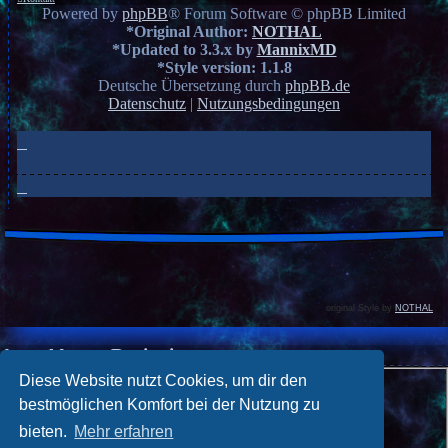
Powered by
phpBB
® Forum Software © phpBB Limited
*
Original Author:
NOTHAL
*
Updated to 3.3.x by
MannixMD
*
Style version: 1.1.8
Deutsche Übersetzung durch
phpBB.de
Datenschutz
|
Nutzungsbedingungen
original Style by
NOTHAL
Anmelden
•
Registrieren
Benutzername:
Diese Website nutzt Cookies, um dir den
bestmöglichen Komfort bei der Nutzung zu
Passwort:
bieten.
Mehr erfahren