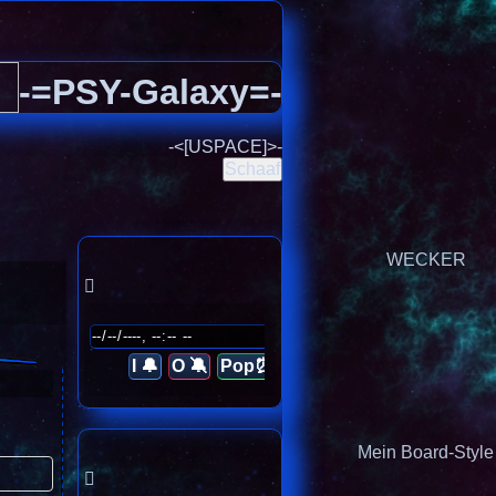
-=PSY-Galaxy=-
-<[USPACE]>-
Schaaf
WECKER
I 🔔
O 🔕
Pop⏰
Mein Board-Style