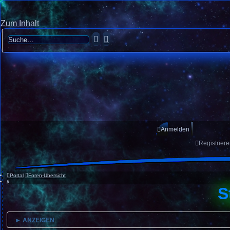
Zum Inhalt
Suche
Erweiterte
Suche
Anmelden
Registrier
Portal
Foren-Übersicht
Suche
S
► ANZEIGEN