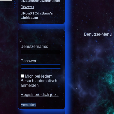
Datenschutzrichtlinie
Wetter
RonXTCdaBass's
Linkbaum
Benutzer-Menü
Benutzername:
Passwort:
Mich bei jedem
Besuch automatisch
anmelden
Registriere dich jetzt!