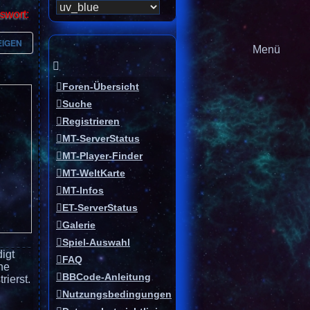
swort:
EIGEN
Menü
Foren-Übersicht
Suche
Registrieren
MT-ServerStatus
MT-Player-Finder
MT-WeltKarte
MT-Infos
ET-ServerStatus
Galerie
Spiel-Auswahl
igt
FAQ
he
BBCode-Anleitung
ierst.
Nutzungsbedingungen