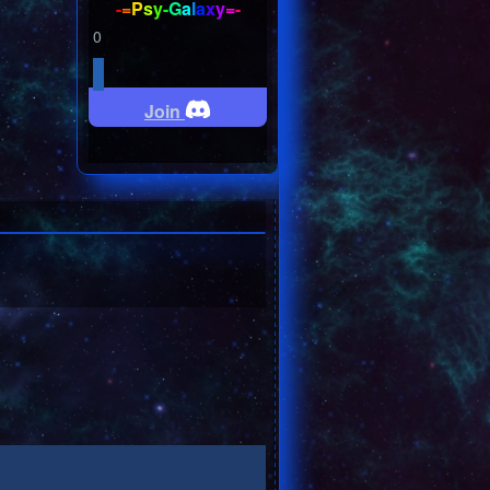
-
=
P
s
y
-
G
a
l
a
x
y
=
-
0
Join