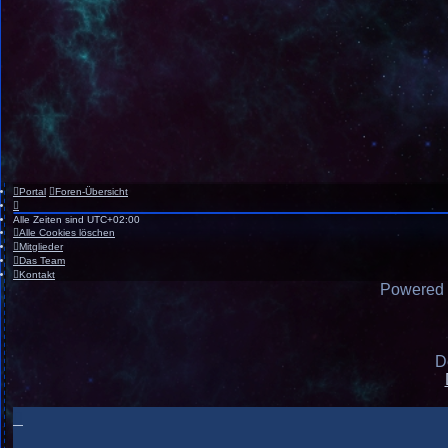
Portal
Foren-Übersicht
Alle Zeiten sind
UTC+02:00
Alle Cookies löschen
Mitglieder
Das Team
Kontakt
Powered
D