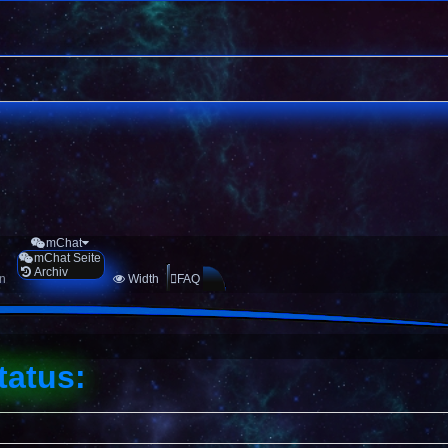
mChat
mChat Seite
Archiv
en
Width
FAQ
tatus: