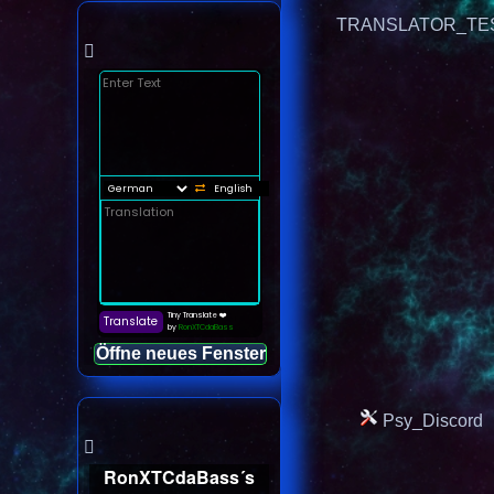
TRANSLATOR_TE
Öffne neues Fenster
Psy_Discord
RonXTCdaBass´s