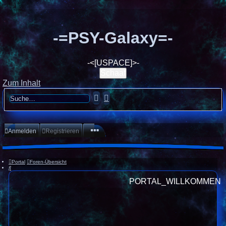
-=PSY-Galaxy=-
-<[USPACE]>-
Schaaf
Zum Inhalt
Suche
Erweiterte
Suche
Anmelden
Registrieren
Portal
Foren-Übersicht
Suche
PORTAL_WILLKOMMEN