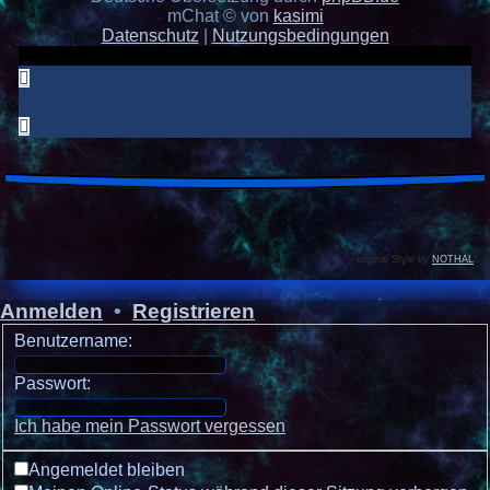
mChat © von
kasimi
Datenschutz
|
Nutzungsbedingungen
original Style by
NOTHAL
Anmelden
•
Registrieren
Benutzername:
Passwort:
Ich habe mein Passwort vergessen
Angemeldet bleiben