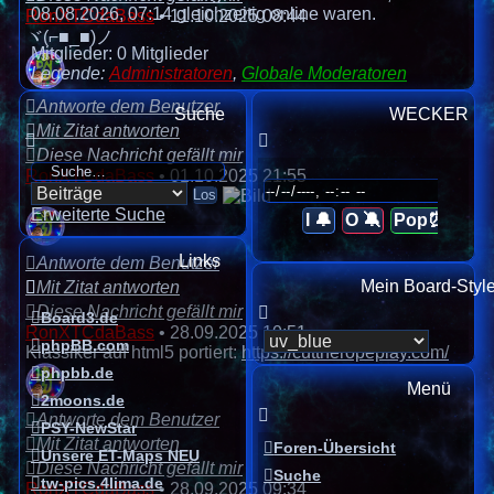
08.08.2026, 07:14 gleichzeitig online waren.
RonXTCdaBass
•
11.10.2025 08:44
ヾ(⌐■_■)ノ
Mitglieder: 0 Mitglieder
Legende:
Administratoren
,
Globale Moderatoren
Antworte dem Benutzer
Suche
WECKER
Mit Zitat antworten
Diese Nachricht gefällt mir
RonXTCdaBass
•
01.10.2025 21:55
Erweiterte Suche
I 🔔
O 🔕
Pop⏰
Links
Antworte dem Benutzer
Mein Board-Styl
Mit Zitat antworten
Diese Nachricht gefällt mir
Board3.de
RonXTCdaBass
•
28.09.2025 10:51
phpBB.com
Klassiker auf html5 portiert:
https://cuttheropeplay.com/
phpbb.de
Menü
2moons.de
Antworte dem Benutzer
PSY-NewStar
Mit Zitat antworten
Foren-Übersicht
Unsere ET-Maps NEU
Diese Nachricht gefällt mir
Suche
tw-pics.4lima.de
RonXTCdaBass
•
28.09.2025 09:34