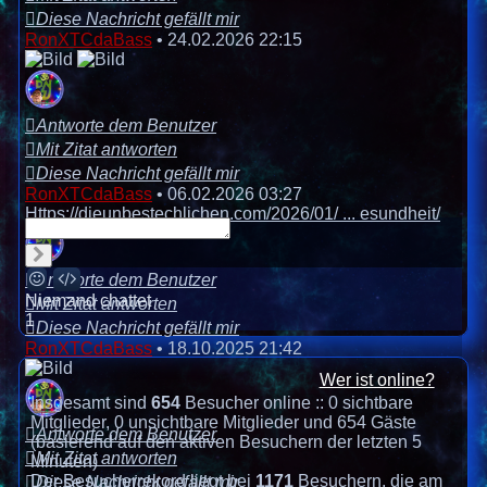
Diese Nachricht gefällt mir
RonXTCdaBass
•
24.02.2026 22:15
Antworte dem Benutzer
Mit Zitat antworten
Diese Nachricht gefällt mir
RonXTCdaBass
•
06.02.2026 03:27
Https://dieunbestechlichen.com/2026/01/ ... esundheit/
Senden
Smilies
BBCodes
Antworte dem Benutzer
Niemand chattet
Mit Zitat antworten
1
Diese Nachricht gefällt mir
RonXTCdaBass
•
18.10.2025 21:42
Wer ist online?
Insgesamt sind
654
Besucher online :: 0 sichtbare
Mitglieder, 0 unsichtbare Mitglieder und 654 Gäste
Antworte dem Benutzer
(basierend auf den aktiven Besuchern der letzten 5
Mit Zitat antworten
Minuten)
Der Besucherrekord liegt bei
1171
Besuchern, die am
Diese Nachricht gefällt mir