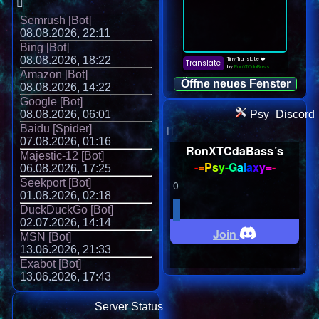
Semrush [Bot]
08.08.2026, 22:11
Bing [Bot]
08.08.2026, 18:22
Amazon [Bot]
Öffne neues Fenster
08.08.2026, 14:22
Google [Bot]
08.08.2026, 06:01
Psy_Discord
Baidu [Spider]
07.08.2026, 01:16
RonXTCdaBass´s
Majestic-12 [Bot]
-
=
P
s
y
-
G
a
l
a
x
y
=
-
06.08.2026, 17:25
Seekport [Bot]
0
01.08.2026, 02:18
DuckDuckGo [Bot]
02.07.2026, 14:14
Join
MSN [Bot]
13.06.2026, 21:33
Exabot [Bot]
13.06.2026, 17:43
Server Status