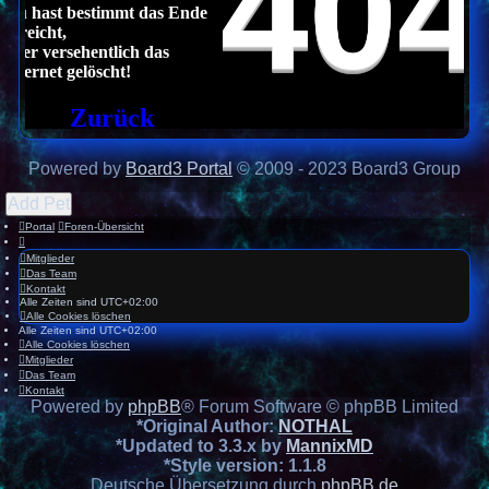
Powered by
Board3 Portal
© 2009 - 2023 Board3 Group
Add Pet
Portal
Foren-Übersicht
Mitglieder
Das Team
Kontakt
Alle Zeiten sind
UTC+02:00
Alle Cookies löschen
Alle Zeiten sind
UTC+02:00
Alle Cookies löschen
Mitglieder
Das Team
Kontakt
Powered by
phpBB
® Forum Software © phpBB Limited
*
Original Author:
NOTHAL
*
Updated to 3.3.x by
MannixMD
*
Style version: 1.1.8
Deutsche Übersetzung durch
phpBB.de