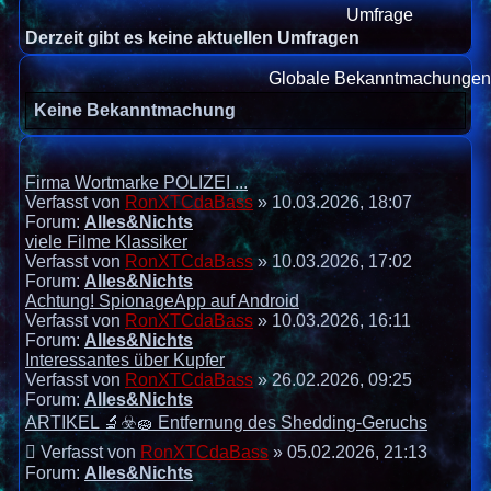
Umfrage
Derzeit gibt es keine aktuellen Umfragen
Globale Bekanntmachunge
Keine Bekanntmachung
Firma Wortmarke POLIZEI ...
Verfasst von
RonXTCdaBass
» 10.03.2026, 18:07
Forum:
Alles&Nichts
viele Filme Klassiker
Verfasst von
RonXTCdaBass
» 10.03.2026, 17:02
Forum:
Alles&Nichts
Achtung! SpionageApp auf Android
Verfasst von
RonXTCdaBass
» 10.03.2026, 16:11
Forum:
Alles&Nichts
Interessantes über Kupfer
Verfasst von
RonXTCdaBass
» 26.02.2026, 09:25
Forum:
Alles&Nichts
ARTIKEL 🔬☣️🧽 Entfernung des Shedding-Geruchs
Verfasst von
RonXTCdaBass
» 05.02.2026, 21:13
Forum:
Alles&Nichts