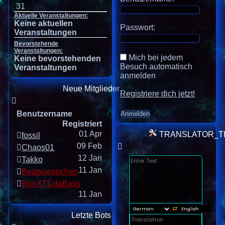
31
Aktuelle Veranstaltungen:
Keine aktuellen
Passwort:
Veranstaltungen
Bevorstehende
Veranstaltungen:
Mich bei jedem
Keine bevorstehenden
Besuch automatisch
Veranstaltungen
anmelden
Neue Mitglieder
Registriere dich jetzt!
Benutzername
Registriert
01 Apr
TRANSLATOR_T
fossil
09 Feb
Chaos01
12 Jan
Takko
11 Jan
Beatsueppchen
RonXTCdaBass
11 Jan
Letzte Bots