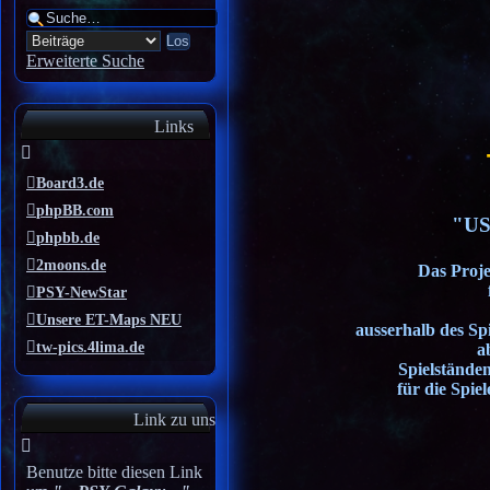
Erweiterte Suche
Links
Board3.de
phpBB.com
"US
phpbb.de
2moons.de
Das Proje
PSY-NewStar
Unsere ET-Maps NEU
ausserhalb des Sp
tw-pics.4lima.de
a
Spielständen
für die Spie
Link zu uns
Benutze bitte diesen Link