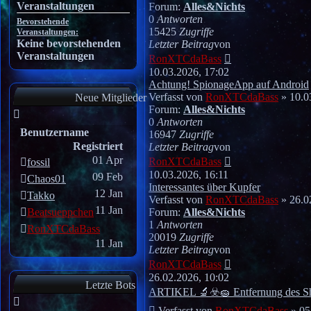
Veranstaltungen
Forum:
Alles&Nichts
0
Antworten
Bevorstehende
15425
Zugriffe
Veranstaltungen:
Keine bevorstehenden
Letzter Beitrag
von
Veranstaltungen
Neuester
RonXTCdaBass
Beitrag
10.03.2026, 17:02
Achtung! SpionageApp auf Android
Verfasst von
RonXTCdaBass
» 10.0
Neue Mitglieder
Forum:
Alles&Nichts
0
Antworten
Benutzername
16947
Zugriffe
Registriert
Letzter Beitrag
von
Neuester
01 Apr
RonXTCdaBass
fossil
Beitrag
10.03.2026, 16:11
09 Feb
Chaos01
Interessantes über Kupfer
12 Jan
Takko
Verfasst von
RonXTCdaBass
» 26.0
11 Jan
Beatsueppchen
Forum:
Alles&Nichts
1
Antworten
RonXTCdaBass
20019
Zugriffe
11 Jan
Letzter Beitrag
von
Neuester
RonXTCdaBass
Beitrag
26.02.2026, 10:02
Letzte Bots
ARTIKEL 🔬☣️🧽 Entfernung des S
Verfasst von
RonXTCdaBass
» 05