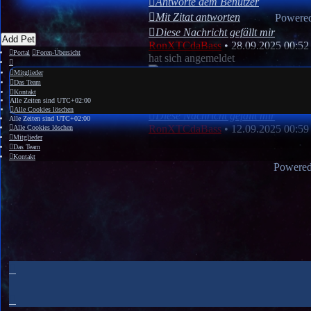
Antworte dem Benutzer
Mit Zitat antworten
Powere
Diese Nachricht gefällt mir
Add Pet
RonXTCdaBass
•
28.09.2025 00:52
Portal
Foren-Übersicht
hat sich angemeldet
Mitglieder
Das Team
Antworte dem Benutzer
Kontakt
Mit Zitat antworten
Alle Zeiten sind
UTC+02:00
Alle Cookies löschen
Diese Nachricht gefällt mir
Alle Zeiten sind
UTC+02:00
RonXTCdaBass
•
12.09.2025 00:59
Alle Cookies löschen
Mitglieder
Das Team
Kontakt
Powere