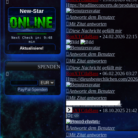
Https://headlineconcerts.de/produkt/u
Antworte dem Benutzer
Mit Zitat antworten
Diese Nachricht gefällt mir
RonXTCdaBass
•
24.02.2026 22:15
Antworte dem Benutzer
Mit Zitat antworten
SPENDEN
Diese Nachricht gefällt mir
RonXTCdaBass
•
06.02.2026 03:27
Https://dieunbestechlichen.com/2026/0
Antworte dem Benutzer
Mit Zitat antworten
Diese Nachricht gefällt mir
Senden
RonXTCdaBass
•
18.10.2025 21:42
Smilies
BBCodes
Niemand chattet
1
Antworte dem Benutzer
Mit Zitat antworten