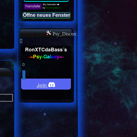
Öffne neues Fenster
Psy_Discord
RonXTCdaBass´s
-
=
P
s
y
-
G
a
l
a
x
y
=
-
0
Join