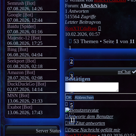
Semrush [Bot]
Forum:
Alles&Nichts
07.08.2026, 14:26
1
Antworten
Google [Bot]
515564
Zugriffe
07.08.2026, 12:44
Letzter Beitrag
von
Baidu [Spider]
Neuester
RonXTCdaBass
07.08.2026, 01:16
Beitrag
10.02.2026, 01:57
Majestic-12 [Bot]
53 Themen • Seite
1
von
11
06.08.2026, 17:25
1
Bing [Bot]
06.08.2026, 04:04
Seekport [Bot]
2
01.08.2026, 02:18
mChat
Amazon [Bot]
3
28.07.2026, 02:08
Bestätigen
DuckDuckGo [Bot]
02.07.2026, 14:14
4
MSN [Bot]
13.06.2026, 21:33
5
Exabot [Bot]
…
13.06.2026, 17:43
Antworte dem Benutzer
11
Mit Zitat antworten
Diese Nachricht gefällt mir
Server Status
RonXTCdaBass
•
19.03.2026 02:51