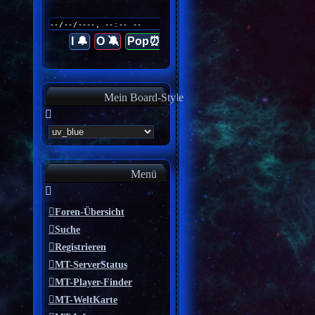
I 🔔
O 🔕
Pop⏰
Mein Board-Style
Menü
Foren-Übersicht
Suche
Registrieren
MT-ServerStatus
MT-Player-Finder
MT-WeltKarte