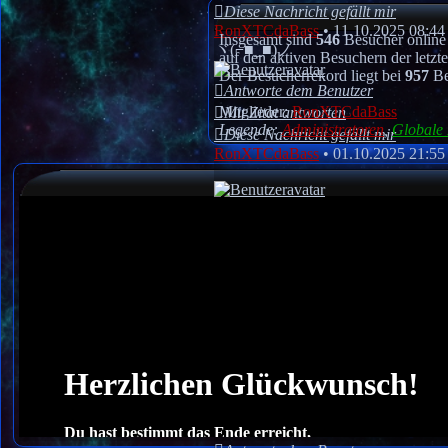
Diese Nachricht gefällt mir
RonXTCdaBass
•
11.10.2025 08:44
Insgesamt sind
546
Besucher online 
ヾ(⌐■_■)ノ
auf den aktiven Besuchern der letzt
Der Besucherrekord liegt bei
957
Be
Antworte dem Benutzer
Mitglieder:
RonXTCdaBass
Mit Zitat antworten
Legende:
Administratoren
,
Globale
Diese Nachricht gefällt mir
RonXTCdaBass
•
01.10.2025 21:55
Antworte dem Benutzer
Mit Zitat antworten
Diese Nachricht gefällt mir
RonXTCdaBass
•
28.09.2025 10:51
Klassiker auf html5 portiert:
https://
Antworte dem Benutzer
Mit Zitat antworten
Diese Nachricht gefällt mir
RonXTCdaBass
•
28.09.2025 09:34
Andere mini-game webseiten:
radon