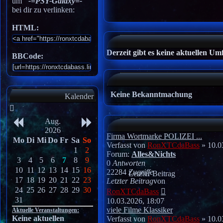
um
"-=PSY-Galaxy=-"
bei dir zu verlinken:
HTML:
Derzeit gibt es keine aktuellen Um
BBCode:
Keine Bekanntmachung
Kalender
Aug.
2026
Firma Wortmarke POLIZEI ...
Mo
Di
Mi
Do
Fr
Sa
So
Verfasst von
RonXTCdaBass
» 10.0
1
2
Forum:
Alles&Nichts
3
4
5
6
7
8
9
0
Antworten
10
11
12
13
14
15
16
22284
Zugriffe
Letzter Beitrag
17
18
19
20
21
22
23
Letzter Beitrag
von
Neuester
24
25
26
27
28
29
30
RonXTCdaBass
Beitrag
31
10.03.2026, 18:07
viele Filme Klassiker
Aktuelle Veranstaltungen:
Keine aktuellen
Verfasst von
RonXTCdaBass
» 10.0