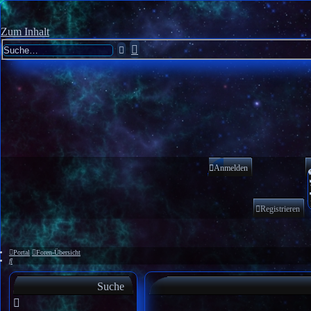
Zum Inhalt
Erweiterte
Suche
Suche
Anmelden
Registrieren
Portal
Foren-Übersicht
Suche
Suche