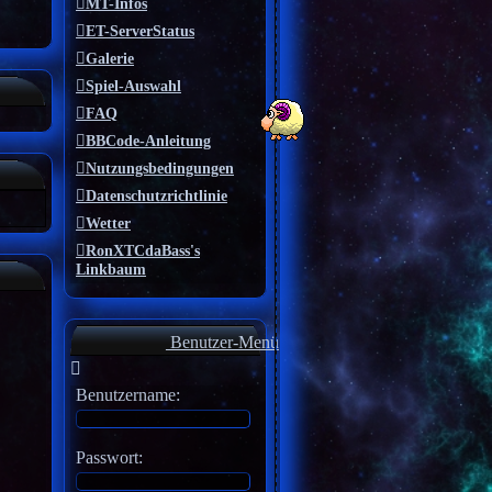
MT-Infos
ET-ServerStatus
Galerie
Spiel-Auswahl
FAQ
BBCode-Anleitung
Nutzungsbedingungen
Datenschutzrichtlinie
Wetter
RonXTCdaBass's
Linkbaum
Benutzer-Menü
Benutzername:
Passwort: