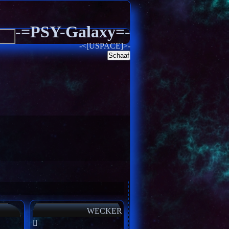
-=PSY-Galaxy=-
-<[USPACE]>-
Schaaf
WECKER