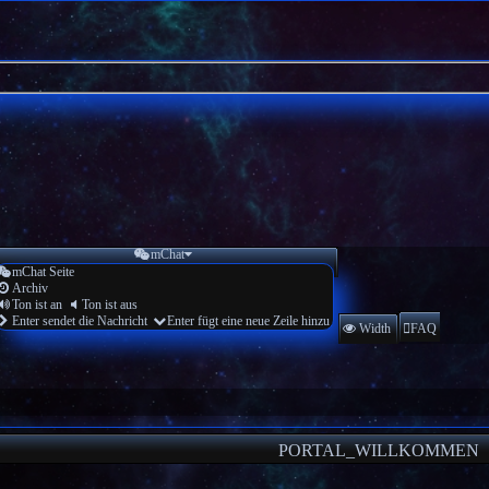
mChat
mChat Seite
Archiv
Ton ist an
Ton ist aus
Enter sendet die Nachricht
Enter fügt eine neue Zeile hinzu
Width
FAQ
PORTAL_WILLKOMMEN