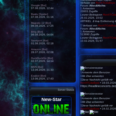
Verfasst von
RonXTCdaBass
Google [Bot]
Forum:
Alles&Nichts
07.08.2026, 12:44
1
Antworten
20003
Zugriffe
Baidu [Spider]
Letzter Beitrag
von
RonXTCda
07.08.2026, 01:16
26.02.2026, 10:02
ARTIKEL 🔬☣️🧽 Entfernung 
Majestic-12 [Bot]
Verfasst von
RonXTCdaBas
06.08.2026, 17:25
Forum:
Alles&Nichts
1
Antworten
Bing [Bot]
513890
Zugriffe
06.08.2026, 04:04
Letzter Beitrag
von
RonXTCda
Seekport [Bot]
10.02.2026, 01:57
01.08.2026, 02:18
Amazon [Bot]
28.07.2026, 02:08
DuckDuckGo [Bot]
02.07.2026, 14:14
MSN [Bot]
13.06.2026, 21:33
Antworte dem Benutzer
Exabot [Bot]
Mit Zitat antworten
13.06.2026, 17:43
Diese Nachricht gefällt mir
RonXTCdaBass
•
19.03.2026
Https://headlineconcerts.de/
Server Status
Antworte dem Benutzer
Mit Zitat antworten
Diese Nachricht gefällt mir
RonXTCdaBass
•
24.02.2026