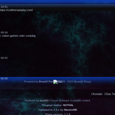
 10:51
https://cuttheropeplay.com/
 09:34
n:
radon.games
oder
coolubg
 00:52
 00:59
Powered by
Board3 Portal
© 2009 - 2023 Board3 Group
Kontakt
Das T
Powered by
phpBB
® Forum Software © phpBB Limited
*
Original Author:
NOTHAL
*
Updated to 3.3.x by
MannixMD
*
Style version: 1.1.8