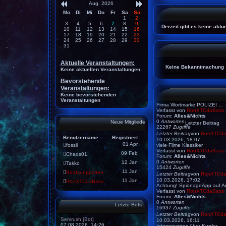
Aug. 2026
Mo
Di
Mi
Do
Fr
Sa
So
1
2
3
4
5
6
7
8
9
Derzeit gibt es keine akt
10
11
12
13
14
15
16
17
18
19
20
21
22
23
24
25
26
27
28
29
30
31
Aktuelle Veranstaltungen:
Keine Bekanntmachung
Keine aktuellen Veranstaltungen
Bevorstehende
Veranstaltungen:
Keine bevorstehenden
Veranstaltungen
Firma Wortmarke POLIZEI ...
Verfasst von
RonXTCdaBass
Forum:
Alles&Nichts
0
Antworten
Neue Mitglieder
Letzter Beitrag
22267
Zugriffe
Letzter Beitrag
von
RonXTCda
Benutzername
Registriert
10.03.2026, 18:07
01 Apr
fossil
viele Filme Klassiker
Verfasst von
RonXTCdaBass
09 Feb
Chaos01
Forum:
Alles&Nichts
0
Antworten
12 Jan
Takko
15424
Zugriffe
11 Jan
Beatsueppchen
Letzter Beitrag
von
RonXTCda
10.03.2026, 17:02
11 Jan
RonXTCdaBass
Achtung! SpionageApp auf A
Verfasst von
RonXTCdaBass
Forum:
Alles&Nichts
0
Antworten
Letzte Bots
16937
Zugriffe
Letzter Beitrag
von
RonXTCda
Semrush [Bot]
10.03.2026, 16:11
07.08.2026, 14:26
Interessantes über Kupfer