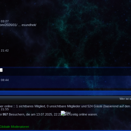
 03:27
om/2026/01/ ... esundheit/
 21:42
 08:44
Wer ist 
r online :: 1 sichtbares Mitglied, 0 unsichtbare Mitglieder und 524 Gäste (basierend auf de
 21:55
ei
957
Besuchern, die am 13.07.2025, 22:23 gleichzeitig online waren.
Globale Moderatoren