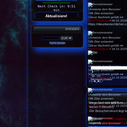
Antworte dem Benutzer
Mit Zitat antworten
Diese Nachricht gefällt mir
RonXTCdaBass
•
06.02.2026
Https://dieunbestechlichen.c
SPENDEN
Antworte dem Benutzer
Mit Zitat antworten
Diese Nachricht gefällt mir
RonXTCdaBass
•
18.10.2025
Antworte dem Benutzer
Mit Zitat antworten
S
Diese Nachricht gefällt mir
e
S
B
RonXTCdaBass
•
11.10.2025
n
m
B
Niemand chattet
d
ヾ(⌐■_■)ノ
i
C
e
l
o
n
i
d
e
e
s
s
Antworte dem Benutzer
Mit Zitat antworten
Diese Nachricht gefällt mir
Insgesamt sind
525
Besuche
RonXTCdaBass
•
01.10.2025
letzten 5 Minuten)
Der Besucherrekord liegt b
Mitglieder:
RonXTCdaBass
Legende:
Administratoren
,
Antworte dem Benutzer