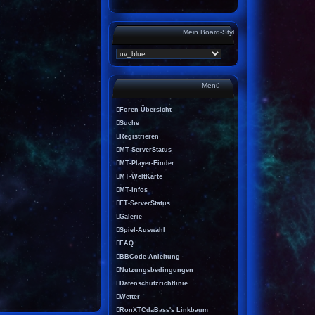
Mein Board-Style
Menü
Foren-Übersicht
Suche
Registrieren
MT-ServerStatus
MT-Player-Finder
MT-WeltKarte
MT-Infos
ET-ServerStatus
Galerie
Spiel-Auswahl
FAQ
BBCode-Anleitung
Nutzungsbedingungen
Datenschutzrichtlinie
Wetter
RonXTCdaBass's Linkbaum