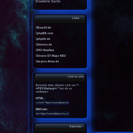
Erweiterte Suche
Links
Board3.de
phpBB.com
phpbb.de
2moons.de
PSY-NewStar
Unsere ET-Maps NEU
tw-pics.4lima.de
Link zu uns
Benutze bitte diesen Link um
"-
=PSY-Galaxy=-"
bei dir zu
verlinken:
HTML:
BBCode:
Kalender