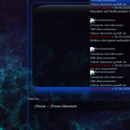
Mit Zitat antworten
Diese Nachricht gefällt mir
RonXTCdaBass
•
28.09.2025
Klassiker auf html5 portiert:
Antworte dem Benutzer
Mit Zitat antworten
Diese Nachricht gefällt mir
RonXTCdaBass
•
28.09.2025
Andere mini-game webseite
Antworte dem Benutzer
Mit Zitat antworten
Diese Nachricht gefällt mir
RonXTCdaBass
•
28.09.2025
hat sich angemeldet
Antworte dem Benutzer
Mit Zitat antworten
Diese Nachricht gefällt mir
RonXTCdaBass
•
12.09.2025
Add Pet
Portal
Foren-Übersicht