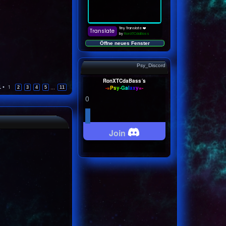
Öffne neues Fenster
Psy_Discord
RonXTCdaBass´s
1
•
1
-
=
P
s
y
-
G
a
l
a
x
y
=
-
2
3
4
5
11
…
0
Join