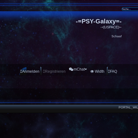
-=PSY-Galaxy=-
-<[USPACE]>-
Schaaf
mChat
Anmelden
Registrieren
Width
FAQ
PORTAL_WI