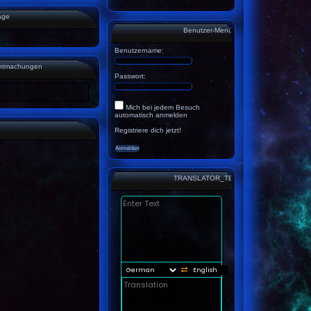
age
Benutzer-Menü
Benutzername:
ntmachungen
Passwort:
Mich bei jedem Besuch
automatisch anmelden
Registriere dich jetzt!
TRANSLATOR_TEST