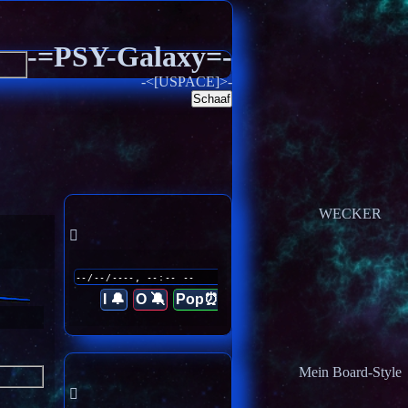
-=PSY-Galaxy=-
-<[USPACE]>-
Schaaf
WECKER
I 🔔
O 🔕
Pop⏰
Mein Board-Style