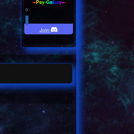
-
=
P
s
y
-
G
a
l
a
x
y
=
-
0
Join