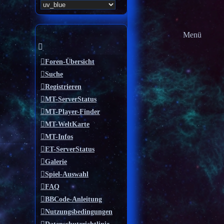
Menü
Foren-Übersicht
Suche
Registrieren
MT-ServerStatus
MT-Player-Finder
MT-WeltKarte
MT-Infos
ET-ServerStatus
Galerie
Spiel-Auswahl
FAQ
BBCode-Anleitung
Nutzungsbedingungen