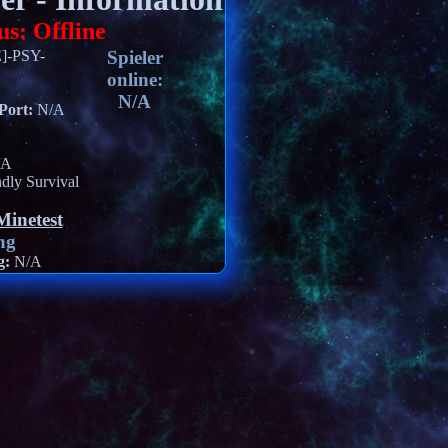
us:
Offline
]-PSY-
Spieler
online:
N/A
Port:
N/A
/A
ndly Survival
ng
g:
N/A