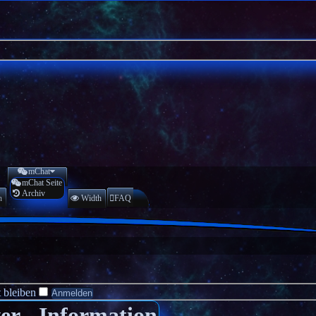
mChat
mChat Seite
Archiv
n
Width
FAQ
 bleiben
er - Information