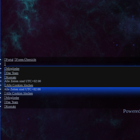
Portal
Foren-Übersicht
Mitglieder
Das Team
Kontakt
Alle Zeiten sind
UTC+02:00
Alle Cookies löschen
Alle Zeiten sind
UTC+02:00
Alle Cookies löschen
Mitglieder
Das Team
Kontakt
Powere