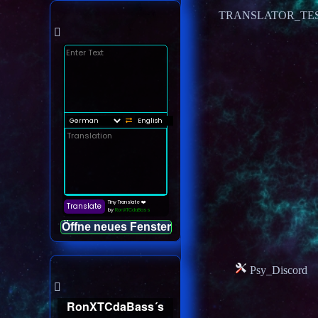
TRANSLATOR_TE
Öffne neues Fenster
Psy_Discord
RonXTCdaBass´s