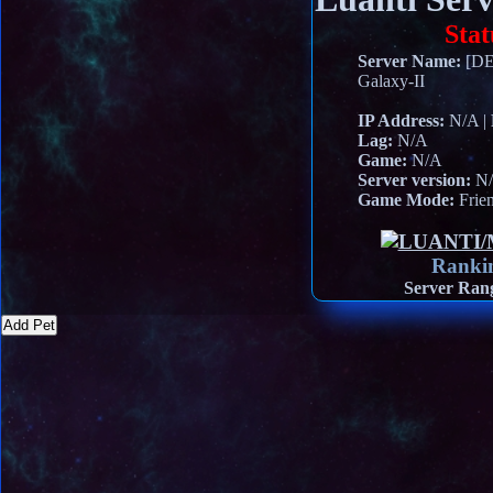
Stat
Server Name:
[DE
Galaxy-II
IP Address:
N/A
|
Lag:
N/A
Game:
N/A
Server version:
N
Game Mode:
Frie
Ranki
Server Ran
Add Pet