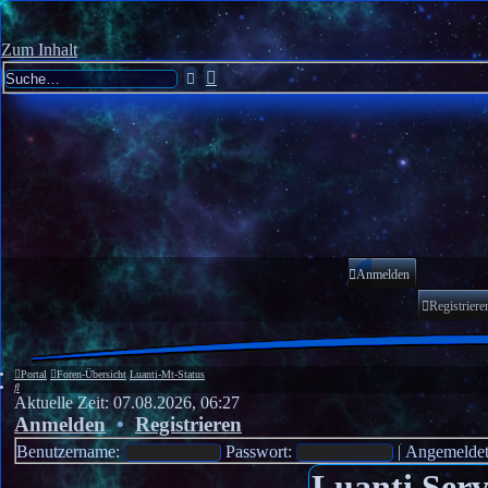
Zum Inhalt
Erweiterte
Suche
Suche
Anmelden
Registriere
Portal
Foren-Übersicht
Luanti-Mt-Status
Suche
Aktuelle Zeit: 07.08.2026, 06:27
Anmelden
•
Registrieren
Benutzername:
Passwort:
|
Angemeldet
Luanti Serv