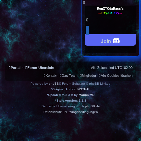
RonXTCdaBass´s
-
=
P
s
y
-
G
a
l
a
x
y
=
-
0
Join
Portal
Foren-Übersicht
Alle Zeiten sind
UTC+02:00
Kontakt
Das Team
Mitglieder
Alle Cookies löschen
Powered by
phpBB
® Forum Software © phpBB Limited
*
Original Author:
NOTHAL
*
Updated to 3.3.x by
MannixMD
*
Style version: 1.1.8
Deutsche Übersetzung durch
phpBB.de
Datenschutz
|
Nutzungsbedingungen