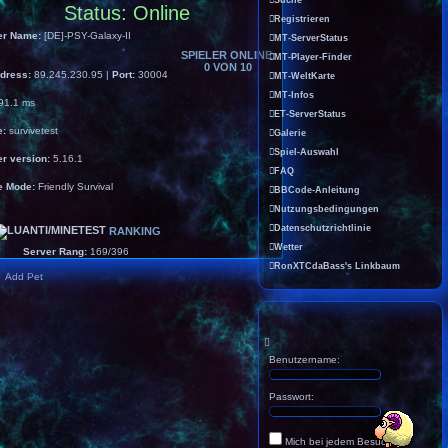
Status:
Online
Registrieren
er Name:
[DE]-PSY-Galaxy-II
MT-ServerStatus
SPIELER ONLINE:
MT-Player-Finder
0 VON 10
ddress:
89.245.230.95
|
Port:
30004
MT-WeltKarte
MT-Infos
91.1 ms
ET-ServerStatus
e:
survivetest
Galerie
Spiel-Auswahl
er version:
5.16.1
FAQ
 Mode:
Friendly Survival
BBCode-Anleitung
Nutzungsbedingungen
Datenschutzrichtlinie
RANKING
Wetter
Server Rang:
169/396
RonXTCdaBass's Linkbaum
Add Pet
Benutzername:
Passwort:
Mich bei jedem Besuch