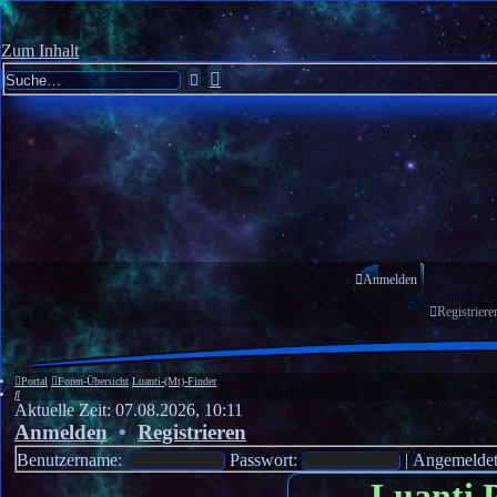
Zum Inhalt
Erweiterte
Suche
Suche
Anmelden
Registriere
Portal
Foren-Übersicht
Luanti-(Mt)-Finder
Suche
Aktuelle Zeit: 07.08.2026, 10:11
Anmelden
•
Registrieren
Benutzername:
Passwort:
|
Angemeldet
Luanti 