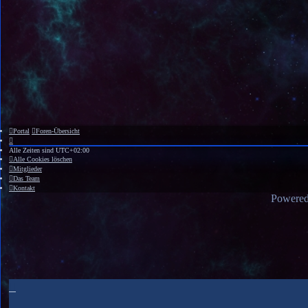
Portal
Foren-Übersicht
Alle Zeiten sind
UTC+02:00
Alle Cookies löschen
Mitglieder
Das Team
Kontakt
Powere