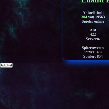
Aktuell sind
:
304
von 19563
Spieler online
Auf
422
Servern.
Spitzenwerte:
Server: 482
Spieler: 854
Add Pet