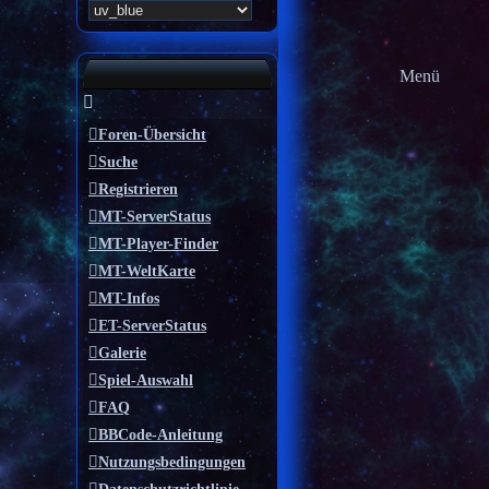
Menü
Foren-Übersicht
Suche
Registrieren
MT-ServerStatus
MT-Player-Finder
MT-WeltKarte
MT-Infos
ET-ServerStatus
Galerie
Spiel-Auswahl
FAQ
BBCode-Anleitung
Nutzungsbedingungen