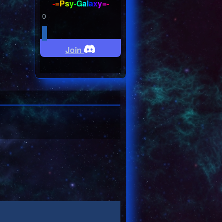
-
=
P
s
y
-
G
a
l
a
x
y
=
-
0
Join