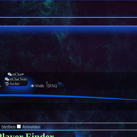
mChat
mChat Seite
Archiv
n
Width
FAQ
 bleiben
Player Finder