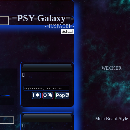
-=PSY-Galaxy=-
-<[USPACE]>-
Schaaf
WECKER
I 🔔
O 🔕
Pop⏰
Mein Board-Style