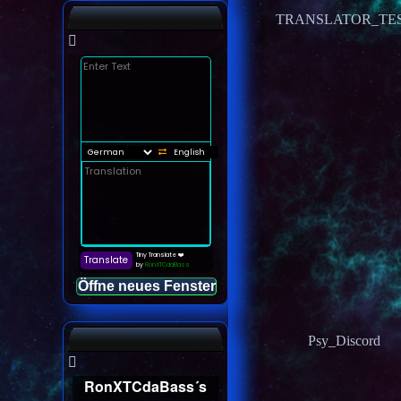
TRANSLATOR_TE
Öffne neues Fenster
Psy_Discord
RonXTCdaBass´s