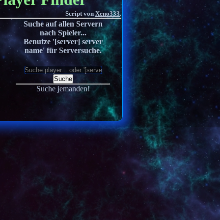
Script von
Xeno333
.
Suche auf allen Servern
nach Spieler...
Benutze '[server] server
name' für Serversuche.
Suche
Suche jemanden!