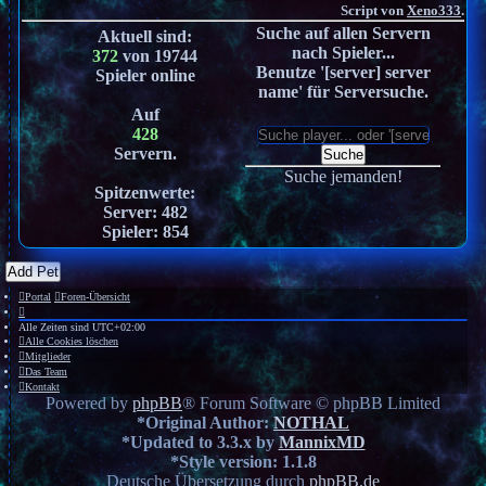
Script von
Xeno333
.
Suche auf allen Servern
Aktuell sind
:
nach Spieler...
372
von 19744
Benutze '[server] server
Spieler online
name' für Serversuche.
Auf
428
Servern.
Suche
Suche jemanden!
Spitzenwerte:
Server: 482
Spieler: 854
Add Pet
Portal
Foren-Übersicht
Alle Zeiten sind
UTC+02:00
Alle Cookies löschen
Mitglieder
Das Team
Kontakt
Powered by
phpBB
® Forum Software © phpBB Limited
*
Original Author:
NOTHAL
*
Updated to 3.3.x by
MannixMD
*
Style version: 1.1.8
Deutsche Übersetzung durch
phpBB.de