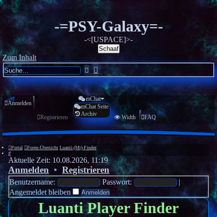
-=PSY-Galaxy=-
-<[USPACE]>-
Schaaf
Zum Inhalt
Erweiterte
Suche
Suche
mChat
Anmelden
mChat Seite
Archiv
Registrieren
Width
FAQ
Portal
Foren-Übersicht
Luanti-(Mt)-Finder
Suche
Aktuelle Zeit: 10.08.2026, 11:19
Anmelden
•
Registrieren
Benutzername:
Passwort:
|
Angemeldet bleiben
Luanti Player Finder