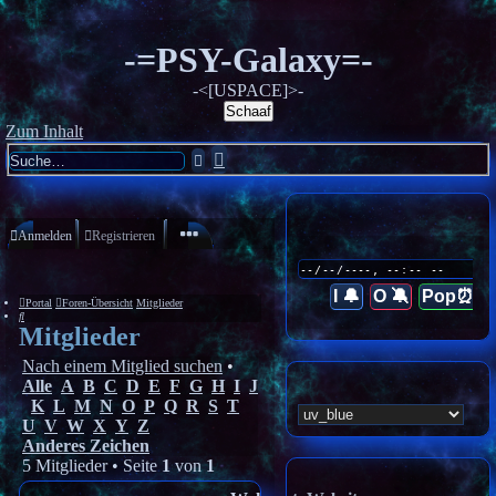
-=PSY-Galaxy=-
-<[USPACE]>-
Schaaf
Zum Inhalt
Erweiterte
Suche
Suche
Anmelden
Registrieren
I 🔔
O 🔕
Pop⏰
Portal
Foren-Übersicht
Mitglieder
Suche
Mitglieder
Nach einem Mitglied suchen
•
Alle
A
B
C
D
E
F
G
H
I
J
K
L
M
N
O
P
Q
R
S
T
U
V
W
X
Y
Z
Anderes Zeichen
5 Mitglieder • Seite
1
von
1