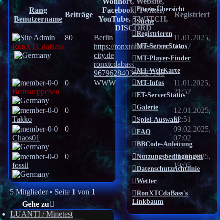
Wohnort, Website,
Foren-Übersicht
Rang
Facebook, Twitter,
Beiträge
Registriert
Benutzername
YouTube, TWITCH,
Suche
DISCORD
Registrieren
80
Berlin
11.01.2025,
MT-ServerStatus
RonXTCdaBass
https://ronxtcdabass.lima-
05:57
city.de
MT-Player-Finder
ronxtcdabass
MT-WeltKarte
967962840369627146
0
WWW
MT-Infos
11.01.2025,
Beatsueppchen
21:52
ET-ServerStatus
Galerie
0
12.01.2025,
Takko
22:51
Spiel-Auswahl
0
09.02.2025,
FAQ
Chaos01
07:02
BBCode-Anleitung
0
Nutzungsbedingungen
01.04.2025,
fossil
19:05
Datenschutzrichtlinie
Wetter
5 Mitglieder • Seite
1
von
1
RonXTCdaBass's
Linkbaum
Gehe zu
LUANTI / Minetest