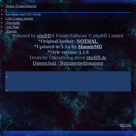
Portal
Foren-Übersicht
Alle Zeiten sind
UTC+02:00
Alle Cookies löschen
Mitglieder
Das Team
Kontakt
Powered by
phpBB
® Forum Software © phpBB Limited
*
Original Author:
NOTHAL
*
Updated to 3.3.x by
MannixMD
*
Style version: 1.1.8
Deutsche Übersetzung durch
phpBB.de
Datenschutz
|
Nutzungsbedingungen
original Style by
NOTHAL