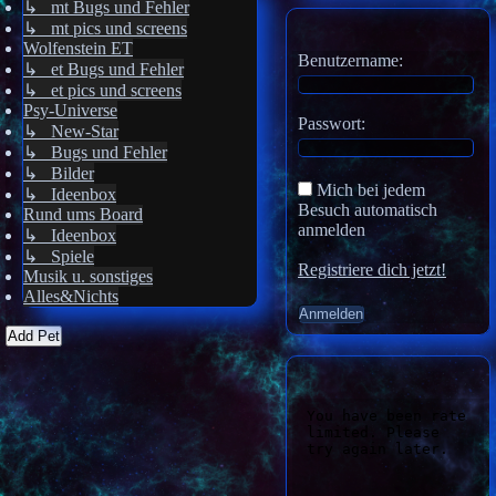
↳ mt Bugs und Fehler
↳ mt pics und screens
Wolfenstein ET
Benutzername:
↳ et Bugs und Fehler
↳ et pics und screens
Psy-Universe
Passwort:
↳ New-Star
↳ Bugs und Fehler
↳ Bilder
Mich bei jedem
↳ Ideenbox
Besuch automatisch
Rund ums Board
anmelden
↳ Ideenbox
↳ Spiele
Registriere dich jetzt!
Musik u. sonstiges
Alles&Nichts
Add Pet