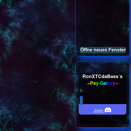
Öffne neues Fenster
RonXTCdaBass´s
-
=
P
s
y
-
G
a
l
a
x
y
=
-
0
Join