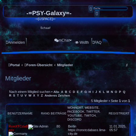
Suche
-=PSY-Galaxy=-
Erweiterte Suche
-<[USPACE]>-
Schaaf
mChat
Anmelden
Registrieren
Width
FAQ
S
Portal
Foren-Übersicht
Mitglieder
u
Mitglieder
c
h
Nach einem Mitglied suchen
•
Alle
A
B
C
D
E
F
G
H
I
J
K
L
M
N
O
P
Q
e
R
S
T
U
V
W
X
Y
Z
Anderes Zeichen
5 Mitglieder • Seite
1
von
1
WOHNORT, WEBSITE,
FACEBOOK, TWITTER,
BENUTZERNAME
RANG
BEITRÄGE
REGISTRIERT
YOUTUBE, TWITCH,
DISCORD
RonXTCdaB
80
Berlin
11.01.2025,
ass
https://ronxtcdabass.lima-
05:57
city.de