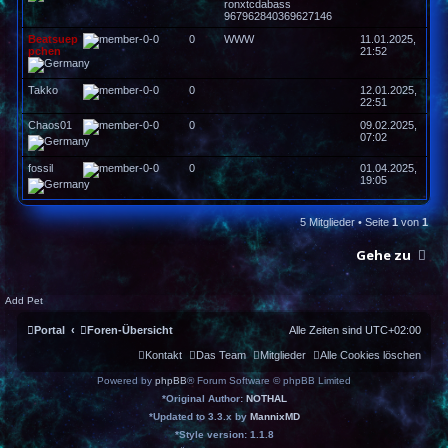
ronxtcdabass
967962840369627146
Beatsuep
0
WWW
11.01.2025,
pchen
21:52
Takko
0
12.01.2025,
22:51
Chaos01
0
09.02.2025,
07:02
fossil
0
01.04.2025,
19:05
5 Mitglieder • Seite
1
von
1
Gehe zu
Add Pet
Portal
Foren-Übersicht
Alle Zeiten sind
UTC+02:00
Kontakt
Das Team
Mitglieder
Alle Cookies löschen
Powered by
phpBB
® Forum Software © phpBB Limited
*
Original Author:
NOTHAL
*
Updated to 3.3.x by
MannixMD
*
Style version: 1.1.8