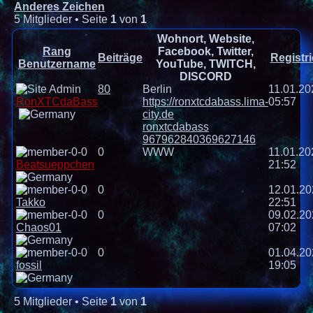
Anderes Zeichen
5 Mitglieder • Seite
1
von
1
Wohnort, Website,
Rang
Facebook, Twitter,
Beiträge
Registri
Benutzername
YouTube, TWITCH,
DISCORD
80
Berlin
11.01.20
RonXTCdaBass
https://ronxtcdabass.lima-
05:57
city.de
ronxtcdabass
967962840369627146
0
WWW
11.01.20
Beatsueppchen
21:52
0
12.01.20
Takko
22:51
0
09.02.20
Chaos01
07:02
0
01.04.20
fossil
19:05
5 Mitglieder • Seite
1
von
1