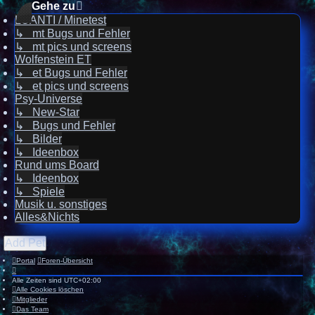
Gehe zu
LUANTI / Minetest
↳ mt Bugs und Fehler
↳ mt pics und screens
Wolfenstein ET
↳ et Bugs und Fehler
↳ et pics und screens
Psy-Universe
↳ New-Star
↳ Bugs und Fehler
↳ Bilder
↳ Ideenbox
Rund ums Board
↳ Ideenbox
↳ Spiele
Musik u. sonstiges
Alles&Nichts
Add Pet
Portal
Foren-Übersicht
Alle Zeiten sind
UTC+02:00
Alle Cookies löschen
Mitglieder
Das Team