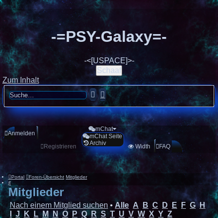
-=PSY-Galaxy=-
-<[USPACE]>-
Schaaf
Zum Inhalt
Suche
Erweiterte
Suche
mChat
Anmelden
mChat Seite
Archiv
Registrieren
Width
FAQ
Portal
Foren-Übersicht
Mitglieder
Suche
Mitglieder
Nach einem Mitglied suchen
•
Alle
A
B
C
D
E
F
G
H
I
J
K
L
M
N
O
P
Q
R
S
T
U
V
W
X
Y
Z