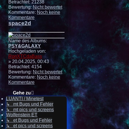
Betrachtet: 21238
Bewertung:
Nicht bewertet
Kommentare:
Noch keine
Kommentare
space2d
Name des Albums:
PSY&GALAXY
Hochgeladen von:
RonXTCdaBass
» 20.04.2025, 00:43
Betrachtet: 4154
Bewertung:
Nicht bewertet
Kommentare:
Noch keine
Kommentare
Gehe zu
LUANTI / Minetest
↳ mt Bugs und Fehler
↳ mt pics und screens
Wolfenstein ET
↳ et Bugs und Fehler
↳ et pics und screens