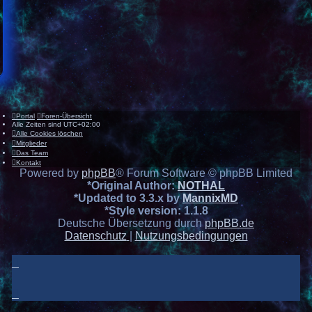
Portal
Foren-Übersicht
Alle Zeiten sind
UTC+02:00
Alle Cookies löschen
Mitglieder
Das Team
Kontakt
Powered by
phpBB
® Forum Software © phpBB Limited
*
Original Author:
NOTHAL
*
Updated to 3.3.x by
MannixMD
*
Style version: 1.1.8
Deutsche Übersetzung durch
phpBB.de
Datenschutz
|
Nutzungsbedingungen