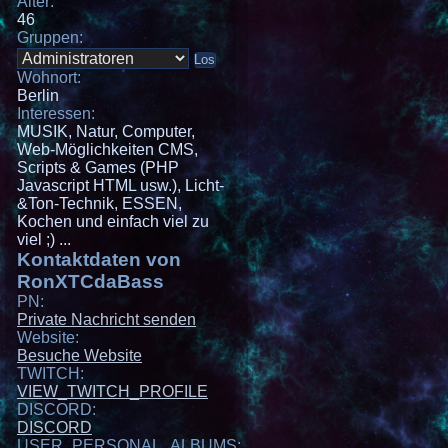
Alter:
46
Gruppen:
Wohnort:
Berlin
Interessen:
MUSIK, Natur, Computer,
Web-Möglichkeiten CMS,
Scripts & Games (PHP
Javascript HTML usw.), Licht-
&Ton-Technik, ESSEN,
Kochen und einfach viel zu
viel ;) ...
Kontaktdaten von
RonXTCdaBass
PN:
Private Nachricht senden
Website:
Besuche Website
TWITCH:
VIEW_TWITCH_PROFILE
DISCORD:
DISCORD
USER_PERSONAL_ALBUMS: