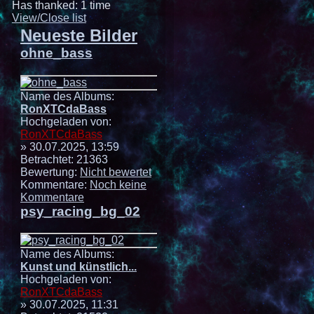
Has thanked: 1 time
View/Close list
Neueste Bilder
ohne_bass
Name des Albums:
RonXTCdaBass
Hochgeladen von:
RonXTCdaBass
» 30.07.2025, 13:59
Betrachtet: 21363
Bewertung:
Nicht bewertet
Kommentare:
Noch keine
Kommentare
psy_racing_bg_02
Name des Albums:
Kunst und künstlich...
Hochgeladen von:
RonXTCdaBass
» 30.07.2025, 11:31