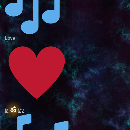
Love
ॐ
Is
My