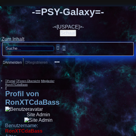
-=PSY-Galaxy=-
-<[USPACE]>-
Schaaf
Zum Inhalt
Erweiterte
Suche
Suche
Anmelden
Registrieren
Portal
Foren-Übersicht
Mitglieder
RonXTCdaBass
Suche
Profil von
RonXTCdaBass
Site Admin
Benutzername:
RonXTCdaBass