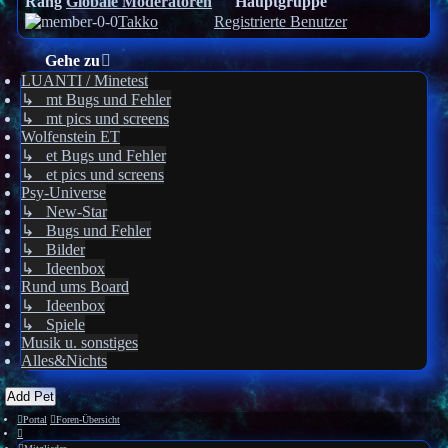
Rang
Globale Moderatoren
Hauptgruppe
Takko
Registrierte Benutzer
Gehe zu
LUANTI / Minetest
↳ mt Bugs und Fehler
↳ mt pics und screens
Wolfenstein ET
↳ et Bugs und Fehler
↳ et pics und screens
Psy-Universe
↳ New-Star
↳ Bugs und Fehler
↳ Bilder
↳ Ideenbox
Rund ums Board
↳ Ideenbox
↳ Spiele
Musik u. sonstiges
Alles&Nichts
Add Pet
Portal
Foren-Übersicht