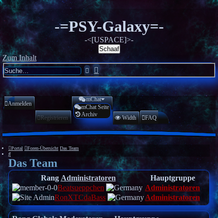
-=PSY-Galaxy=-
-<[USPACE]>-
Schaaf
Zum Inhalt
Erweiterte
Suche
Suche
mChat
Anmelden
mChat Seite
Archiv
Registrieren
Width
FAQ
Portal
Foren-Übersicht
Das Team
Suche
Das Team
Rang
Administratoren
Hauptgruppe
Beatsueppchen
Administratoren
RonXTCdaBass
Administratoren