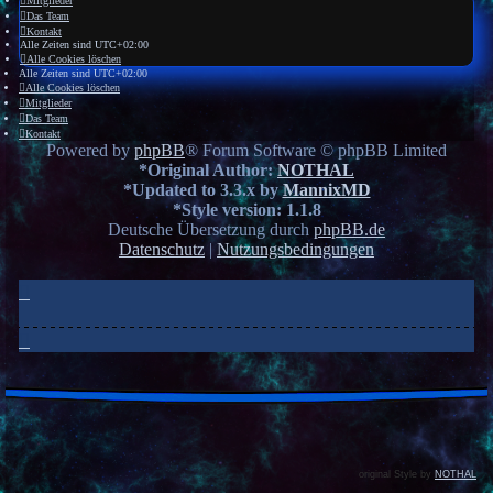
Mitglieder
Das Team
Kontakt
Alle Zeiten sind
UTC+02:00
Alle Cookies löschen
Alle Zeiten sind
UTC+02:00
Alle Cookies löschen
Mitglieder
Das Team
Kontakt
Powered by
phpBB
® Forum Software © phpBB Limited
*
Original Author:
NOTHAL
*
Updated to 3.3.x by
MannixMD
*
Style version: 1.1.8
Deutsche Übersetzung durch
phpBB.de
Datenschutz
|
Nutzungsbedingungen
original Style by
NOTHAL