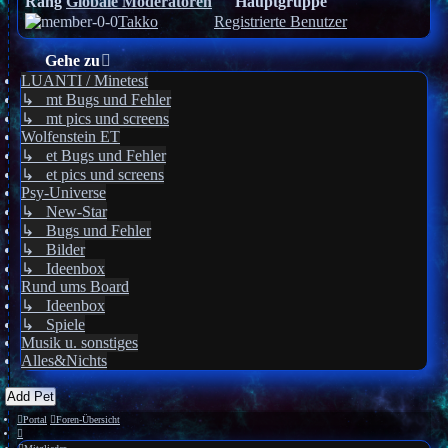
Rang
Globale Moderatoren
Hauptgruppe
Takko
Registrierte Benutzer
Gehe zu
LUANTI / Minetest
↳ mt Bugs und Fehler
↳ mt pics und screens
Wolfenstein ET
↳ et Bugs und Fehler
↳ et pics und screens
Psy-Universe
↳ New-Star
↳ Bugs und Fehler
↳ Bilder
↳ Ideenbox
Rund ums Board
↳ Ideenbox
↳ Spiele
Musik u. sonstiges
Alles&Nichts
Add Pet
Portal
Foren-Übersicht