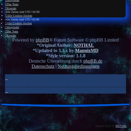
Mitglieder
Das Team
Kontakt
Alle Zeiten sind
UTC+02:00
Alle Cookies löschen
Alle Zeiten sind
UTC+02:00
Alle Cookies löschen
Mitglieder
Das Team
Kontakt
Powered by
phpBB
® Forum Software © phpBB Limited
*
Original Author:
NOTHAL
*
Updated to 3.3.x by
MannixMD
*
Style version: 1.1.8
Deutsche Übersetzung durch
phpBB.de
Datenschutz
|
Nutzungsbedingungen
original Style by
NOTHAL