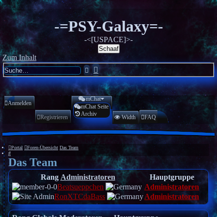
-=PSY-Galaxy=-
-<[USPACE]>-
Schaaf
Zum Inhalt
Erweiterte
Suche
Suche
mChat
Anmelden
mChat Seite
Archiv
Registrieren
Width
FAQ
Portal
Foren-Übersicht
Das Team
Suche
Das Team
Rang
Administratoren
Hauptgruppe
Beatsueppchen
Administratoren
RonXTCdaBass
Administratoren