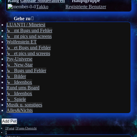
Rang
Globale Moderatoren
Hauptgruppe
Takko
Registrierte Benutzer
Gehe zu
LUANTI / Minetest
↳ mt Bugs und Fehler
↳ mt pics und screens
Wolfenstein ET
↳ et Bugs und Fehler
↳ et pics und screens
Psy-Universe
↳ New-Star
↳ Bugs und Fehler
↳ Bilder
↳ Ideenbox
Rund ums Board
↳ Ideenbox
↳ Spiele
Musik u. sonstiges
Alles&Nichts
Add Pet
Portal
Foren-Übersicht