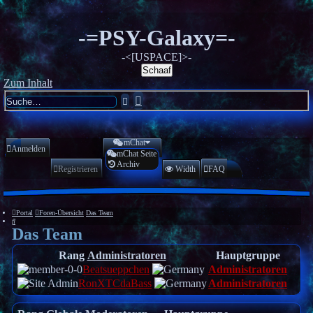
-=PSY-Galaxy=-
-<[USPACE]>-
Schaaf
Zum Inhalt
Erweiterte
Suche
Suche
mChat
Anmelden
mChat Seite
Archiv
Registrieren
Width
FAQ
Portal
Foren-Übersicht
Das Team
Suche
Das Team
Rang
Administratoren
Hauptgruppe
Beatsueppchen
Administratoren
RonXTCdaBass
Administratoren