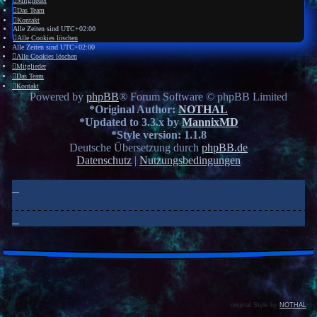
Mitglieder
Das Team
Kontakt
Alle Zeiten sind
UTC+02:00
Alle Cookies löschen
Alle Zeiten sind
UTC+02:00
Alle Cookies löschen
Mitglieder
Das Team
Kontakt
Powered by
phpBB
® Forum Software © phpBB Limited
*
Original Author:
NOTHAL
*
Updated to 3.3.x by
MannixMD
*
Style version: 1.1.8
Deutsche Übersetzung durch
phpBB.de
Datenschutz
|
Nutzungsbedingungen
original Style by
NOTHAL