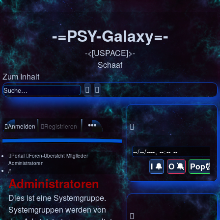
-=PSY-Galaxy=-
-<[USPACE]>-
Schaaf
Zum Inhalt
Suche
Erweiterte
Suche
Anmelden
Registrieren
Portal
Foren-Übersicht
Mitglieder
Administratoren
I 🔔
O 🔕
Pop⏰
Suche
Administratoren
Dies ist eine Systemgruppe.
Systemgruppen werden von