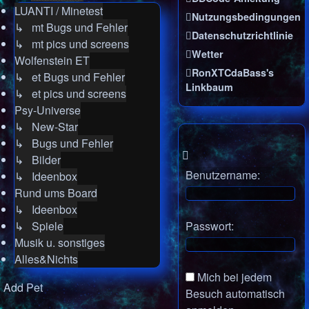
LUANTI / Minetest
Nutzungsbedingungen
↳ mt Bugs und Fehler
Datenschutzrichtlinie
↳ mt pics und screens
Wetter
Wolfenstein ET
RonXTCdaBass's
↳ et Bugs und Fehler
Linkbaum
↳ et pics und screens
Psy-Universe
↳ New-Star
↳ Bugs und Fehler
↳ Bilder
Benutzername:
↳ Ideenbox
Rund ums Board
↳ Ideenbox
↳ Spiele
Passwort:
Musik u. sonstiges
Alles&Nichts
Mich bei jedem
Add Pet
Besuch automatisch