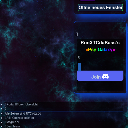
Öffne neues Fenster
RonXTCdaBass´s
-
=
P
s
y
-
G
a
l
a
x
y
=
-
0
Join
Portal
Foren-Übersicht
Alle Zeiten sind
UTC+02:00
Alle Cookies löschen
Mitglieder
Das Team