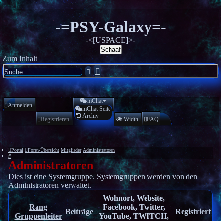
-=PSY-Galaxy=-
-<[USPACE]>-
Schaaf
Zum Inhalt
Erweiterte
Suche
Suche
mChat
Anmelden
mChat Seite
Archiv
Registrieren
Width
FAQ
Portal
Foren-Übersicht
Mitglieder
Administratoren
Suche
Administratoren
Dies ist eine Systemgruppe. Systemgruppen werden von den
Administratoren verwaltet.
Wohnort, Website,
Rang
Facebook, Twitter,
Beiträge
Registriert
Gruppenleiter
YouTube, TWITCH,