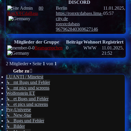
DISCORD
80
Berlin
11.01.2025,
RonXTCdaBass
https://ronxtcdabass.lima-
05:57
city.de
ronxtcdabass
967962840369627146
Mitglieder der Gruppe
Beiträge
Wohnort
Registriert
Beatsueppchen
0
WWW
11.01.2025,
21:52
2 Mitglieder • Seite
1
von
1
Gehe zu
LUANTI / Minetest
↳ mt Bugs und Fehler
↳ mt pics und screens
Wolfenstein ET
↳ et Bugs und Fehler
↳ et pics und screens
Psy-Universe
↳ New-Star
↳ Bugs und Fehler
↳ Bilder