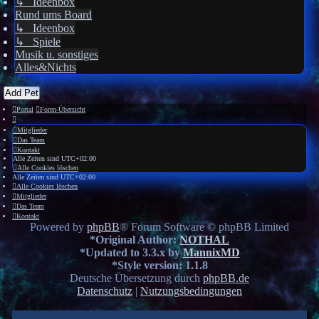
↳ Ideenbox
Rund ums Board
↳ Ideenbox
↳ Spiele
Musik u. sonstiges
Alles&Nichts
Add Pet
Portal
Foren-Übersicht
Mitglieder
Das Team
Kontakt
Alle Zeiten sind
UTC+02:00
Alle Cookies löschen
Alle Zeiten sind
UTC+02:00
Alle Cookies löschen
Mitglieder
Das Team
Kontakt
Powered by
phpBB
® Forum Software © phpBB Limited
*
Original Author:
NOTHAL
*
Updated to 3.3.x by
MannixMD
*
Style version: 1.1.8
Deutsche Übersetzung durch
phpBB.de
Datenschutz
|
Nutzungsbedingungen