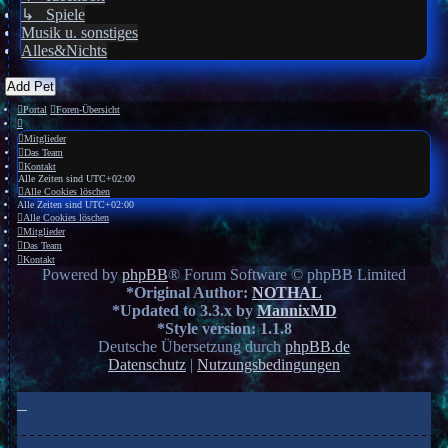
↳ Spiele
Musik u. sonstiges
Alles&Nichts
Add Pet
Portal
Foren-Übersicht
Mitglieder
Das Team
Kontakt
Alle Zeiten sind
UTC+02:00
Alle Cookies löschen
Alle Zeiten sind
UTC+02:00
Alle Cookies löschen
Mitglieder
Das Team
Kontakt
Powered by
phpBB
® Forum Software © phpBB Limited
*
Original Author:
NOTHAL
*
Updated to 3.3.x by
MannixMD
*
Style version: 1.1.8
Deutsche Übersetzung durch
phpBB.de
Datenschutz
|
Nutzungsbedingungen