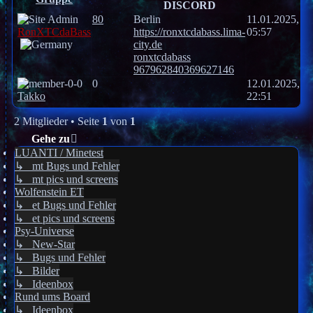
DISCORD
80
Berlin
11.01.2025,
RonXTCdaBass
https://ronxtcdabass.lima-
05:57
city.de
ronxtcdabass
967962840369627146
0
12.01.2025,
Takko
22:51
2 Mitglieder • Seite
1
von
1
Gehe zu
LUANTI / Minetest
↳ mt Bugs und Fehler
↳ mt pics und screens
Wolfenstein ET
↳ et Bugs und Fehler
↳ et pics und screens
Psy-Universe
↳ New-Star
↳ Bugs und Fehler
↳ Bilder
↳ Ideenbox
Rund ums Board
↳ Ideenbox