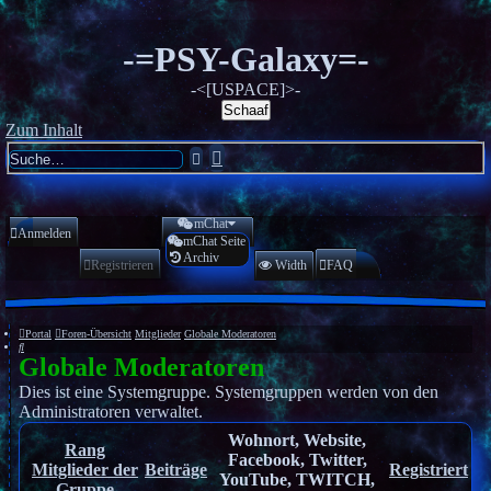
-=PSY-Galaxy=-
-<[USPACE]>-
Schaaf
Zum Inhalt
Erweiterte
Suche
Suche
mChat
Anmelden
mChat Seite
Archiv
Registrieren
Width
FAQ
Portal
Foren-Übersicht
Mitglieder
Globale Moderatoren
Suche
Globale Moderatoren
Dies ist eine Systemgruppe. Systemgruppen werden von den
Administratoren verwaltet.
Wohnort, Website,
Rang
Facebook, Twitter,
Mitglieder der
Beiträge
Registriert
YouTube, TWITCH,
Gruppe