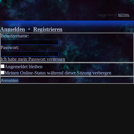
original Style by
NOTHAL
Anmelden
•
Registrieren
Benutzername:
Passwort:
Ich habe mein Passwort vergessen
Angemeldet bleiben
Meinen Online-Status während dieser Sitzung verbergen