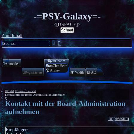
-=PSY-Galaxy=-
-<[USPACE]>-
Schaaf
Zum Inhalt
Erweiterte
Suche
Suche
mChat
Anmelden
mChat Seite
Archiv
Registrieren
Width
FAQ
Portal
Foren-Übersicht
Kontakt mit der Board-Administration aufnehmen
Suche
Kontakt mit der Board-Administration
aufnehmen
Impressum
Empfänger: