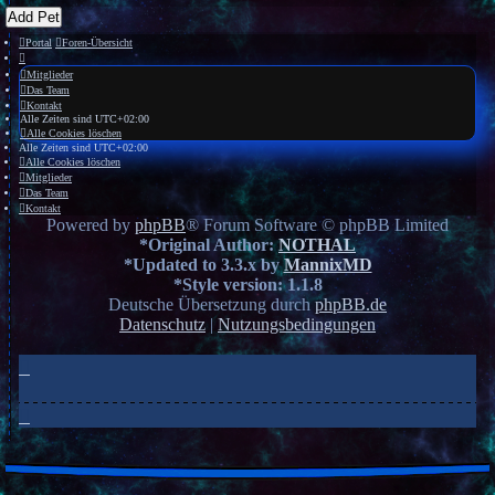
Add Pet
Portal
Foren-Übersicht
Mitglieder
Das Team
Kontakt
Alle Zeiten sind
UTC+02:00
Alle Cookies löschen
Alle Zeiten sind
UTC+02:00
Alle Cookies löschen
Mitglieder
Das Team
Kontakt
Powered by
phpBB
® Forum Software © phpBB Limited
*
Original Author:
NOTHAL
*
Updated to 3.3.x by
MannixMD
*
Style version: 1.1.8
Deutsche Übersetzung durch
phpBB.de
Datenschutz
|
Nutzungsbedingungen