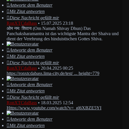
Antworte dem Benutzer
Mit Zitat antworten
Diese Nachricht gefällt mir
RonXTCdaBass
•
15.07.2025 23:18
ओम नमः शिवाय (Om Namah Shivay Dhun) Das
Panchaksharamantra ist das wichtigste Mantra der Shaiva und
dient der Verehrung des hinduistischen Gottes Shiva.
Antworte dem Benutzer
Mit Zitat antworten
Diese Nachricht gefällt mir
RonXTCdaBass
•
20.04.2025 00:25
https://ronxtcdabass.lima-city.de/test/ ... height=779
Antworte dem Benutzer
Mit Zitat antworten
Diese Nachricht gefällt mir
RonXTCdaBass
•
18.03.2025 12:54
Https://www.youtube.com/watch?v=_gl6XBZE5YI
Antworte dem Benutzer
Mit Zitat antworten