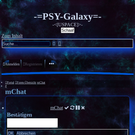
-=PSY-Galaxy=-
-<[USPACE]>-
Schaaf
Zum Inhalt
Erweiterte
Suche
Suche
Anmelden
Registrieren
Portal
Foren-Übersicht
mChat
Suche
mChat
mChat
Bestätigen