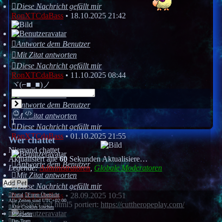
Diese Nachricht gefällt mir
RonXTCdaBass
•
18.10.2025 21:42
Antworte dem Benutzer
Mit Zitat antworten
Diese Nachricht gefällt mir
RonXTCdaBass
•
11.10.2025 08:44
ヾ(⌐■_■)ノ
Senden
Antworte dem Benutzer
Smilies
BBCodes
Mit Zitat antworten
1
Diese Nachricht gefällt mir
RonXTCdaBass
•
01.10.2025 21:55
Wer chattet
Niemand chattet
Aktualisiert alle
60
Sekunden
Aktualisiere…
Antworte dem Benutzer
Legende:
Administratoren
,
Globale Moderatoren
Mit Zitat antworten
Add Pet
Diese Nachricht gefällt mir
RonXTCdaBass
•
28.09.2025 10:51
Portal
Foren-Übersicht
Alle Zeiten sind
UTC+02:00
Klassiker auf html5 portiert:
https://cuttheropeplay.com/
Alle Cookies löschen
Mitglieder
Das Team