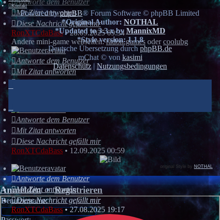
Antworte dem Benutzer
Kontakt
Mit Zitat antworten
Powered by
phpBB
® Forum Software © phpBB Limited
*
Original Author:
NOTHAL
Diese Nachricht gefällt mir
*
Updated to 3.3.x by
MannixMD
RonXTCdaBass
•
28.09.2025 09:34
*
Style version: 1.1.8
Andere mini-game webseiten:
radon.games
oder
coolubg
Deutsche Übersetzung durch
phpBB.de
mChat © von
kasimi
Antworte dem Benutzer
Datenschutz
|
Nutzungsbedingungen
Mit Zitat antworten
Diese Nachricht gefällt mir
RonXTCdaBass
•
28.09.2025 00:52
hat sich angemeldet
Antworte dem Benutzer
Mit Zitat antworten
Diese Nachricht gefällt mir
RonXTCdaBass
•
12.09.2025 00:59
original Style by
NOTHAL
Antworte dem Benutzer
Anmelden
•
Registrieren
Mit Zitat antworten
Diese Nachricht gefällt mir
Benutzername:
RonXTCdaBass
•
27.08.2025 19:17
Passwort: