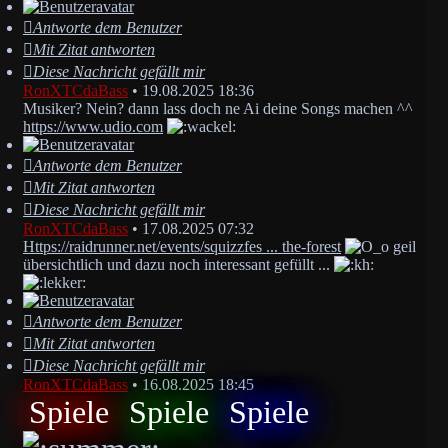
Antworte dem Benutzer
Mit Zitat antworten
Diese Nachricht gefällt mir
RonXTCdaBass
•
19.08.2025 18:36
Musiker? Nein? dann lass doch ne Ai deine Songs machen ^^
https://www.udio.com
Antworte dem Benutzer
Mit Zitat antworten
Diese Nachricht gefällt mir
RonXTCdaBass
•
17.08.2025 07:32
Https://raidrunner.net/events/squizzfes ... the-forest
geil
übersichtlich und dazu noch interessant gefüllt ...
Antworte dem Benutzer
Mit Zitat antworten
Diese Nachricht gefällt mir
RonXTCdaBass
•
16.08.2025 18:45
Spiele
Spiele
Spiele