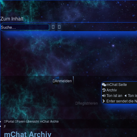
Zum Inhalt
Suche
Erweiterte
Suche
Anmelden
mChat Seite
Archiv
Ton ist an
Ton i
Enter sendet die N
Registrieren
Portal
Foren-Übersicht
mChat
Archiv
Suche
mChat Archiv