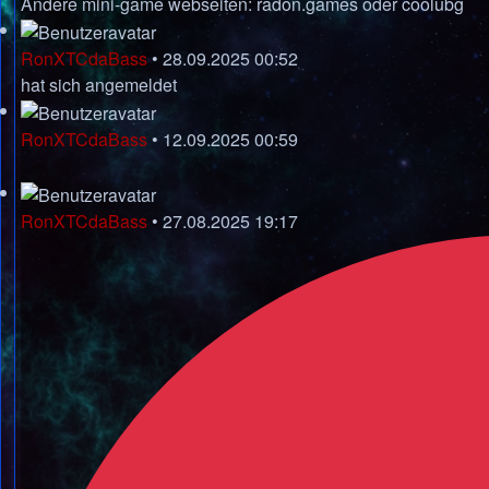
Andere mini-game webseiten:
radon.games
oder
coolubg
RonXTCdaBass
•
28.09.2025 00:52
hat sich angemeldet
RonXTCdaBass
•
12.09.2025 00:59
RonXTCdaBass
•
27.08.2025 19:17