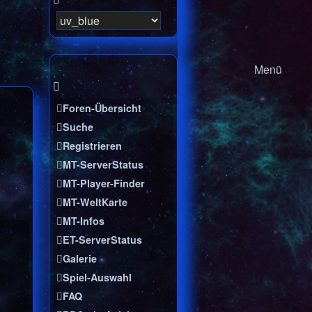
Menü
Foren-Übersicht
Suche
Registrieren
MT-ServerStatus
MT-Player-Finder
MT-WeltKarte
MT-Infos
ET-ServerStatus
Galerie
Spiel-Auswahl
FAQ