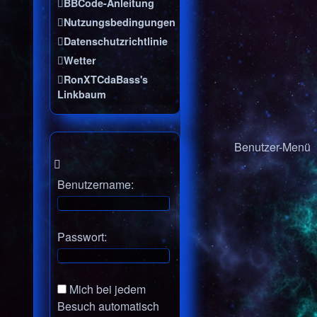
BBCode-Anleitung
Nutzungsbedingungen
Datenschutzrichtlinie
Wetter
RonXTCdaBass's
Linkbaum
Benutzer-Menü
Benutzername:
Passwort:
Mich bei jedem
Besuch automatisch