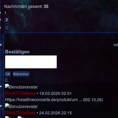
Nachrichten gesamt:
35
1
2
Nächste
mC
Bestätigen
RonXTCdaBass
•
19.03.2026 02:51
Https://headlineconcerts.de/produkt/uni ... 002.10.26)
RonXTCdaBass
•
24.02.2026 22:15