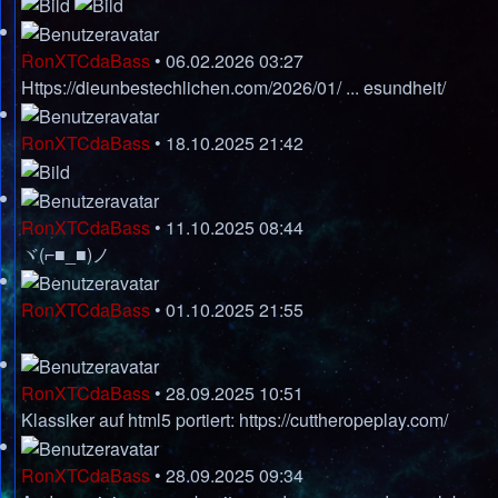
RonXTCdaBass
•
06.02.2026 03:27
Https://dieunbestechlichen.com/2026/01/ ... esundheit/
RonXTCdaBass
•
18.10.2025 21:42
RonXTCdaBass
•
11.10.2025 08:44
ヾ(⌐■_■)ノ
RonXTCdaBass
•
01.10.2025 21:55
RonXTCdaBass
•
28.09.2025 10:51
Klassiker auf html5 portiert:
https://cuttheropeplay.com/
RonXTCdaBass
•
28.09.2025 09:34