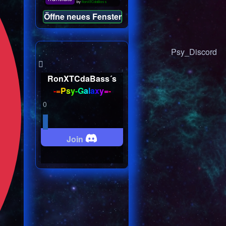
Öffne neues Fenster
Psy_Discord
RonXTCdaBass´s
-
=
P
s
y
-
G
a
l
a
x
y
=
-
0
Join