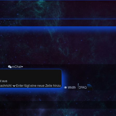
mChat
st aus
achricht
Enter fügt eine neue Zeile hinzu
Width
FAQ