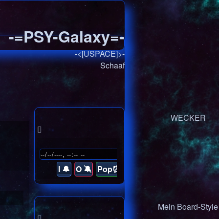
-=PSY-Galaxy=-
-<[USPACE]>-
Schaaf
WECKER
I 🔔
O 🔕
Pop⏰
Mein Board-Style