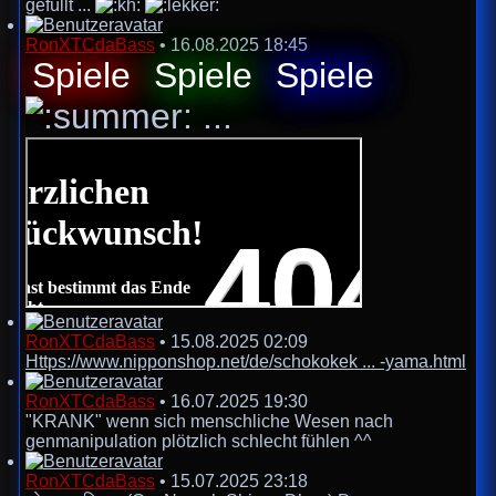
gefüllt ...
RonXTCdaBass
•
16.08.2025 18:45
Spiele
Spiele
Spiele
...
RonXTCdaBass
•
15.08.2025 02:09
Https://www.nipponshop.net/de/schokokek ... -yama.html
RonXTCdaBass
•
16.07.2025 19:30
"KRANK" wenn sich menschliche Wesen nach
genmanipulation plötzlich schlecht fühlen ^^
RonXTCdaBass
•
15.07.2025 23:18