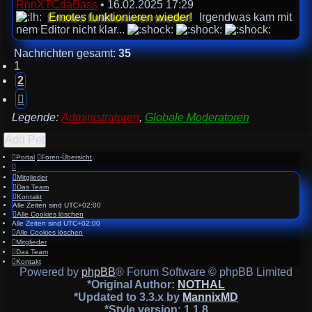
RonXTCdaBass
•
16.02.2025 17:29
Emotes funktionieren wieder!
Irgendwas kam mit
nem Editor nicht klar...
Nachrichten gesamt:
35
1
2
Nächste
Legende:
Administratoren
,
Globale Moderatoren
Add Pet
Portal
Foren-Übersicht
Mitglieder
Das Team
Kontakt
Alle Zeiten sind
UTC+02:00
Alle Cookies löschen
Alle Zeiten sind
UTC+02:00
Alle Cookies löschen
Mitglieder
Das Team
Kontakt
Powered by
phpBB
® Forum Software © phpBB Limited
*
Original Author:
NOTHAL
*
Updated to 3.3.x by
MannixMD
*
Style version: 1.1.8