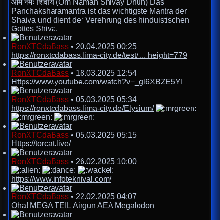
ओम नमः शिवाय (Om Namah Shivay Dhun) Das
Panchaksharamantra ist das wichtigste Mantra der
Shaiva und dient der Verehrung des hinduistischen
Gottes Shiva.
RonXTCdaBass
•
20.04.2025 00:25
https://ronxtcdabass.lima-city.de/test/ ... height=779
RonXTCdaBass
•
18.03.2025 12:54
Https://www.youtube.com/watch?v=_gl6XBZE5YI
RonXTCdaBass
•
05.03.2025 05:34
https://ronxtcdabass.lima-city.de/Elysium/
RonXTCdaBass
•
05.03.2025 05:15
Https://torcat.live/
RonXTCdaBass
•
26.02.2025 10:00
https://www.infoteknival.com/
RonXTCdaBass
•
22.02.2025 04:07
Oha! MEGA TEIL
Airgun AEA Megalodon