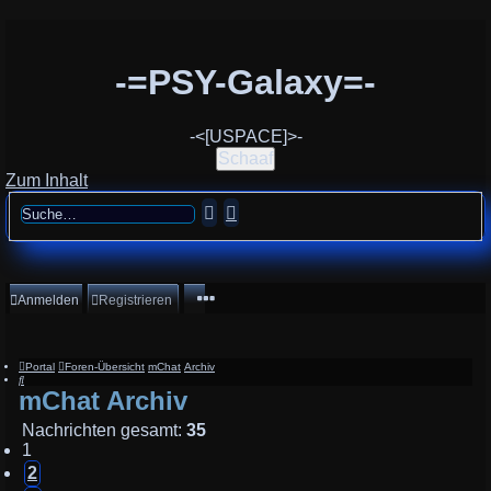
-=PSY-Galaxy=-
-<[USPACE]>-
Schaaf
Zum Inhalt
Suche
Erweiterte
Suche
Anmelden
Registrieren
Portal
Foren-Übersicht
mChat
Archiv
Suche
mChat Archiv
Nachrichten gesamt:
35
1
2