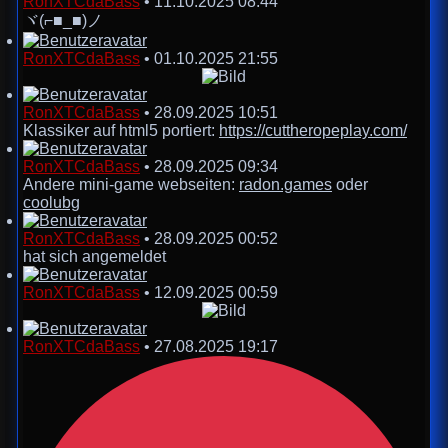
RonXTCdaBass
•
11.10.2025 08:44
ヾ(⌐■_■)ノ
RonXTCdaBass
•
01.10.2025 21:55
RonXTCdaBass
•
28.09.2025 10:51
Klassiker auf html5 portiert:
https://cuttheropeplay.com/
RonXTCdaBass
•
28.09.2025 09:34
Andere mini-game webseiten:
radon.games
oder
coolubg
RonXTCdaBass
•
28.09.2025 00:52
hat sich angemeldet
RonXTCdaBass
•
12.09.2025 00:59
RonXTCdaBass
•
27.08.2025 19:17