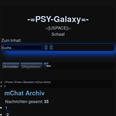
-=PSY-Galaxy=-
-<[USPACE]>-
Schaaf
Zum Inhalt
Suche
Erweiterte
Suche
Anmelden
Registrieren
Portal
Foren-Übersicht
mChat
Archiv
Suche
mChat Archiv
Nachrichten gesamt:
35
1
2