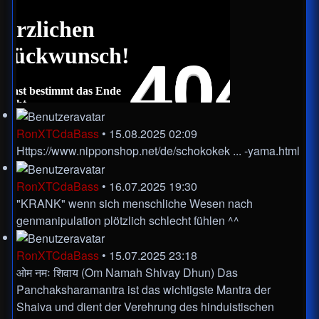
RonXTCdaBass
•
15.08.2025 02:09
Https://www.nipponshop.net/de/schokokek ... -yama.html
RonXTCdaBass
•
16.07.2025 19:30
"KRANK" wenn sich menschliche Wesen nach
genmanipulation plötzlich schlecht fühlen ^^
RonXTCdaBass
•
15.07.2025 23:18
ओम नमः शिवाय (Om Namah Shivay Dhun) Das
Panchaksharamantra ist das wichtigste Mantra der
Shaiva und dient der Verehrung des hinduistischen