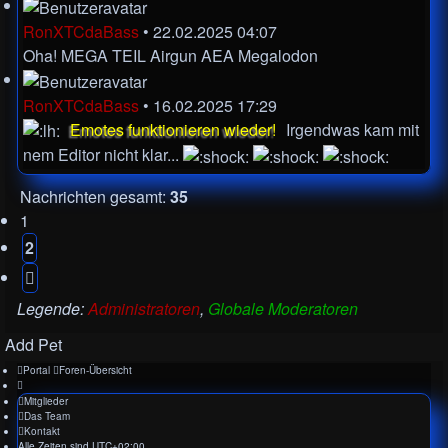
RonXTCdaBass
•
22.02.2025 04:07
Oha! MEGA TEIL
Airgun AEA Megalodon
RonXTCdaBass
•
16.02.2025 17:29
Emotes funktionieren wieder!
Irgendwas kam mit
nem Editor nicht klar...
Nachrichten gesamt:
35
1
2
Nächste
Legende:
Administratoren
,
Globale Moderatoren
Add Pet
Portal
Foren-Übersicht
Mitglieder
Das Team
Kontakt
Alle Zeiten sind
UTC+02:00