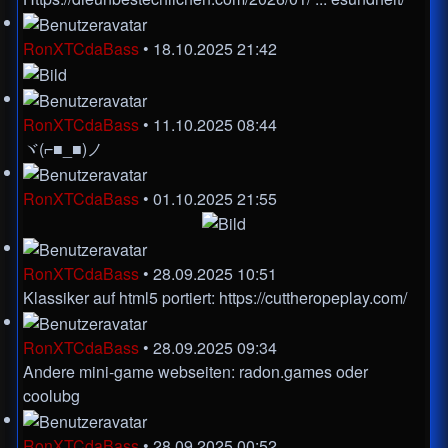
RonXTCdaBass
•
18.10.2025 21:42
RonXTCdaBass
•
11.10.2025 08:44
ヾ(⌐■_■)ノ
RonXTCdaBass
•
01.10.2025 21:55
RonXTCdaBass
•
28.09.2025 10:51
Klassiker auf html5 portiert:
https://cuttheropeplay.com/
RonXTCdaBass
•
28.09.2025 09:34
Andere mini-game webseiten:
radon.games
oder
coolubg
RonXTCdaBass
•
28.09.2025 00:52