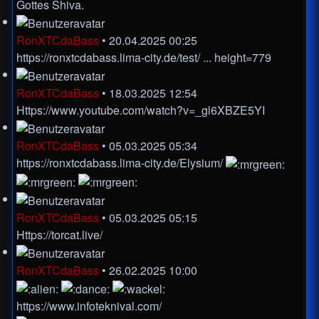
Gottes Shiva.
RonXTCdaBass
•
20.04.2025 00:25
https://ronxtcdabass.lima-city.de/test/ ... height=779
RonXTCdaBass
•
18.03.2025 12:54
Https://www.youtube.com/watch?v=_gl6XBZE5YI
RonXTCdaBass
•
05.03.2025 05:34
https://ronxtcdabass.lima-city.de/Elysium/
RonXTCdaBass
•
05.03.2025 05:15
Https://torcat.live/
RonXTCdaBass
•
26.02.2025 10:00
https://www.infoteknival.com/