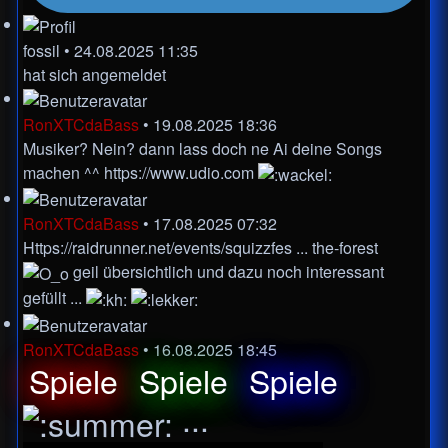
fossil
•
24.08.2025 11:35
hat sich angemeldet
RonXTCdaBass
•
19.08.2025 18:36
Musiker? Nein? dann lass doch ne Ai deine Songs
machen ^^
https://www.udio.com
RonXTCdaBass
•
17.08.2025 07:32
Https://raidrunner.net/events/squizzfes ... the-forest
geil übersichtlich und dazu noch interessant
gefüllt ...
RonXTCdaBass
•
16.08.2025 18:45
Spiele
Spiele
Spiele
...