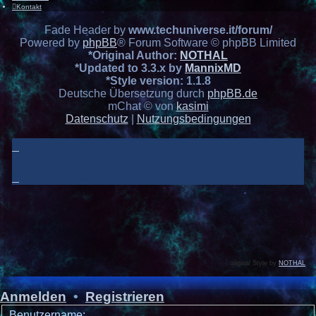
Kontakt
Fade Header by
www.techuniverse.it/forum/
Powered by
phpBB
® Forum Software © phpBB Limited
*
Original Author:
NOTHAL
*
Updated to 3.3.x by
MannixMD
*
Style version: 1.1.8
Deutsche Übersetzung durch
phpBB.de
mChat © von
kasimi
Datenschutz
|
Nutzungsbedingungen
original Style by
NOTHAL
Anmelden
•
Registrieren
Benutzername: