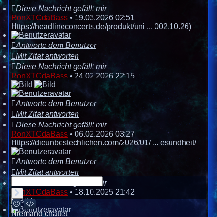
Diese Nachricht gefällt mir
RonXTCdaBass
•
19.03.2026 02:51
Https://headlineconcerts.de/produkt/uni ... 002.10.26)
Antworte dem Benutzer
Mit Zitat antworten
Diese Nachricht gefällt mir
RonXTCdaBass
•
24.02.2026 22:15
Antworte dem Benutzer
Mit Zitat antworten
Diese Nachricht gefällt mir
RonXTCdaBass
•
06.02.2026 03:27
Https://dieunbestechlichen.com/2026/01/ ... esundheit/
Antworte dem Benutzer
Mit Zitat antworten
Diese Nachricht gefällt mir
RonXTCdaBass
•
18.10.2025 21:42
Senden
Smilies
BBCodes
Niemand chattet