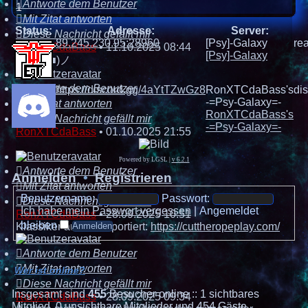
Antworte dem Benutzer
1
Mit Zitat antworten
Status:
Adresse:
Server:
Diese Nachricht gefällt mir
89.245.230.95:28960
[Psy]-Galaxy
rea
RonXTCdaBass
•
11.10.2025 08:44
[Psy]-Galaxy
ヾ(⌐■_■)ノ
Antworte dem Benutzer
https://discord.gg/4aYtTZwGz8
RonXTCdaBass's
di
-=Psy-Galaxy=-
Mit Zitat antworten
RonXTCdaBass's
Diese Nachricht gefällt mir
-=Psy-Galaxy=-
RonXTCdaBass
•
01.10.2025 21:55
Powered by LGSL
|
v 6.2.1
Antworte dem Benutzer
Anmelden
•
Registrieren
Mit Zitat antworten
Benutzername:
Passwort:
Diese Nachricht gefällt mir
Ich habe mein Passwort vergessen
|
Angemeldet
RonXTCdaBass
•
28.09.2025 10:51
bleiben
Klassiker auf html5 portiert:
https://cuttheropeplay.com/
Antworte dem Benutzer
Mit Zitat antworten
Wer ist online?
Diese Nachricht gefällt mir
Insgesamt sind
455
Besucher online :: 1 sichtbares
RonXTCdaBass
•
28.09.2025 09:34
Mitglied, 0 unsichtbare Mitglieder und 454 Gäste