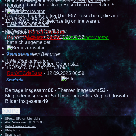
Andere mini-game webseiten:
radon.games
oder
(basierend auf den aktiven Besuchern der letzten 5
coolubg
Minuten)
Der Besucherrekord liegt bei
957
Besuchern, die am
Antworte dem Benutzer
13.07.2025, 22:23 gleichzeitig online waren.
Mit Zitat antworten
Diese Nachricht gefällt mir
Mitglieder:
RonXTCdaBass
RonXTCdaBass
•
28.09.2025 00:52
Legende:
Administratoren
,
Globale Moderatoren
hat sich angemeldet
Geburtstage
Antworte dem Benutzer
Mit Zitat antworten
Heute hat kein Mitglied Geburtstag
Diese Nachricht gefällt mir
RonXTCdaBass
•
12.09.2025 00:59
Statistik
Beiträge insgesamt
80
• Themen insgesamt
53
•
Mitglieder insgesamt
5
• Unser neuestes Mitglied:
fossil
•
Bilder insgesamt
49
Add Pet
Portal
Foren-Übersicht
Alle Zeiten sind
UTC+02:00
Alle Cookies löschen
Mitglieder
Das Team