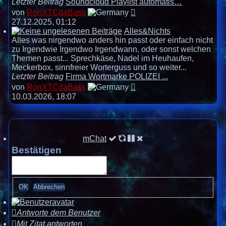
Letzter Beitrag
Soundcloud Playlist automatis…
Neuester
von
RonXTCdaBass
Beitrag
27.12.2025, 01:12
Alles&Nichts
Alles was nirgendwo anders hin passt oder einfach nicht
zu Irgendwie Irgendwo Irgendwann, oder sonst welchen
Themen passt... Sprechkäse, Nadel im Heuhaufen,
Meckerbox, sinnfreier Worterguss und so weiter...
Letzter Beitrag
Firma Wortmarke POLIZEI ...
Neuester
von
RonXTCdaBass
Beitrag
10.03.2026, 18:07
mChat
Bestätigen
Antworte dem Benutzer
Mit Zitat antworten