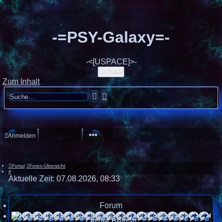
-=PSY-Galaxy=-
-<[USPACE]>-
Schaaf
Zum Inhalt
Suche
Erweiterte
Suche
Anmelden
Registrieren
Portal
Foren-Übersicht
Suche
Aktuelle Zeit: 07.08.2026, 08:33
Unbeantworte
Forum
LUANTI / Minetest
Aktive Theme
Letzter Beitrag