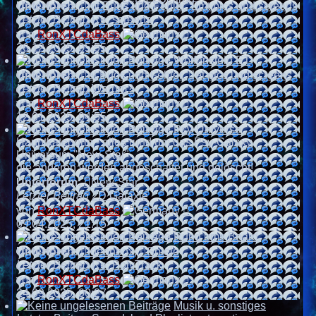
Unterforen:
mt Bugs und Fehler
,
mt pics und screens
Suche
Letzter Beitrag
Re: screens
Neuester
von
RonXTCdaBass
Beitrag
26.12.2025, 05:55
Wolfenstein ET
Unterforen:
et Bugs und Fehler
,
et pics und screens
Letzter Beitrag
Warum?
Neuester
von
RonXTCdaBass
Beitrag
12.01.2025, 04:55
Psy-Universe
Hauptkategorie - alles rund um das Psy-Galaxy
Universum "New-Star"
die anderen werden abgeschaltet und gelöscht!
Unterforum:
New-Star
Letzter Beitrag
2D Galaxie
Neuester
von
RonXTCdaBass
Beitrag
09.04.2025, 21:15
Rund ums Board
Unterforen:
Ideenbox
,
Spiele
Letzter Beitrag
Re: PolyTrack
Neuester
von
RonXTCdaBass
Beitrag
24.09.2025, 00:27
Musik u. sonstiges