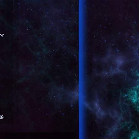
ven
49