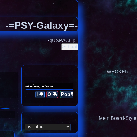
-=PSY-Galaxy=-
-<[USPACE]>-
Schaaf
WECKER
I 🔔
O 🔕
Pop⏰
Mein Board-Style
antwortete Themen