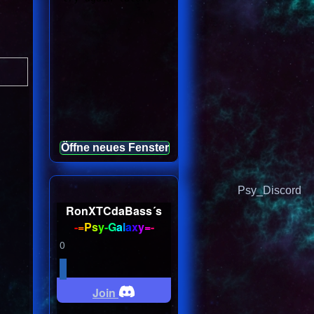
Öffne neues Fenster
Psy_Discord
RonXTCdaBass´s
-
=
P
s
y
-
G
a
l
a
x
y
=
-
0
Join