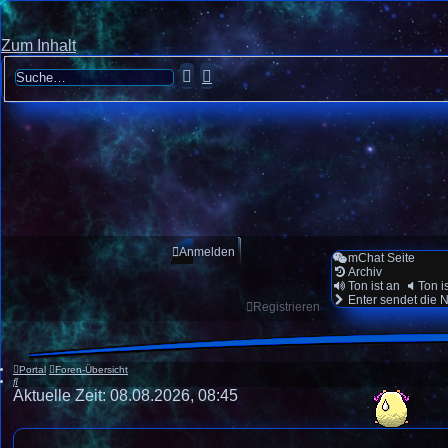
Zum Inhalt
Suche
Erweiterte
Suche
Anmelden
mChat Seite
Archiv
Ton ist an
Ton i
Enter sendet die N
Registrieren
Portal
Foren-Übersicht
Suche
Aktuelle Zeit: 08.08.2026, 08:45