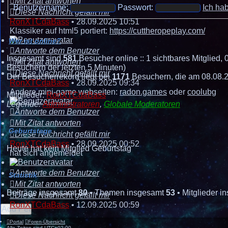
Mit Zitat antworten
Benutzername:
Passwort:
Ich ha
Diese Nachricht gefällt mir
RonXTCdaBass
•
28.09.2025 10:51
Klassiker auf html5 portiert:
https://cuttheropeplay.com/
Wer ist online?
Antworte dem Benutzer
Insgesamt sind
581
Besucher online :: 1 sichtbares Mitglied,
Mit Zitat antworten
Besuchern der letzten 5 Minuten)
Diese Nachricht gefällt mir
Der Besucherrekord liegt bei
1171
Besuchern, die am 08.08.20
RonXTCdaBass
•
28.09.2025 09:34
Andere mini-game webseiten:
radon.games
oder
coolubg
Mitglieder:
RonXTCdaBass
Legende:
Administratoren
,
Globale Moderatoren
Antworte dem Benutzer
Mit Zitat antworten
Geburtstage
Diese Nachricht gefällt mir
RonXTCdaBass
•
28.09.2025 00:52
Heute hat kein Mitglied Geburtstag
hat sich angemeldet
Antworte dem Benutzer
Statistik
Mit Zitat antworten
Beiträge insgesamt
80
• Themen insgesamt
53
• Mitglieder 
Diese Nachricht gefällt mir
RonXTCdaBass
•
12.09.2025 00:59
Add Pet
Portal
Foren-Übersicht
Alle Zeiten sind
UTC+02:00