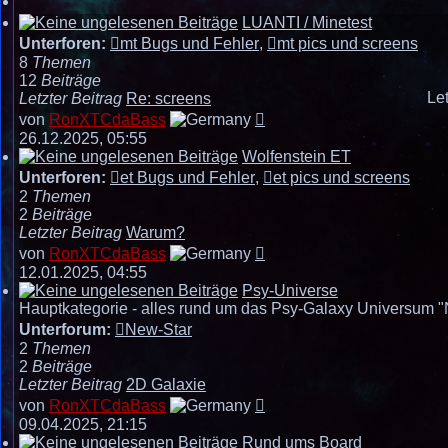
LUANTI / Minetest
Unterforen:
mt Bugs und Fehler
,
mt pics und screens
8
Themen
12
Beiträge
Let
Letzter Beitrag
Re: screens
Neuester
von
RonXTCdaBass
Beitrag
26.12.2025, 05:55
Wolfenstein ET
Unterforen:
et Bugs und Fehler
,
et pics und screens
2
Themen
2
Beiträge
Letzter Beitrag
Warum?
Neuester
von
RonXTCdaBass
Beitrag
12.01.2025, 04:55
Psy-Universe
Hauptkategorie - alles rund um das Psy-Galaxy Universum 
Unterforum:
New-Star
2
Themen
2
Beiträge
Letzter Beitrag
2D Galaxie
Neuester
von
RonXTCdaBass
Beitrag
09.04.2025, 21:15
Rund ums Board