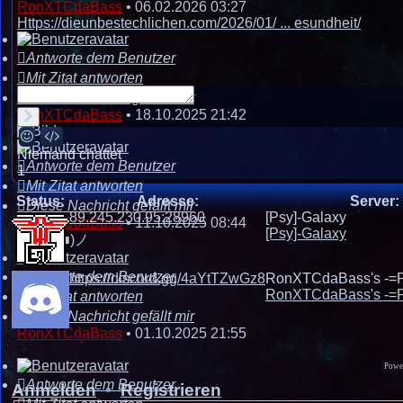
RonXTCdaBass
•
06.02.2026 03:27
Https://dieunbestechlichen.com/2026/01/ ... esundheit/
Antworte dem Benutzer
Mit Zitat antworten
Diese Nachricht gefällt mir
RonXTCdaBass
•
18.10.2025 21:42
Senden
Smilies
BBCodes
Niemand chattet
Antworte dem Benutzer
1
Mit Zitat antworten
Status:
Adresse:
Server:
Diese Nachricht gefällt mir
89.245.230.95:28960
[Psy]-Galaxy
RonXTCdaBass
•
11.10.2025 08:44
[Psy]-Galaxy
ヾ(⌐■_■)ノ
Antworte dem Benutzer
https://discord.gg/4aYtTZwGz8
RonXTCdaBass's -=P
RonXTCdaBass's -=P
Mit Zitat antworten
Diese Nachricht gefällt mir
RonXTCdaBass
•
01.10.2025 21:55
Powe
Antworte dem Benutzer
Anmelden
•
Registrieren