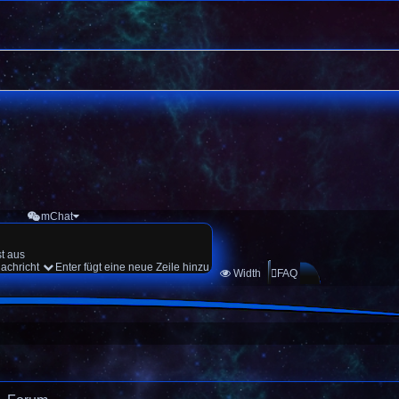
mChat
st aus
achricht
Enter fügt eine neue Zeile hinzu
Width
FAQ
Unbe