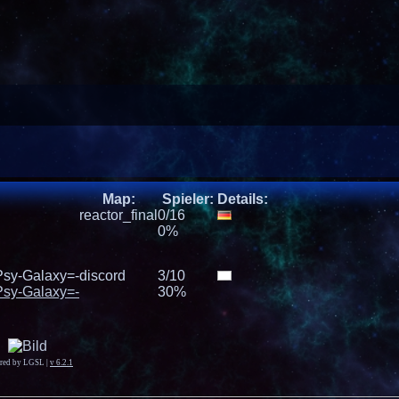
Map:
Spieler:
Details:
reactor_final
0/16
0%
sy-Galaxy=-
discord
3/10
sy-Galaxy=-
30%
red by LGSL
|
v 6.2.1