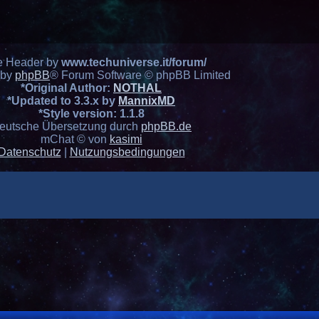
e Header by
www.techuniverse.it/forum/
 by
phpBB
® Forum Software © phpBB Limited
*
Original Author:
NOTHAL
*
Updated to 3.3.x by
MannixMD
*
Style version: 1.1.8
eutsche Übersetzung durch
phpBB.de
mChat © von
kasimi
Datenschutz
|
Nutzungsbedingungen