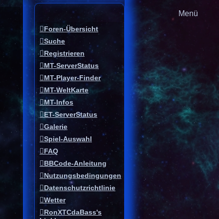
ve Themen
Menü
e
Foren-Übersicht
Suche
Registrieren
MT-ServerStatus
MT-Player-Finder
MT-WeltKarte
MT-Infos
ET-ServerStatus
Galerie
Spiel-Auswahl
FAQ
BBCode-Anleitung
Nutzungsbedingungen
Datenschutzrichtlinie
Wetter
RonXTCdaBass's