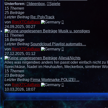
Unterforen:
Ideenbox
,
Spiele
15
Themen
25
Beiträge
Letzter Beitrag
Re: PolyTrack
Neuester
von
RonXTCdaBass
Beitrag
24.09.2025, 00:27
Musik u. sonstiges
11
Themen
16
Beiträge
Letzter Beitrag
Soundcloud Playlist automatis…
Neuester
von
RonXTCdaBass
Beitrag
27.12.2025, 01:12
Alles&Nichts
Alles was nirgendwo anders hin passt oder einfach nicht zu
Sprechkäse, Nadel im Heuhaufen, Meckerbox, sinnfreier Wort
15
Themen
23
Beiträge
Letzter Beitrag
Firma Wortmarke POLIZEI ...
Neuester
von
RonXTCdaBass
Beitrag
10.03.2026, 18:07