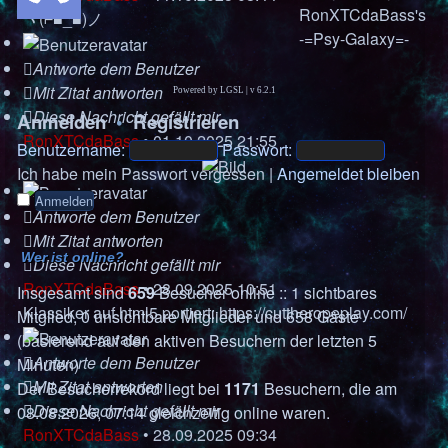
RonXTCdaBass's
ヾ(⌐■_■)ノ
-=Psy-Galaxy=-
Antworte dem Benutzer
Mit Zitat antworten
Powered by LGSL
|
v 6.2.1
Diese Nachricht gefällt mir
Anmelden
•
Registrieren
RonXTCdaBass
•
01.10.2025 21:55
Benutzername:
Passwort:
Ich habe mein Passwort vergessen
|
Angemeldet bleiben
Antworte dem Benutzer
Mit Zitat antworten
Wer ist online?
Diese Nachricht gefällt mir
RonXTCdaBass
•
28.09.2025 10:51
Insgesamt sind
659
Besucher online :: 1 sichtbares
Klassiker auf html5 portiert:
https://cuttheropeplay.com/
Mitglied, 0 unsichtbare Mitglieder und 658 Gäste
(basierend auf den aktiven Besuchern der letzten 5
Antworte dem Benutzer
Minuten)
Mit Zitat antworten
Der Besucherrekord liegt bei
1171
Besuchern, die am
Diese Nachricht gefällt mir
08.08.2026, 07:14 gleichzeitig online waren.
RonXTCdaBass
•
28.09.2025 09:34