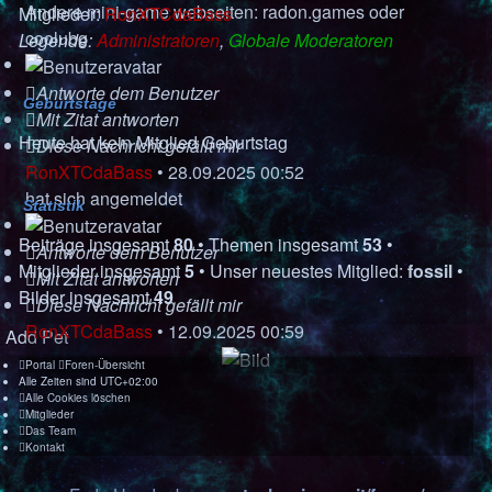
Andere mini-game webseiten:
radon.games
oder
Mitglieder:
RonXTCdaBass
coolubg
Legende:
Administratoren
,
Globale Moderatoren
Antworte dem Benutzer
Geburtstage
Mit Zitat antworten
Heute hat kein Mitglied Geburtstag
Diese Nachricht gefällt mir
RonXTCdaBass
•
28.09.2025 00:52
hat sich angemeldet
Statistik
Beiträge insgesamt
80
• Themen insgesamt
53
•
Antworte dem Benutzer
Mitglieder insgesamt
5
• Unser neuestes Mitglied:
fossil
•
Mit Zitat antworten
Bilder insgesamt
49
Diese Nachricht gefällt mir
RonXTCdaBass
•
12.09.2025 00:59
Add Pet
Portal
Foren-Übersicht
Alle Zeiten sind
UTC+02:00
Alle Cookies löschen
Mitglieder
Das Team
Kontakt