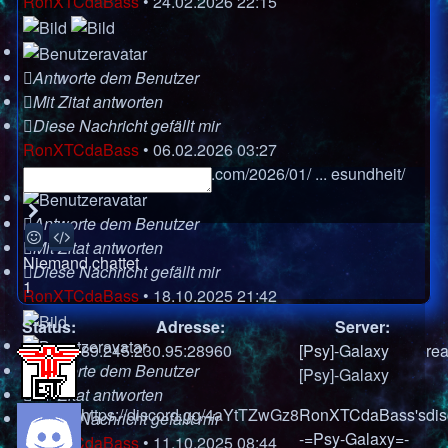
RonXTCdaBass
•
24.02.2026 22:15
Antworte dem Benutzer
Mit Zitat antworten
Diese Nachricht gefällt mir
RonXTCdaBass
•
06.02.2026 03:27
Https://dieunbestechlichen.com/2026/01/ ... esundheit/
Senden
Antworte dem Benutzer
Smilies
BBCodes
Mit Zitat antworten
Niemand chattet
Diese Nachricht gefällt mir
1
RonXTCdaBass
•
18.10.2025 21:42
Status:
Adresse:
Server:
89.245.230.95:28960
[Psy]-Galaxy
rea
Antworte dem Benutzer
[Psy]-Galaxy
Mit Zitat antworten
https://discord.gg/4aYtTZwGz8
RonXTCdaBass's
di
Diese Nachricht gefällt mir
-=Psy-Galaxy=-
RonXTCdaBass
•
11.10.2025 08:44