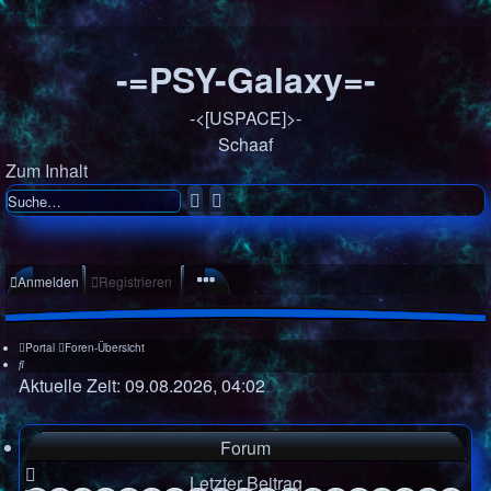
-=PSY-Galaxy=-
-<[USPACE]>-
Schaaf
Zum Inhalt
Suche
Erweiterte
Suche
Anmelden
Registrieren
Portal
Foren-Übersicht
Suche
Aktuelle Zeit: 09.08.2026, 04:02
Unbeantworte
Forum
Aktive Theme
Letzter Beitrag