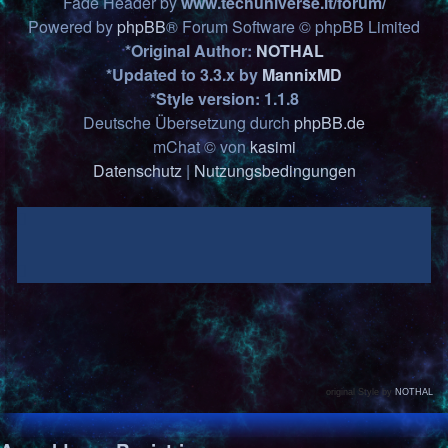
Fade Header by
www.techuniverse.it/forum/
Powered by
phpBB
® Forum Software © phpBB Limited
*
Original Author:
NOTHAL
*
Updated to 3.3.x by
MannixMD
*
Style version: 1.1.8
Deutsche Übersetzung durch
phpBB.de
mChat © von
kasimi
Datenschutz
|
Nutzungsbedingungen
original Style by
NOTHAL