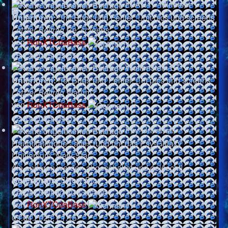
LUANTI / Minetest
Suche
Unterforen:
mt Bugs und Fehler
,
mt pics und screens
Letzter Beitrag
Re: screens
Neuester
von
RonXTCdaBass
Beitrag
26.12.2025, 05:55
Wolfenstein ET
Unterforen:
et Bugs und Fehler
,
et pics und screens
Letzter Beitrag
Warum?
Neuester
von
RonXTCdaBass
Beitrag
12.01.2025, 04:55
Psy-Universe
Hauptkategorie - alles rund um das Psy-Galaxy
Universum "New-Star"
die anderen werden abgeschaltet und gelöscht!
Unterforum:
New-Star
Letzter Beitrag
2D Galaxie
Neuester
von
RonXTCdaBass
Beitrag
09.04.2025, 21:15