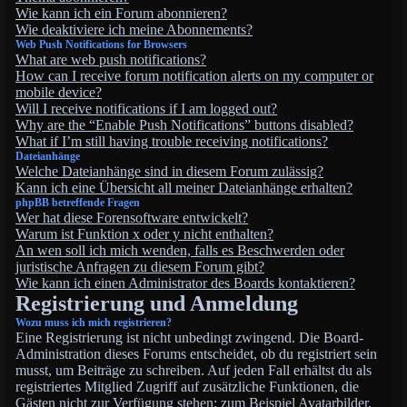
Wie kann ich ein Forum abonnieren?
Wie deaktiviere ich meine Abonnements?
Web Push Notifications for Browsers
What are web push notifications?
How can I receive forum notification alerts on my computer or
mobile device?
Will I receive notifications if I am logged out?
Why are the “Enable Push Notifications” buttons disabled?
What if I’m still having trouble receiving notifications?
Dateianhänge
Welche Dateianhänge sind in diesem Forum zulässig?
Kann ich eine Übersicht all meiner Dateianhänge erhalten?
phpBB betreffende Fragen
Wer hat diese Forensoftware entwickelt?
Warum ist Funktion x oder y nicht enthalten?
An wen soll ich mich wenden, falls es Beschwerden oder
juristische Anfragen zu diesem Forum gibt?
Wie kann ich einen Administrator des Boards kontaktieren?
Registrierung und Anmeldung
Wozu muss ich mich registrieren?
Eine Registrierung ist nicht unbedingt zwingend. Die Board-
Administration dieses Forums entscheidet, ob du registriert sein
musst, um Beiträge zu schreiben. Auf jeden Fall erhältst du als
registriertes Mitglied Zugriff auf zusätzliche Funktionen, die
Gästen nicht zur Verfügung stehen: zum Beispiel Avatarbilder,