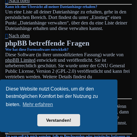
Nach oben
Kann ich eine Übersicht all meiner Dateianhänge erhalten?
Um eine Liste all deiner Dateianhänge zu erhalten, gehe in den
persönlichen Bereich. Dort findest du unter „Einstieg“ einen
Punkt „Dateianhänge verwalten“, über den du eine Liste deiner
Dateianhänge erhalten und diese verwalten kannst.
Nach oben
phpBB betreffende Fragen
Wer hat diese Forensoftware entwickelt?
Diese Software (in ihrer unmodifizierten Fassung) wurde von
phpBB Limited
entwickelt und veröffentlicht. Sie ist
urheberrechtlich geschützt. Sie wurde unter der GNU General
Public License, Version 2 (GPL-2.0) veröffentlicht und kann frei
vertrieben werden. Weitere Details findest du
auf der Seite von phpBB Limited
. Eine deutschsprachige
Anlaufstelle ist unter
phpBB.de
zu finden.
Diese Website nutzt Cookies, um dir den
Nach oben
bestmöglichen Komfort bei der Nutzung zu
Warum ist Funktion x oder y nicht enthalten?
bieten.
Mehr erfahren
Diese Software wurde von phpBB Limited geschrieben. Wenn
du denkst, dass eine Funktion implementiert werden sollte, dann
besuche
phpBB Ideas
, wo du deine Stimme für bestehende
Verstanden!
Vorschläge abgeben oder neue Funktionen vorschlagen kannst.
Nach oben
An wen soll ich mich wenden, falls es Beschwerden oder juristische Anfragen zu