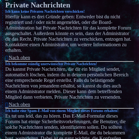
Private Nachrichten
Ich kann keine Privaten Nachrichten verschicken!
Hierfür kann es drei Gründe geben: Entweder bist du nicht
registriert und / oder nicht angemeldet, oder die Board-
Administration hat Private Nachrichten für das komplette Forum
ausgeschaltet. Außerdem könnte es sein, dass der Administrator
dir das Recht, Private Nachrichten zu verschicken, entzogen hat.
Kontaktiere einen Administrator, um weitere Informationen zu
erhalten.
Nach oben
Ich bekomme ständig unerwünschte Private Nachrichten!
Du kannst Private Nachrichten, die dir ein Mitglied sendet,
automatisch löschen, indem du in deinem persönlichen Bereich
eine entsprechende Regel erstellst. Falls du belästigende
Nachrichten von jemandem erhältst, so kannst du dies auch
einem Administrator melden. Dieser kann dem betreffenden
Mitglied dann verbieten, Private Nachrichten zu versenden.
Nach oben
Ich habe eine Spam-E-Mail von einem Mitglied dieses Forums erhalten!
Es tut uns leid, das zu hören. Das E-Mail-Formular dieses
Forums hat einige Sicherheitsvorkehrungen, die Benutzer, die
solche Nachrichten senden, identifizieren sollen. Du solltest
einem Administrator die komplette E-Mail, die du bekommen
hast, weiterleiten. Dabei ist es ganz wichtig, die Kopfzeilen