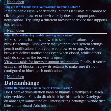
Nach oben
Why are the “Enable Push Notifications” buttons disabled?
If the “Enable Push Notifications” buttons is visible but cannot be
clicked, your browser or device likely doesn’t support push
notifications. Try using a different browser or device that supports
this feature.
Nach oben
What if I’m still having trouble receiving notifications?
Make sure this forum is allowed to send notifications in your
browser settings. Also, verify that your device’s system settings
permit notifications from your web browser or app. Some
browsers deliver notifications even when closed, whilst others
only do so when the browser is open.
View this table for browser support information.
Finally, if you’re
using an ad blocker, review its settings to make sure it’s not
configured to block push notifications.
Nach oben
Dateianhänge
Welche Dateianhänge sind in diesem Forum zulässig?
Die Board-Administration kann bestimmte Dateitypen zulassen
oder verbieten. Falls du dir nicht sicher bist, welche Dateitypen
du anhängen kannst und du Unterstützung benötigst, wende dich
bitte an die Board-Administration.