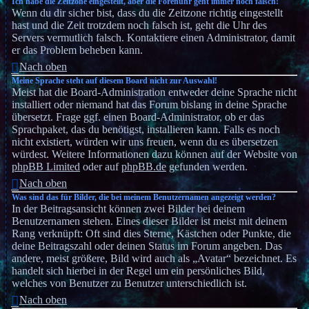
Ich habe die Zeitzone eingestellt, aber die Forenuhr geht immer noch falsch!
Wenn du dir sicher bist, dass du die Zeitzone richtig eingestellt
hast und die Zeit trotzdem noch falsch ist, geht die Uhr des
Servers vermutlich falsch. Kontaktiere einen Administrator, damit
er das Problem beheben kann.
Nach oben
Meine Sprache steht auf diesem Board nicht zur Auswahl!
Meist hat die Board-Administration entweder deine Sprache nicht
installiert oder niemand hat das Forum bislang in deine Sprache
übersetzt. Frage ggf. einen Board-Administrator, ob er das
Sprachpaket, das du benötigst, installieren kann. Falls es noch
nicht existiert, würden wir uns freuen, wenn du es übersetzen
würdest. Weitere Informationen dazu können auf der Website von
phpBB Limited
oder auf
phpBB.de
gefunden werden.
Nach oben
Was sind das für Bilder, die bei meinem Benutzernamen angezeigt werden?
In der Beitragsansicht können zwei Bilder bei deinem
Benutzernamen stehen. Eines dieser Bilder ist meist mit deinem
Rang verknüpft: Oft sind dies Sterne, Kästchen oder Punkte, die
deine Beitragszahl oder deinen Status im Forum angeben. Das
andere, meist größere, Bild wird auch als „Avatar“ bezeichnet. Es
handelt sich hierbei in der Regel um ein persönliches Bild,
welches von Benutzer zu Benutzer unterschiedlich ist.
Nach oben