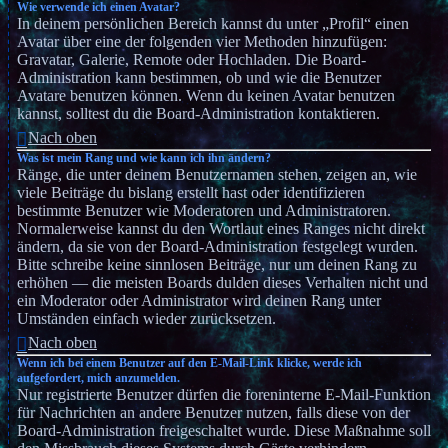
Wie verwende ich einen Avatar?
In deinem persönlichen Bereich kannst du unter „Profil“ einen
Avatar über eine der folgenden vier Methoden hinzufügen:
Gravatar, Galerie, Remote oder Hochladen. Die Board-
Administration kann bestimmen, ob und wie die Benutzer
Avatare benutzen können. Wenn du keinen Avatar benutzen
kannst, solltest du die Board-Administration kontaktieren.
Nach oben
Was ist mein Rang und wie kann ich ihn ändern?
Ränge, die unter deinem Benutzernamen stehen, zeigen an, wie
viele Beiträge du bislang erstellt hast oder identifizieren
bestimmte Benutzer wie Moderatoren und Administratoren.
Normalerweise kannst du den Wortlaut eines Ranges nicht direkt
ändern, da sie von der Board-Administration festgelegt wurden.
Bitte schreibe keine sinnlosen Beiträge, nur um deinen Rang zu
erhöhen — die meisten Boards dulden dieses Verhalten nicht und
ein Moderator oder Administrator wird deinen Rang unter
Umständen einfach wieder zurücksetzen.
Nach oben
Wenn ich bei einem Benutzer auf den E-Mail-Link klicke, werde ich
aufgefordert, mich anzumelden.
Nur registrierte Benutzer dürfen die foreninterne E-Mail-Funktion
für Nachrichten an andere Benutzer nutzen, falls diese von der
Board-Administration freigeschaltet wurde. Diese Maßnahme soll