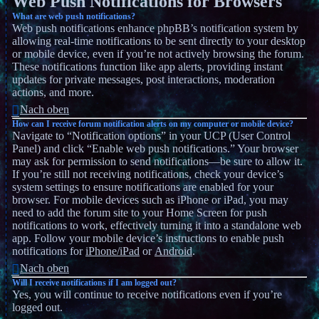
Web Push Notifications for Browsers
What are web push notifications?
Web push notifications enhance phpBB’s notification system by
allowing real-time notifications to be sent directly to your desktop
or mobile device, even if you’re not actively browsing the forum.
These notifications function like app alerts, providing instant
updates for private messages, post interactions, moderation
actions, and more.
Nach oben
How can I receive forum notification alerts on my computer or mobile device?
Navigate to “Notification options” in your UCP (User Control
Panel) and click “Enable web push notifications.” Your browser
may ask for permission to send notifications—be sure to allow it.
If you’re still not receiving notifications, check your device’s
system settings to ensure notifications are enabled for your
browser. For mobile devices such as iPhone or iPad, you may
need to add the forum site to your Home Screen for push
notifications to work, effectively turning it into a standalone web
app. Follow your mobile device’s instructions to enable push
notifications for
iPhone/iPad
or
Android
.
Nach oben
Will I receive notifications if I am logged out?
Yes, you will continue to receive notifications even if you’re
logged out.