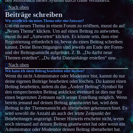
den Missbrauch dieses Systems durch Gäste verhindern.
Nach oben
Beiträge schreiben
Wie erstelle ich ein neues Thema oder eine Antwort?
Um ein neues Thema in einem Forum zu eröffnen, musst du auf
„Neues Thema“ klicken. Um auf einen Beitrag zu antworten,
musst du auf „Antworten“ klicken. Es könnte sein, dass eine
Registrierung erforderlich ist, bevor du einen Beitrag schreiben
kannst. Deine Berechtigungen sind jeweils am Ende der Foren-
und der Beitragsansicht aufgelistet. Z. B. „Du darfst neue
Themen erstellen“, „Du darfst Dateianhänge erstellen“ usw.
Nach oben
Wie kann ich einen Beitrag bearbeiten oder löschen?
Wenn du nicht Administrator oder Moderator bist, kannst du nur
deine eigenen Beiträge bearbeiten oder löschen. Du kannst einen
Beitrag bearbeiten, indem du das „Ändere Beitrag“-Symbol für
den entsprechenden Beitrag anklickst; eventuell ist dies nur für
einen begrenzten Zeitraum nach seiner Erstellung möglich. Wenn
bereits jemand auf deinen Beitrag geantwortet hat, wird dein
Beitrag in der Themenansicht als überarbeitet gekennzeichnet. Es
wird sowohl die Anzahl als auch der letzte Zeitpunkt der
Bearbeitungen angezeigt. Dieser Hinweis erscheint nicht, wenn
noch niemand auf deinen Beitrag geantwortet hat oder wenn ein
Administrator oder Moderator deinen Beitrag überarbeitet hat.