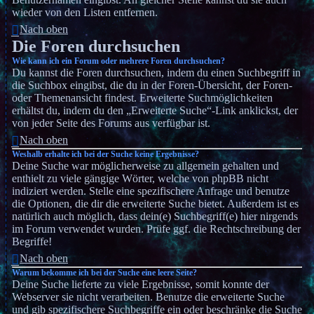
wieder von den Listen entfernen.
Nach oben
Die Foren durchsuchen
Wie kann ich ein Forum oder mehrere Foren durchsuchen?
Du kannst die Foren durchsuchen, indem du einen Suchbegriff in
die Suchbox eingibst, die du in der Foren-Übersicht, der Foren-
oder Themenansicht findest. Erweiterte Suchmöglichkeiten
erhältst du, indem du den „Erweiterte Suche“-Link anklickst, der
von jeder Seite des Forums aus verfügbar ist.
Nach oben
Weshalb erhalte ich bei der Suche keine Ergebnisse?
Deine Suche war möglicherweise zu allgemein gehalten und
enthielt zu viele gängige Wörter, welche von phpBB nicht
indiziert werden. Stelle eine spezifischere Anfrage und benutze
die Optionen, die dir die erweiterte Suche bietet. Außerdem ist es
natürlich auch möglich, dass dein(e) Suchbegriff(e) hier nirgends
im Forum verwendet wurden. Prüfe ggf. die Rechtschreibung der
Begriffe!
Nach oben
Warum bekomme ich bei der Suche eine leere Seite?
Deine Suche lieferte zu viele Ergebnisse, somit konnte der
Webserver sie nicht verarbeiten. Benutze die erweiterte Suche
und gib spezifischere Suchbegriffe ein oder beschränke die Suche