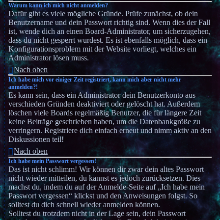
Warum kann ich mich nicht anmelden?
Dafür gibt es viele mögliche Gründe. Prüfe zunächst, ob dein
Benutzername und dein Passwort richtig sind. Wenn dies der Fall
ist, wende dich an einen Board-Administrator, um sicherzugehen,
dass du nicht gesperrt wurdest. Es ist ebenfalls möglich, dass ein
Konfigurationsproblem mit der Website vorliegt, welches ein
Administrator lösen muss.
Nach oben
Ich habe mich vor einiger Zeit registriert, kann mich aber nicht mehr
anmelden?!
Es kann sein, dass ein Administrator dein Benutzerkonto aus
verschieden Gründen deaktiviert oder gelöscht hat. Außerdem
löschen viele Boards regelmäßig Benutzer, die für längere Zeit
keine Beiträge geschrieben haben, um die Datenbankgröße zu
verringern. Registriere dich einfach erneut und nimm aktiv an den
Diskussionen teil!
Nach oben
Ich habe mein Passwort vergessen!
Das ist nicht schlimm! Wir können dir zwar dein altes Passwort
nicht wieder mitteilen, du kannst es jedoch zurücksetzen. Dies
machst du, indem du auf der Anmelde-Seite auf „Ich habe mein
Passwort vergessen“ klickst und den Anweisungen folgst. So
solltest du dich schnell wieder anmelden können.
Solltest du trotzdem nicht in der Lage sein, dein Passwort