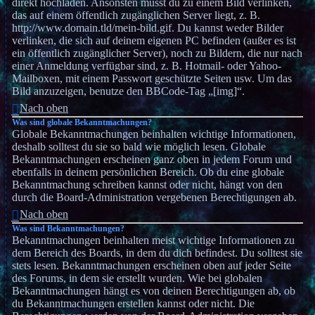
direkt hochladen. Ansonsten musst du zu einem Bild verlinken,
das auf einem öffentlich zugänglichen Server liegt, z. B.
http://www.domain.tld/mein-bild.gif. Du kannst weder Bilder
verlinken, die sich auf deinem eigenen PC befinden (außer es ist
ein öffentlich zugänglicher Server), noch zu Bildern, die nur nach
einer Anmeldung verfügbar sind, z. B. Hotmail- oder Yahoo-
Mailboxen, mit einem Passwort geschützte Seiten usw. Um das
Bild anzuzeigen, benutze den BBCode-Tag „[img]“.
Nach oben
Was sind globale Bekanntmachungen?
Globale Bekanntmachungen beinhalten wichtige Informationen,
deshalb solltest du sie so bald wie möglich lesen. Globale
Bekanntmachungen erscheinen ganz oben in jedem Forum und
ebenfalls in deinem persönlichen Bereich. Ob du eine globale
Bekanntmachung schreiben kannst oder nicht, hängt von den
durch die Board-Administration vergebenen Berechtigungen ab.
Nach oben
Was sind Bekanntmachungen?
Bekanntmachungen beinhalten meist wichtige Informationen zu
dem Bereich des Boards, in dem du dich befindest. Du solltest sie
stets lesen. Bekanntmachungen erscheinen oben auf jeder Seite
des Forums, in dem sie erstellt wurden. Wie bei globalen
Bekanntmachungen hängt es von deinen Berechtigungen ab, ob
du Bekanntmachungen erstellen kannst oder nicht. Die