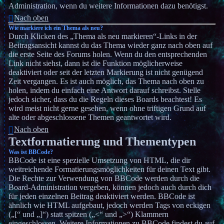
Administration, wenn du weitere Informationen dazu benötigst.
Nach oben
Wie markiere ich ein Thema als neu?
Durch Klicken des „Thema als neu markieren“-Links in der
Beitragsansicht kannst du das Thema wieder ganz nach oben auf
die erste Seite des Forums holen. Wenn du den entsprechenden
Link nicht siehst, dann ist die Funktion möglicherweise
deaktiviert oder seit der letzten Markierung ist nicht genügend
Zeit vergangen. Es ist auch möglich, das Thema nach oben zu
holen, indem du einfach eine Antwort darauf schreibst. Stelle
jedoch sicher, dass du die Regeln dieses Boards beachtest! Es
wird meist nicht gerne gesehen, wenn ohne triftigen Grund auf
alte oder abgeschlossene Themen geantwortet wird.
Nach oben
Textformatierung und Thementypen
Was ist BBCode?
BBCode ist eine spezielle Umsetzung von HTML, die dir
weitreichende Formatierungsmöglichkeiten für deinen Text gibt.
Die Rechte zur Verwendung von BBCode werden durch die
Board-Administration vergeben, können jedoch auch durch dich
für jeden einzelnen Beitrag deaktiviert werden. BBCode ist
ähnlich wie HTML aufgebaut, jedoch werden Tags von eckigen
(„[“ und „]“) statt spitzen („<“ und „>“) Klammern
eingeschlossen. Weitere Informationen zu BBCode findest du auf