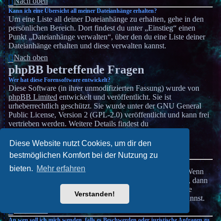
Nach oben
Kann ich eine Übersicht all meiner Dateianhänge erhalten?
Um eine Liste all deiner Dateianhänge zu erhalten, gehe in den
persönlichen Bereich. Dort findest du unter „Einstieg“ einen
Punkt „Dateianhänge verwalten“, über den du eine Liste deiner
Dateianhänge erhalten und diese verwalten kannst.
Nach oben
phpBB betreffende Fragen
Wer hat diese Forensoftware entwickelt?
Diese Software (in ihrer unmodifizierten Fassung) wurde von
phpBB Limited
entwickelt und veröffentlicht. Sie ist
urheberrechtlich geschützt. Sie wurde unter der GNU General
Public License, Version 2 (GPL-2.0) veröffentlicht und kann frei
vertrieben werden. Weitere Details findest du
auf der Seite von phpBB Limited
. Eine deutschsprachige
Anlaufstelle ist unter
phpBB.de
zu finden.
Diese Website nutzt Cookies, um dir den
Nach oben
bestmöglichen Komfort bei der Nutzung zu
Warum ist Funktion x oder y nicht enthalten?
bieten.
Mehr erfahren
Diese Software wurde von phpBB Limited geschrieben. Wenn
du denkst, dass eine Funktion implementiert werden sollte, dann
besuche
phpBB Ideas
, wo du deine Stimme für bestehende
Verstanden!
Vorschläge abgeben oder neue Funktionen vorschlagen kannst.
Nach oben
An wen soll ich mich wenden, falls es Beschwerden oder juristische Anfragen zu