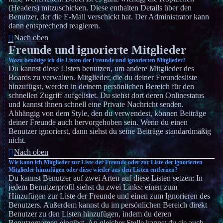
(Headers) mitzuschicken. Diese enthalten Details über den
Benutzer, der die E-Mail verschickt hat. Der Administrator kann
dann entsprechend reagieren.
Nach oben
Freunde und ignorierte Mitglieder
Wozu benötige ich die Listen der Freunde und ignorierten Mitglieder?
Du kannst diese Listen benutzen, um andere Mitglieder des
Boards zu verwalten. Mitglieder, die du deiner Freundesliste
hinzufügst, werden in deinem persönlichen Bereich für den
schnellen Zugriff aufgelistet. Du siehst dort deren Onlinestatus
und kannst ihnen schnell eine Private Nachricht senden.
Abhängig von dem Style, den du verwendest, können Beiträge
deiner Freunde auch hervorgehoben sein. Wenn du einen
Benutzer ignorierst, dann siehst du seine Beiträge standardmäßig
nicht.
Nach oben
Wie kann ich Mitglieder zur Liste der Freunde oder zur Liste der ignorierten
Mitglieder hinzufügen oder diese wieder aus den Listen entfernen?
Du kannst Benutzer auf zwei Arten auf diese Listen setzen: In
jedem Benutzerprofil siehst du zwei Links: einen zum
Hinzufügen zur Liste der Freunde und einen zum Ignorieren des
Benutzers. Außerdem kannst du im persönlichen Bereich direkt
Benutzer zu den Listen hinzufügen, indem du deren
Benutzernamen eingibst. An gleicher Stelle kannst du sie auch