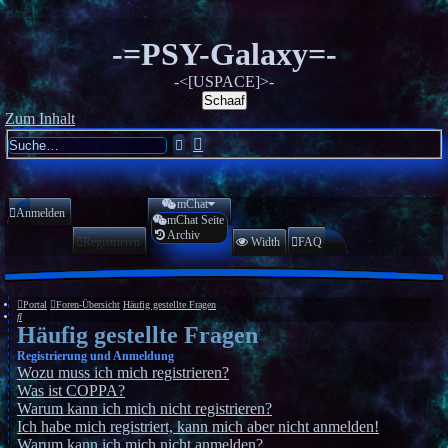
-=PSY-Galaxy=-
-<[USPACE]>-
Schaaf
Zum Inhalt
Erweiterte
Suche
Suche
mChat
Anmelden
mChat Seite
Archiv
Registrieren
Width
FAQ
Portal
Foren-Übersicht
Häufig gestellte Fragen
Suche
Häufig gestellte Fragen
Registrierung und Anmeldung
Wozu muss ich mich registrieren?
Was ist COPPA?
Warum kann ich mich nicht registrieren?
Ich habe mich registriert, kann mich aber nicht anmelden!
Warum kann ich mich nicht anmelden?