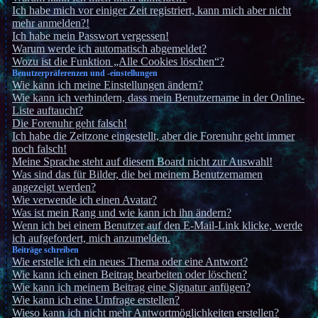
Ich habe mich vor einiger Zeit registriert, kann mich aber nicht
mehr anmelden?!
Ich habe mein Passwort vergessen!
Warum werde ich automatisch abgemeldet?
Wozu ist die Funktion „Alle Cookies löschen“?
Benutzerpräferenzen und -einstellungen
Wie kann ich meine Einstellungen ändern?
Wie kann ich verhindern, dass mein Benutzername in der Online-
Liste auftaucht?
Die Forenuhr geht falsch!
Ich habe die Zeitzone eingestellt, aber die Forenuhr geht immer
noch falsch!
Meine Sprache steht auf diesem Board nicht zur Auswahl!
Was sind das für Bilder, die bei meinem Benutzernamen
angezeigt werden?
Wie verwende ich einen Avatar?
Was ist mein Rang und wie kann ich ihn ändern?
Wenn ich bei einem Benutzer auf den E-Mail-Link klicke, werde
ich aufgefordert, mich anzumelden.
Beiträge schreiben
Wie erstelle ich ein neues Thema oder eine Antwort?
Wie kann ich einen Beitrag bearbeiten oder löschen?
Wie kann ich meinem Beitrag eine Signatur anfügen?
Wie kann ich eine Umfrage erstellen?
Wieso kann ich nicht mehr Antwortmöglichkeiten erstellen?