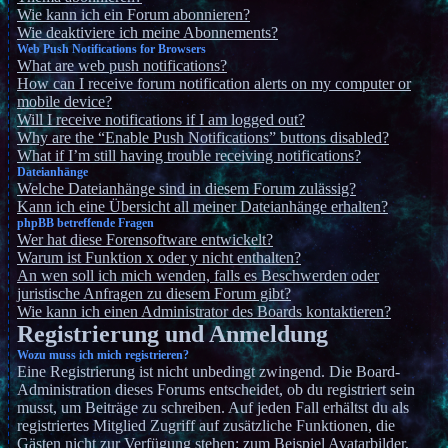
Wie kann ich ein Forum abonnieren?
Wie deaktiviere ich meine Abonnements?
Web Push Notifications for Browsers
What are web push notifications?
How can I receive forum notification alerts on my computer or
mobile device?
Will I receive notifications if I am logged out?
Why are the “Enable Push Notifications” buttons disabled?
What if I’m still having trouble receiving notifications?
Dateianhänge
Welche Dateianhänge sind in diesem Forum zulässig?
Kann ich eine Übersicht all meiner Dateianhänge erhalten?
phpBB betreffende Fragen
Wer hat diese Forensoftware entwickelt?
Warum ist Funktion x oder y nicht enthalten?
An wen soll ich mich wenden, falls es Beschwerden oder
juristische Anfragen zu diesem Forum gibt?
Wie kann ich einen Administrator des Boards kontaktieren?
Registrierung und Anmeldung
Wozu muss ich mich registrieren?
Eine Registrierung ist nicht unbedingt zwingend. Die Board-
Administration dieses Forums entscheidet, ob du registriert sein
musst, um Beiträge zu schreiben. Auf jeden Fall erhältst du als
registriertes Mitglied Zugriff auf zusätzliche Funktionen, die
Gästen nicht zur Verfügung stehen: zum Beispiel Avatarbilder,