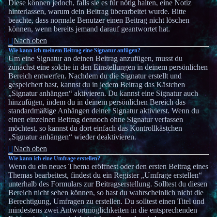
Diese können jedoch, falls sie es für nötig halten, eine Notiz
hinterlassen, warum dein Beitrag überarbeitet wurde. Bitte
beachte, dass normale Benutzer einen Beitrag nicht löschen
können, wenn bereits jemand darauf geantwortet hat.
Nach oben
Wie kann ich meinem Beitrag eine Signatur anfügen?
Um eine Signatur an deinen Beitrag anzufügen, musst du
zunächst eine solche in den Einstellungen in deinem persönlichen
Bereich entwerfen. Nachdem du die Signatur erstellt und
gespeichert hast, kannst du in jedem Beitrag das Kästchen
„Signatur anhängen“ aktivieren. Du kannst eine Signatur auch
hinzufügen, indem du in deinem persönlichen Bereich das
standardmäßige Anhängen deiner Signatur aktivierst. Wenn du
einen einzelnen Beitrag dennoch ohne Signatur verfassen
möchtest, so kannst du dort einfach das Kontrollkästchen
„Signatur anhängen“ wieder deaktivieren.
Nach oben
Wie kann ich eine Umfrage erstellen?
Wenn du ein neues Thema eröffnest oder den ersten Beitrag eines
Themas bearbeitest, findest du ein Register „Umfrage erstellen“
unterhalb des Formulars zur Beitragserstellung. Solltest du diesen
Bereich nicht sehen können, so hast du wahrscheinlich nicht die
Berechtigung, Umfragen zu erstellen. Du solltest einen Titel und
mindestens zwei Antwortmöglichkeiten in die entsprechenden