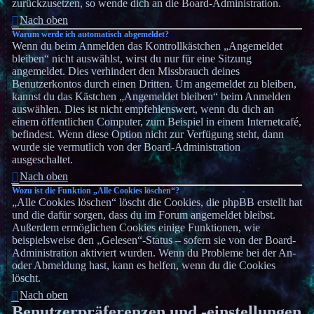
zurückzusetzen, so wende dich an die Board-Administration.
Nach oben
Warum werde ich automatisch abgemeldet?
Wenn du beim Anmelden das Kontrollkästchen „Angemeldet
bleiben“ nicht auswählst, wirst du nur für eine Sitzung
angemeldet. Dies verhindert den Missbrauch deines
Benutzerkontos durch einen Dritten. Um angemeldet zu bleiben,
kannst du das Kästchen „Angemeldet bleiben“ beim Anmelden
auswählen. Dies ist nicht empfehlenswert, wenn du dich an
einem öffentlichen Computer, zum Beispiel in einem Internetcafé,
befindest. Wenn diese Option nicht zur Verfügung steht, dann
wurde sie vermutlich von der Board-Administration
ausgeschaltet.
Nach oben
Wozu ist die Funktion „Alle Cookies löschen“?
„Alle Cookies löschen“ löscht die Cookies, die phpBB erstellt hat
und die dafür sorgen, dass du im Forum angemeldet bleibst.
Außerdem ermöglichen Cookies einige Funktionen, wie
beispielsweise den „Gelesen“-Status – sofern sie von der Board-
Administration aktiviert wurden. Wenn du Probleme bei der An-
oder Abmeldung hast, kann es helfen, wenn du die Cookies
löscht.
Nach oben
Benutzerpräferenzen und -einstellungen