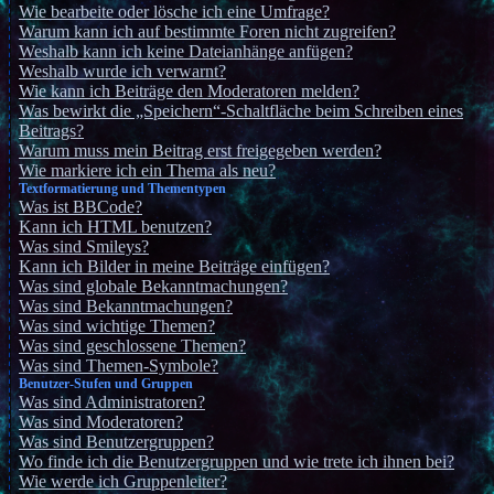
Wie bearbeite oder lösche ich eine Umfrage?
Warum kann ich auf bestimmte Foren nicht zugreifen?
Weshalb kann ich keine Dateianhänge anfügen?
Weshalb wurde ich verwarnt?
Wie kann ich Beiträge den Moderatoren melden?
Was bewirkt die „Speichern“-Schaltfläche beim Schreiben eines
Beitrags?
Warum muss mein Beitrag erst freigegeben werden?
Wie markiere ich ein Thema als neu?
Textformatierung und Thementypen
Was ist BBCode?
Kann ich HTML benutzen?
Was sind Smileys?
Kann ich Bilder in meine Beiträge einfügen?
Was sind globale Bekanntmachungen?
Was sind Bekanntmachungen?
Was sind wichtige Themen?
Was sind geschlossene Themen?
Was sind Themen-Symbole?
Benutzer-Stufen und Gruppen
Was sind Administratoren?
Was sind Moderatoren?
Was sind Benutzergruppen?
Wo finde ich die Benutzergruppen und wie trete ich ihnen bei?
Wie werde ich Gruppenleiter?