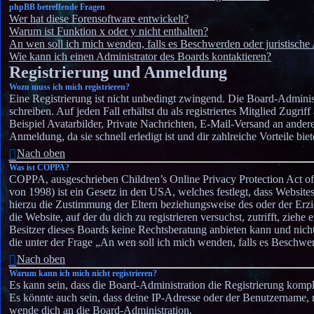
phpBB betreffende Fragen
Wer hat diese Forensoftware entwickelt?
Warum ist Funktion x oder y nicht enthalten?
An wen soll ich mich wenden, falls es Beschwerden oder juristisch
Wie kann ich einen Administrator des Boards kontaktieren?
Registrierung und Anmeldung
Wozu muss ich mich registrieren?
Eine Registrierung ist nicht unbedingt zwingend. Die Board-Administr
schreiben. Auf jeden Fall erhältst du als registriertes Mitglied Zugri
Beispiel Avatarbilder, Private Nachrichten, E-Mail-Versand an andere
Anmeldung, da sie schnell erledigt ist und dir zahlreiche Vorteile biet
Nach oben
Was ist COPPA?
COPPA, ausgeschrieben Children’s Online Privacy Protection Act of
von 1998) ist ein Gesetz in den USA, welches festlegt, dass Website
hierzu die Zustimmung der Eltern beziehungsweise des oder der Erzie
die Website, auf der du dich zu registrieren versuchst, zutrifft, zieh
Besitzer dieses Boards keine Rechtsberatung anbieten kann und nicht 
die unter der Frage „An wen soll ich mich wenden, falls es Beschwe
Nach oben
Warum kann ich mich nicht registrieren?
Es kann sein, dass die Board-Administration die Registrierung komp
Es könnte auch sein, dass deine IP-Adresse oder der Benutzername, m
wende dich an die Board-Administration.