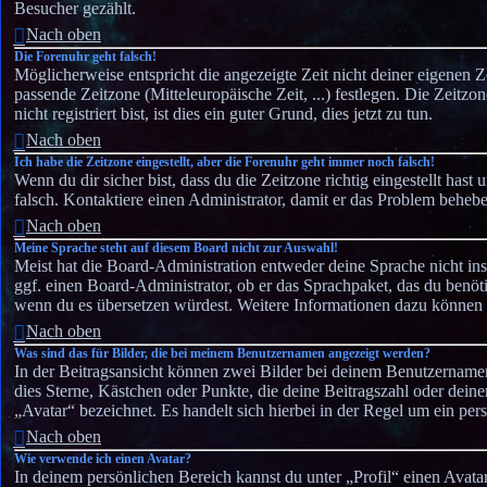
Besucher gezählt.
Nach oben
Die Forenuhr geht falsch!
Möglicherweise entspricht die angezeigte Zeit nicht deiner eigenen Ze
passende Zeitzone (Mitteleuropäische Zeit, ...) festlegen. Die Zeit
nicht registriert bist, ist dies ein guter Grund, dies jetzt zu tun.
Nach oben
Ich habe die Zeitzone eingestellt, aber die Forenuhr geht immer noch falsch!
Wenn du dir sicher bist, dass du die Zeitzone richtig eingestellt hast
falsch. Kontaktiere einen Administrator, damit er das Problem beheb
Nach oben
Meine Sprache steht auf diesem Board nicht zur Auswahl!
Meist hat die Board-Administration entweder deine Sprache nicht inst
ggf. einen Board-Administrator, ob er das Sprachpaket, das du benötigs
wenn du es übersetzen würdest. Weitere Informationen dazu können
Nach oben
Was sind das für Bilder, die bei meinem Benutzernamen angezeigt werden?
In der Beitragsansicht können zwei Bilder bei deinem Benutzernamen 
dies Sterne, Kästchen oder Punkte, die deine Beitragszahl oder dein
„Avatar“ bezeichnet. Es handelt sich hierbei in der Regel um ein per
Nach oben
Wie verwende ich einen Avatar?
In deinem persönlichen Bereich kannst du unter „Profil“ einen Avata