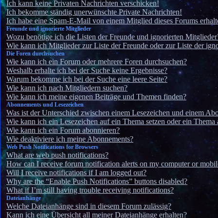
Ich kann keine Privaten Nachrichten verschicken!
Ich bekomme ständig unerwünschte Private Nachrichten!
Ich habe eine Spam-E-Mail von einem Mitglied dieses Forums erhalt
Freunde und ignorierte Mitglieder
Wozu benötige ich die Listen der Freunde und ignorierten Mitglieder
Wie kann ich Mitglieder zur Liste der Freunde oder zur Liste der ign
Die Foren durchsuchen
Wie kann ich ein Forum oder mehrere Foren durchsuchen?
Weshalb erhalte ich bei der Suche keine Ergebnisse?
Warum bekomme ich bei der Suche eine leere Seite?
Wie kann ich nach Mitgliedern suchen?
Wie kann ich meine eigenen Beiträge und Themen finden?
Abonnements und Lesezeichen
Was ist der Unterschied zwischen einem Lesezeichen und einem Ab
Wie kann ich ein Lesezeichen auf ein Thema setzen oder ein Thema
Wie kann ich ein Forum abonnieren?
Wie deaktiviere ich meine Abonnements?
Web Push Notifications for Browsers
What are web push notifications?
How can I receive forum notification alerts on my computer or mobil
Will I receive notifications if I am logged out?
Why are the “Enable Push Notifications” buttons disabled?
What if I’m still having trouble receiving notifications?
Dateianhänge
Welche Dateianhänge sind in diesem Forum zulässig?
Kann ich eine Übersicht all meiner Dateianhänge erhalten?