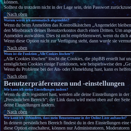
können.
Solltest du trotzdem nicht in der Lage sein, dein Passwort zurückzu
Nach oben
Warum werde ich automatisch abgemeldet?
Wenn du beim Anmelden das Kontrollkästchen „Angemeldet bleiben“ n
den Missbrauch deines Benutzerkontos durch einen Dritten. Um ang
Anmelden auswählen. Dies ist nicht empfehlenswert, wenn du dich an
Wenn diese Option nicht zur Verfügung steht, dann wurde sie vermut
Nach oben
Wozu ist die Funktion „Alle Cookies löschen“?
„Alle Cookies löschen“ löscht die Cookies, die phpBB erstellt hat 
ermöglichen Cookies einige Funktionen, wie beispielsweise den „Gel
Wenn du Probleme bei der An- oder Abmeldung hast, kann es helfen,
Nach oben
Benutzerpräferenzen und -einstellungen
Wie kann ich meine Einstellungen ändern?
Wenn du dich registriert hast, werden alle deine Einstellungen in d
„Persönlichen Bereich“; der Link dazu wird meist oben auf der Seite
deine Einstellungen ändern.
Nach oben
Wie kann ich verhindern, dass mein Benutzername in der Online-Liste auftaucht?
In deinem persönlichen Bereich findest du in den Einstellungen ei
diese Option einschaltest, können nur Administratoren, Moderatoren 