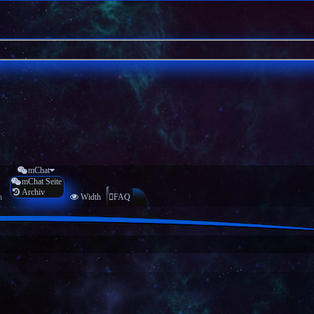
mChat
mChat Seite
Archiv
n
Width
FAQ