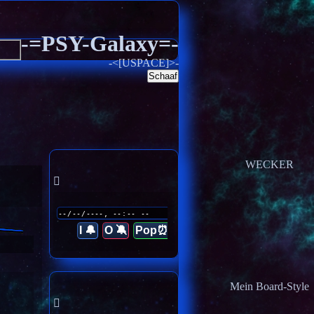
-=PSY-Galaxy=-
-<[USPACE]>-
Schaaf
WECKER
I 🔔
O 🔕
Pop⏰
Mein Board-Style