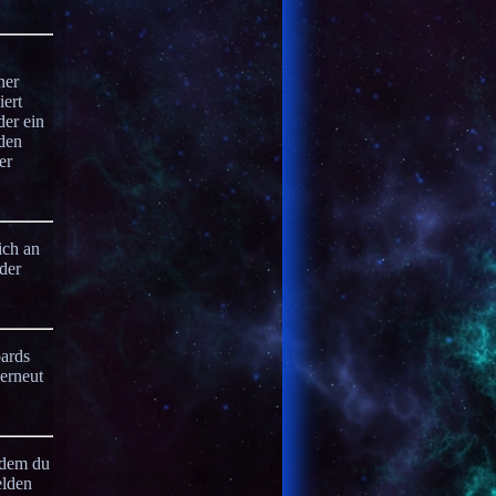
ner
iert
der ein
 den
er
ich an
der
oards
 erneut
indem du
elden