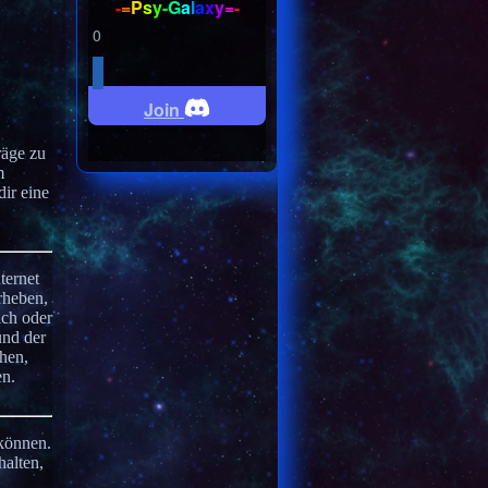
-
=
P
s
y
-
G
a
l
a
x
y
=
-
0
Join
räge zu
m
dir eine
ternet
rheben,
ich oder
und der
chen,
en.
 können.
halten,