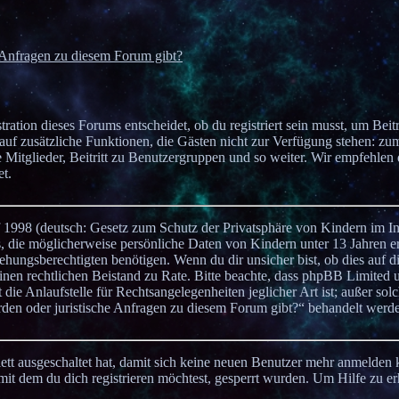
e Anfragen zu diesem Forum gibt?
ation dieses Forums entscheidet, ob du registriert sein musst, um Beit
ff auf zusätzliche Funktionen, die Gästen nicht zur Verfügung stehen: zu
 Mitglieder, Beitritt zu Benutzergruppen und so weiter. Wir empfehlen 
et.
 1998 (deutsch: Gesetz zum Schutz der Privatsphäre von Kindern im In
s, die möglicherweise persönliche Daten von Kindern unter 13 Jahren e
hungsberechtigten benötigen. Wenn du dir unsicher bist, ob dies auf d
e einen rechtlichen Beistand zu Rate. Bitte beachte, dass phpBB Limited 
die Anlaufstelle für Rechtsangelegenheiten jeglicher Art ist; außer sol
rden oder juristische Anfragen zu diesem Forum gibt?“ behandelt werd
lett ausgeschaltet hat, damit sich keine neuen Benutzer mehr anmelden
it dem du dich registrieren möchtest, gesperrt wurden. Um Hilfe zu er