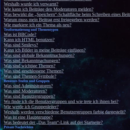
Weshalb wurde ich verwarnt?
Wie kann ich Beiträge den Moderatoren melden?
Was bewirkt die „Speichern“-Schaltfläche beim Schreiben eines Beit
Warum muss mein Beitrag erst freigegeben werden?
Wie markiere ich ein Thema als neu?
Textformatierung und Thementypen
Was ist BBCode?
Kann ich HTML benutzen?
Was sind Smileys?
Kann ich Bilder in meine Beiträge einfügen?
Was sind globale Bekanntmachungen?
Was sind Bekanntmachungen?
Was sind wichtige Themen?
Was sind geschlossene Themen?
Was sind Themen-Symbole?
Benutzer-Stufen und Gruppen
Was sind Administratoren?
Was sind Moderatoren?
Was sind Benutzergruppen?
Wo finde ich die Benutzergruppen und wie trete ich ihnen bei?
Wie werde ich Gruppenleiter?
Weshalb werden verschiedene Benutzergruppen farbig dargestellt?
Was ist eine Hauptgruppe?
Was bedeutet der „Das Team“-Link auf der Startseite?
Private Nachrichten