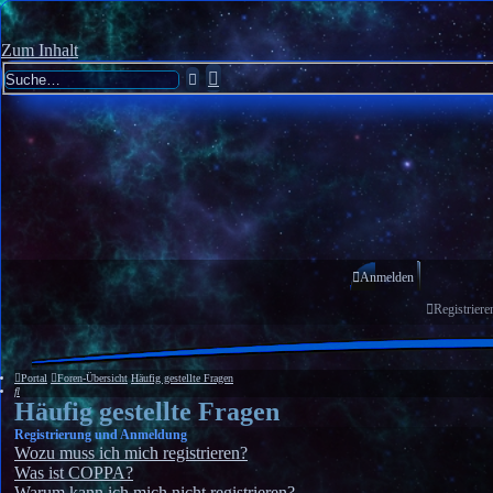
Zum Inhalt
Erweiterte
Suche
Suche
Anmelden
Registriere
Portal
Foren-Übersicht
Häufig gestellte Fragen
Suche
Häufig gestellte Fragen
Registrierung und Anmeldung
Wozu muss ich mich registrieren?
Was ist COPPA?
Warum kann ich mich nicht registrieren?