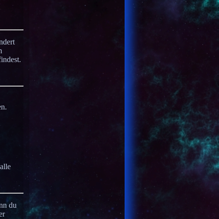
ndert
m
indest.
en.
alle
enn du
er