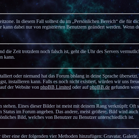
itzone. In diesem Fall solltest du im „Persönlichen Bereich“ die für di
zone kann dabei nur von registrierten Benutzern geändert werden. Wenn 
 und die Zeit trotzdem noch falsch ist, geht die Uhr des Servers vermutlic
en kann.
alliert oder niemand hat das Forum bislang in deine Sprache übersetzt.
t, installieren kann. Falls es noch nicht existiert, würden wir uns freu
 auf der Website von
phpBB Limited
oder auf
phpBB.de
gefunden wer
stehen. Eines dieser Bilder ist meist mit deinem Rang verknüpft: Oft 
en Status im Forum angeben. Das andere, meist größere, Bild wird auch 
sönliches Bild, welches von Benutzer zu Benutzer unterschiedlich ist.
r über eine der folgenden vier Methoden hinzufügen: Gravatar, Galerie,