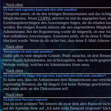
Nach oben
Ich habe mich registriert, kann mich aber nicht anmelden!
Überprüfe zuerst, ob du den richtigen Benutzernamen und das richti
Möglichkeiten. Wenn
COPPA
aktiviert ist und du angegeben hast, da
Erziehungsberechtigten den Anweisungen folgen, die du erhalten hast.
werden. Bei einigen Boards müssen alle neu angemeldeten Mitglieder 
Administrator. Bei der Registrierung wurde dir mitgeteilt, ob eine Ak
dort enthaltenen Anweisungen. Ansonsten prüfe, ob du deine E-Mail
blockiert wurde. Wenn du dir sicher bist, dass deine E-Mail-Adresse
Nach oben
Warum kann ich mich nicht anmelden?
Dafür gibt es viele mögliche Gründe. Prüfe zunächst, ob dein Benutz
einen Board-Administrator, um sicherzugehen, dass du nicht gesperrt
Website vorliegt, welches ein Administrator lösen muss.
Nach oben
Ich habe mich vor einiger Zeit registriert, kann mich aber nicht mehr anmelden?!
Es kann sein, dass ein Administrator dein Benutzerkonto aus versch
regelmäßig Benutzer, die für längere Zeit keine Beiträge geschriebe
und nimm aktiv an den Diskussionen teil!
Nach oben
Ich habe mein Passwort vergessen!
Das ist nicht schlimm! Wir können dir zwar dein altes Passwort nich
auf der Anmelde-Seite auf „Ich habe mein Passwort vergessen“ klick