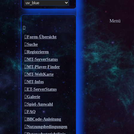
Menü
Foren-Übersicht
Suche
Registrieren
MT-ServerStatus
MT-Player-Finder
MT-WeltKarte
MT-Infos
ET-ServerStatus
Galerie
Spiel-Auswahl
FAQ
BBCode-Anleitung
Nutzungsbedingungen