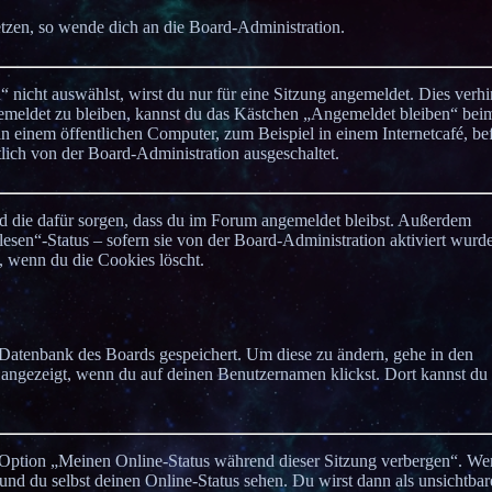
setzen, so wende dich an die Board-Administration.
icht auswählst, wirst du nur für eine Sitzung angemeldet. Dies verhi
emeldet zu bleiben, kannst du das Kästchen „Angemeldet bleiben“ bei
 einem öffentlichen Computer, zum Beispiel in einem Internetcafé, bef
lich von der Board-Administration ausgeschaltet.
und die dafür sorgen, dass du im Forum angemeldet bleibst. Außerdem
esen“-Status – sofern sie von der Board-Administration aktiviert wurd
 wenn du die Cookies löscht.
er Datenbank des Boards gespeichert. Um diese zu ändern, gehe in den
 angezeigt, wenn du auf deinen Benutzernamen klickst. Dort kannst du 
ne Option „Meinen Online-Status während dieser Sitzung verbergen“. W
und du selbst deinen Online-Status sehen. Du wirst dann als unsichtbar