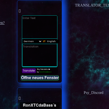
TRANSLATOR_TE
en?
Öffne neues Fenster
Psy_Discord
RonXTCdaBass´s