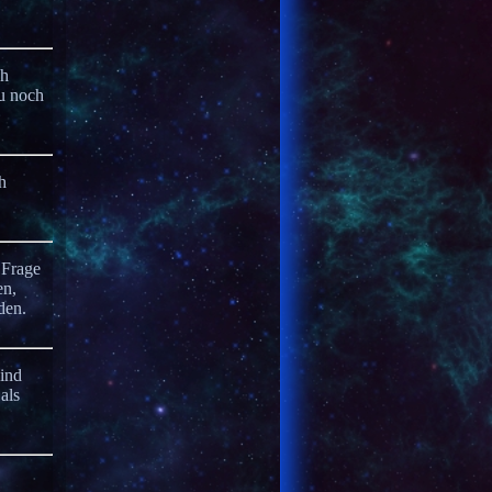
ch
du noch
h
 Frage
en,
den.
sind
als