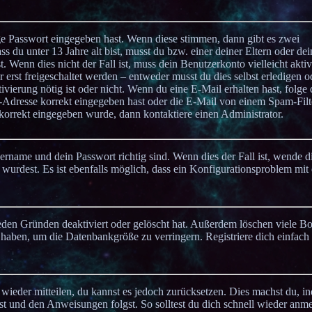
ge Passwort eingegeben hast. Wenn diese stimmen, dann gibt es zwei
ss du unter 13 Jahre alt bist, musst du bzw. einer deiner Eltern oder dei
 Wenn dies nicht der Fall ist, muss dein Benutzerkonto vielleicht aktiv
erst freigeschaltet werden – entweder musst du dies selbst erledigen o
tivierung nötig ist oder nicht. Wenn du eine E-Mail erhalten hast, folge
-Adresse korrekt eingegeben hast oder die E-Mail von einem Spam-Filt
 korrekt eingegeben wurde, dann kontaktiere einen Administrator.
ername und dein Passwort richtig sind. Wenn dies der Fall ist, wende d
 wurdest. Es ist ebenfalls möglich, dass ein Konfigurationsproblem mit 
ieden Gründen deaktiviert oder gelöscht hat. Außerdem löschen viele B
n haben, um die Datenbankgröße zu verringern. Registriere dich einfach
t wieder mitteilen, du kannst es jedoch zurücksetzen. Dies machst du, 
st und den Anweisungen folgst. So solltest du dich schnell wieder anm