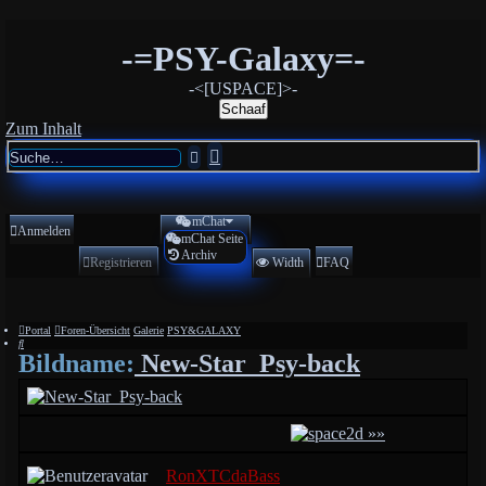
-=PSY-Galaxy=-
-<[USPACE]>-
Schaaf
Zum Inhalt
Erweiterte
Suche
Suche
mChat
Anmelden
mChat Seite
Archiv
Registrieren
Width
FAQ
Portal
Foren-Übersicht
Galerie
PSY&GALAXY
Suche
Bildname:
New-Star_Psy-back
»»
RonXTCdaBass