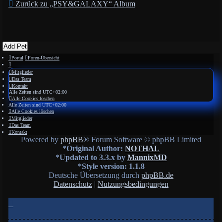
Zurück zu „PSY&GALAXY“ Album
Add Pet
Portal
Foren-Übersicht
Mitglieder
Das Team
Kontakt
Alle Zeiten sind
UTC+02:00
Alle Cookies löschen
Alle Zeiten sind
UTC+02:00
Alle Cookies löschen
Mitglieder
Das Team
Kontakt
Powered by
phpBB
® Forum Software © phpBB Limited
*
Original Author:
NOTHAL
*
Updated to 3.3.x by
MannixMD
*
Style version: 1.1.8
Deutsche Übersetzung durch
phpBB.de
Datenschutz
|
Nutzungsbedingungen