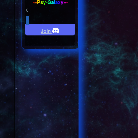
-
=
P
s
y
-
G
a
l
a
x
y
=
-
0
Join