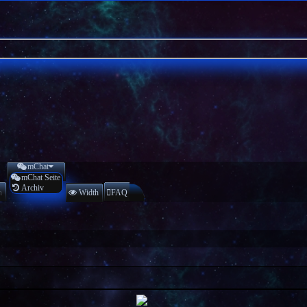
mChat
mChat Seite
Archiv
n
Width
FAQ