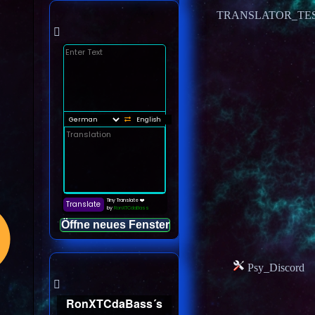
TRANSLATOR_TE
Öffne neues Fenster
Psy_Discord
RonXTCdaBass´s