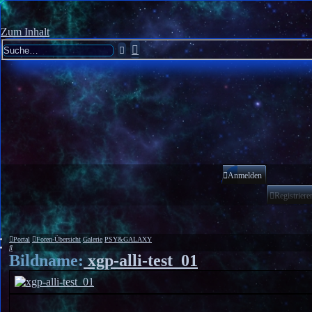
Zum Inhalt
Erweiterte
Suche
Suche
Anmelden
Registriere
Portal
Foren-Übersicht
Galerie
PSY&GALAXY
Suche
Bildname:
xgp-alli-test_01