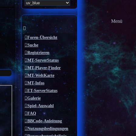
Menü
Foren-Übersicht
Suche
Registrieren
MT-ServerStatus
MT-Player-Finder
MT-WeltKarte
MT-Infos
ET-ServerStatus
Galerie
Spiel-Auswahl
FAQ
BBCode-Anleitung
Nutzungsbedingungen