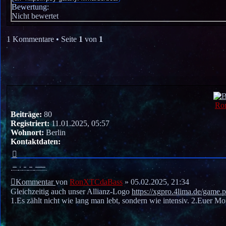
Bewertung:
Nicht bewertet
1 Kommentare • Seite
1
von
1
Ro
Beiträge:
80
Registriert:
11.01.2025, 05:57
Wohnort:
Berlin
Kontaktdaten:
RonXTCdaBass
Private Nachricht senden
Website
TWITCH
DISCORD
USER_PERSONAL_ALBUMS
Kommentar
von
RonXTCdaBass
»
05.02.2025, 21:34
Gleichzeitig auch unser Allianz-Logo
https://xgpro.4lima.de/game.
1.Es zählt nicht wie lang man lebt, sondern wie intensiv. 2.Euer 