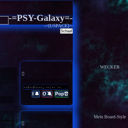
-=PSY-Galaxy=-
-<[USPACE]>-
Schaaf
WECKER
I 🔔
O 🔕
Pop⏰
Mein Board-Style