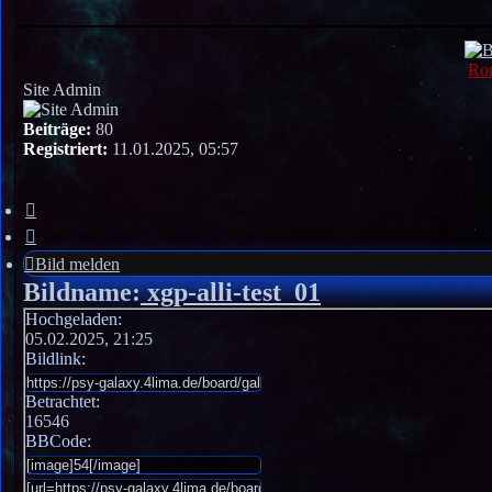
Ro
Site Admin
Beiträge:
80
Registriert:
11.01.2025, 05:57
Bild
melden
Bild melden
Bildname:
xgp-alli-test_01
Hochgeladen:
05.02.2025, 21:25
Bildlink:
Betrachtet:
16546
BBCode: