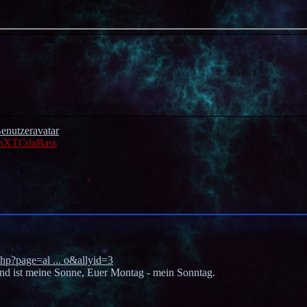
nXTCdaBass
php?page=al ... o&allyid=3
Mond ist meine Sonne, Euer Montag - mein Sonntag.