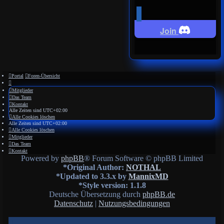
Join
Portal
Foren-Übersicht
Mitglieder
Das Team
Kontakt
Alle Zeiten sind
UTC+02:00
Alle Cookies löschen
Alle Zeiten sind
UTC+02:00
Alle Cookies löschen
Mitglieder
Das Team
Kontakt
Powered by
phpBB
® Forum Software © phpBB Limited
*
Original Author:
NOTHAL
*
Updated to 3.3.x by
MannixMD
*
Style version: 1.1.8
Deutsche Übersetzung durch
phpBB.de
Datenschutz
|
Nutzungsbedingungen