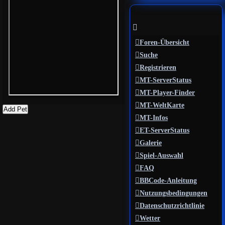
Foren-Übersicht
Suche
Registrieren
MT-ServerStatus
MT-Player-Finder
MT-WeltKarte
Add Pet
MT-Infos
ET-ServerStatus
Galerie
Spiel-Auswahl
FAQ
BBCode-Anleitung
Nutzungsbedingungen
Datenschutzrichtlinie
Wetter