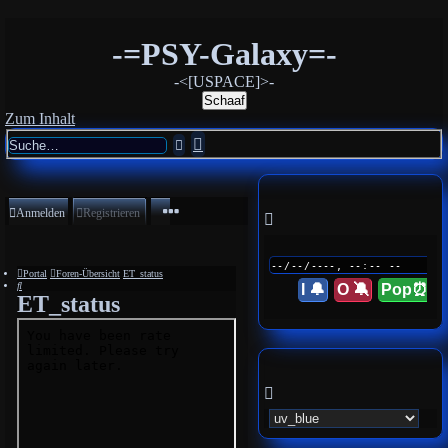
-=PSY-Galaxy=-
-<[USPACE]>-
Schaaf
Zum Inhalt
Erweiterte
Suche
Suche
Anmelden
Registrieren
Portal
Foren-Übersicht
ET_status
Suche
I 🔔
O 🔕
Pop⏰
ET_status