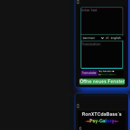
Öffne neues Fenster
RonXTCdaBass´s
-
=
P
s
y
-
G
a
l
a
x
y
=
-
0