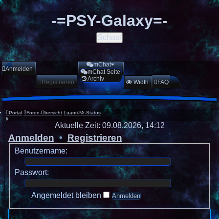
-=PSY-Galaxy=-
Schaaf
mChat
Anmelden
mChat Seite
Archiv
Registrieren
Width
FAQ
Portal
Foren-Übersicht
Luanti-Mt-Status
Suche
Aktuelle Zeit: 09.08.2026, 14:12
Anmelden
•
Registrieren
Benutzername:
Passwort:
Angemeldet bleiben