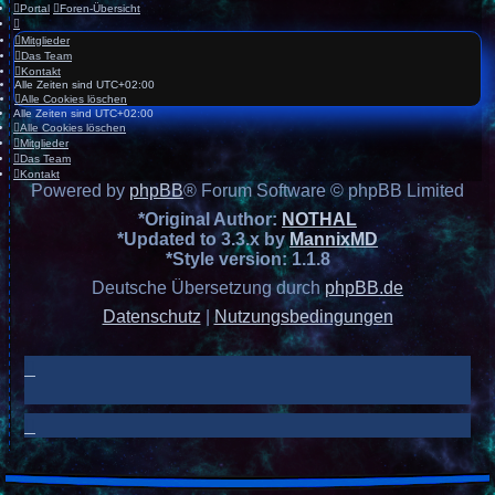
Portal
Foren-Übersicht
Mitglieder
Das Team
Kontakt
Alle Zeiten sind
UTC+02:00
Alle Cookies löschen
Alle Zeiten sind
UTC+02:00
Alle Cookies löschen
Mitglieder
Das Team
Kontakt
Powered by
phpBB
® Forum Software © phpBB Limited
*
Original Author:
NOTHAL
*
Updated to 3.3.x by
MannixMD
*
Style version: 1.1.8
Deutsche Übersetzung durch
phpBB.de
Datenschutz
|
Nutzungsbedingungen