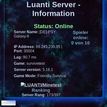
Luanti Server -
Information
Status:
Online
Server Name:
[DE]-PSY-
Spieler
Galaxy-II
online:
0 von 10
IP Address:
89.245.230.95
|
Port:
30004
Lag:
90.7 ms
Game:
survivetest
Server version:
5.16.1
Game Mode:
Friendly Survival
Ranking
Server Rang:
173/397
Add Pet